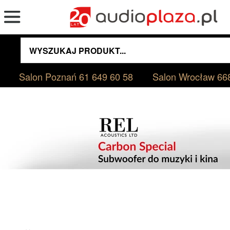
Salon Poznań
61 649 60 58
Salon Wrocław
66