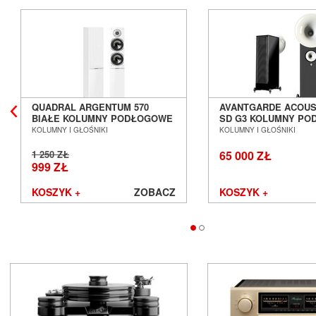
QUADRAL ARGENTUM 570
AVANTGARDE ACOUS
BIAŁE KOLUMNY PODŁOGOWE
SD G3 KOLUMNY P
SALON POZNAŃ WROCŁAW
SALON POZNAŃ WR
KOLUMNY I GŁOŚNIKI
KOLUMNY I GŁOŚNIKI
1 250 ZŁ
65 000 ZŁ
999 ZŁ
KOSZYK +
ZOBACZ
KOSZYK +