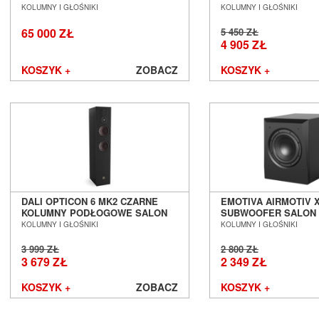
SALON POZNAŃ WROCŁAW
PODSTAWKOWE SAL
KOLUMNY I GŁOŚNIKI
KOLUMNY I GŁOŚNIKI
WROCŁAW
65 000 ZŁ
5 450 ZŁ
4 905 ZŁ
KOSZYK +
ZOBACZ
KOSZYK +
DALI OPTICON 6 MK2 CZARNE
EMOTIVA AIRMOTIV 
KOLUMNY PODŁOGOWE SALON
SUBWOOFER SALON
POZNAŃ WROCŁAW
WROCŁAW
KOLUMNY I GŁOŚNIKI
KOLUMNY I GŁOŚNIKI
3 999 ZŁ
2 800 ZŁ
3 679 ZŁ
2 349 ZŁ
KOSZYK +
ZOBACZ
KOSZYK +