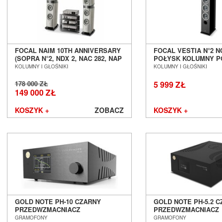
FOCAL NAIM 10TH ANNIVERSARY
FOCAL VESTIA N°2 
(SOPRA N°2, NDX 2, NAC 282, NAP
POŁYSK KOLUMNY 
250DR) ZESTAW STEREO SALON
SALON POZNAŃ WR
KOLUMNY I GŁOŚNIKI
KOLUMNY I GŁOŚNIKI
POZNAŃ WROCŁAW
178 000 ZŁ
5 999 ZŁ
149 000 ZŁ
KOSZYK +
ZOBACZ
KOSZYK +
GOLD NOTE PH-10 CZARNY
GOLD NOTE PH-5.2 
PRZEDWZMACNIACZ
PRZEDWZMACNIACZ
GRAMOFONOWY SALON POZNAŃ
GRAMOFONOWY SAL
GRAMOFONY
GRAMOFONY