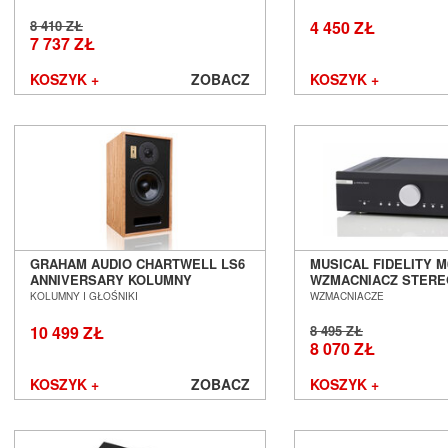
WROCŁAW
WROCŁAW
8 410 ZŁ
4 450 ZŁ
7 737 ZŁ
KOSZYK +
ZOBACZ
KOSZYK +
GRAHAM AUDIO CHARTWELL LS6
MUSICAL FIDELITY M
ANNIVERSARY KOLUMNY
WZMACNIACZ STERE
PODSTAWKOWE SALON POZNAŃ
POZNAŃ WROCŁAW
KOLUMNY I GŁOŚNIKI
WZMACNIACZE
WROCŁAW
10 499 ZŁ
8 495 ZŁ
8 070 ZŁ
KOSZYK +
ZOBACZ
KOSZYK +