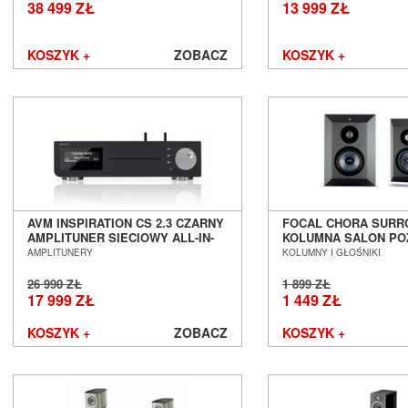
38 499 ZŁ
13 999 ZŁ
KOSZYK +
ZOBACZ
KOSZYK +
AVM INSPIRATION CS 2.3 CZARNY
FOCAL CHORA SURR
AMPLITUNER SIECIOWY ALL-IN-
KOLUMNA SALON PO
ONE SALON POZNAŃ WROCŁAW
WROCŁAW
AMPLITUNERY
KOLUMNY I GŁOŚNIKI
26 990 ZŁ
1 899 ZŁ
17 999 ZŁ
1 449 ZŁ
KOSZYK +
ZOBACZ
KOSZYK +