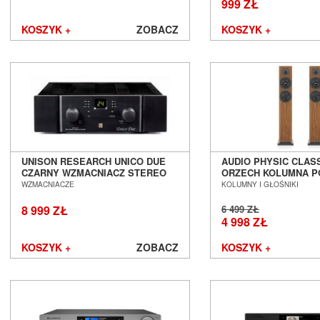
999 ZŁ
KOSZYK +
ZOBACZ
KOSZYK +
UNISON RESEARCH UNICO DUE
AUDIO PHYSIC CLASS
CZARNY WZMACNIACZ STEREO
ORZECH KOLUMNA 
SALON POZNAŃ WROCŁAW
SALON POZNAŃ WR
WZMACNIACZE
KOLUMNY I GŁOŚNIKI
8 999 ZŁ
6 499 ZŁ
4 998 ZŁ
KOSZYK +
ZOBACZ
KOSZYK +