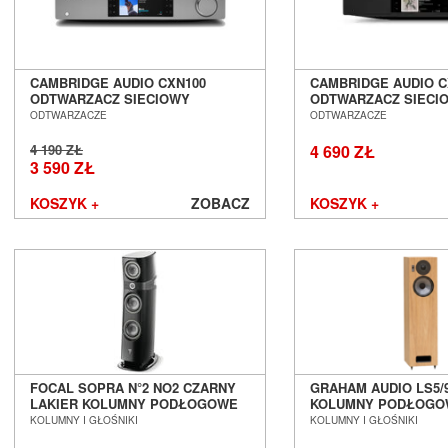
CAMBRIDGE AUDIO CXN100
CAMBRIDGE AUDIO C
ODTWARZACZ SIECIOWY
ODTWARZACZ SIECI
STREAMER SALON POZNAŃ
STREAMER SALON P
ODTWARZACZE
ODTWARZACZE
WROCŁAW
WROCŁAW --- DOST
JESIEŃ 2026 ---
4 190 ZŁ
4 690 ZŁ
3 590 ZŁ
KOSZYK +
ZOBACZ
KOSZYK +
FOCAL SOPRA N°2 NO2 CZARNY
GRAHAM AUDIO LS5/
LAKIER KOLUMNY PODŁOGOWE
KOLUMNY PODŁOGO
SALON POZNAŃ WROCŁAW
POZNAŃ WROCŁAW
KOLUMNY I GŁOŚNIKI
KOLUMNY I GŁOŚNIKI