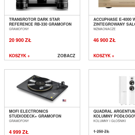
TRANSROTOR DARK STAR
ACCUPHASE E-4000 
REFERENCE RB-330 GRAMOFON
ZINTEGROWANY SAL
ANALOGOWY SALON POZNAŃ
WROCŁAW
GRAMOFONY
WZMACNIACZE
WROCŁAW
20 900 ZŁ
46 900 ZŁ
KOSZYK +
ZOBACZ
KOSZYK +
MOFI ELECTRONICS
QUADRAL ARGENTUM 
STUDIODECK+ GRAMOFON
KOLUMNY PODŁOGO
SALON POZNAŃ WROCŁAW
POZNAŃ WROCŁAW
GRAMOFONY
KOLUMNY I GŁOŚNIKI
4 999 ZŁ
1 250 ZŁ