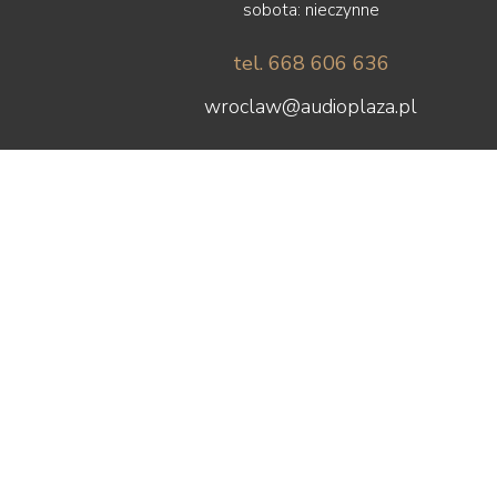
sobota: nieczynne
tel. 668 606 636
wroclaw@audioplaza.pl