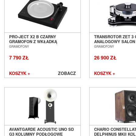
PRO-JECT X2 B CZARNY
TRANSROTOR ZET 3
GRAMOFON Z WKŁADKĄ
ANALOGOWY SALON
ORTOFON QUINTET RED SALON
WROCŁAW
GRAMOFONY
GRAMOFONY
POZNAŃ WROCŁAW
7 790 ZŁ
26 900 ZŁ
KOSZYK +
ZOBACZ
KOSZYK +
AVANTGARDE ACOUSTIC UNO SD
CHARIO CONSTELLA
G3 KOLUMNY PODŁOGOWE
DELPHINUS MKII KO