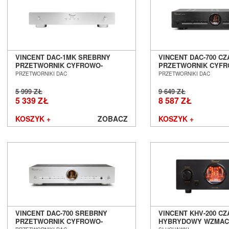
Mozos
Musical Fidelity
Music Hall
Mutec
Mytek
VINCENT DAC-1MK SREBRNY
VINCENT DAC-700 C
PRZETWORNIK CYFROWO-
PRZETWORNIK CYFR
Nagaoka
ANALOGOWY DAC SALON
ANALOGOWY DAC S
PRZETWORNIKI DAC
PRZETWORNIKI DAC
Naim Audio
POZNAŃ WROCŁAW
POZNAŃ WROCŁAW
New Horizon Audio
5 999 ZŁ
9 649 ZŁ
5 339 ZŁ
8 587 ZŁ
Nordost
NorStone
KOSZYK +
ZOBACZ
KOSZYK +
Octave
Omnimount
Onkyo
Opera Loudspeakers
Optoma
Ortofon
Out Audio
Oyaide
Panasonic
VINCENT DAC-700 SREBRNY
VINCENT KHV-200 C
PRZETWORNIK CYFROWO-
HYBRYDOWY WZMAC
Paradigm