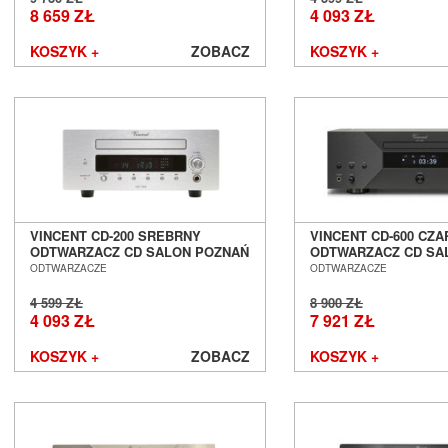
EverSolo
8 659 ZŁ
4 093 ZŁ
Exposure
Ferrum
KOSZYK +
ZOBACZ
KOSZYK +
Fezz Audio
FiberPro
FiiO
Final Audio
Focal
Fonestar
Furutech
Fyne Audio
VINCENT CD-200 SREBRNY
VINCENT CD-600 CZA
Gigawatt
ODTWARZACZ CD SALON POZNAŃ
ODTWARZACZ CD SA
Gineos
WROCŁAW
WROCŁAW
ODTWARZACZE
ODTWARZACZE
Glanz
4 599 ZŁ
8 900 ZŁ
GoldenEar
4 093 ZŁ
7 921 ZŁ
Gold Note
Goldring
KOSZYK +
ZOBACZ
KOSZYK +
Grado
Graham Audio
Hana
Harbeth