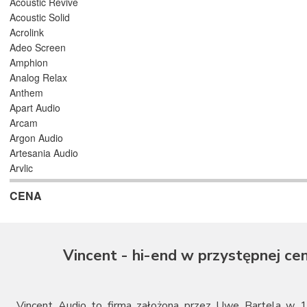
Acoustic Revive
Acoustic Solid
Acrolink
Adeo Screen
Amphion
Analog Relax
Anthem
Apart Audio
Arcam
Argon Audio
Artesania Audio
Arylic
Astell/Kern
CENA
Atlas
Atoll Electronique
AUDAC
Audioengine
Vincent - hi-end w przystępnej cen
Audiolab
Audio Physic
Audio Reveal
Audiosymptom
Vincent Audio to firma założona przez Uwe Bartela w 