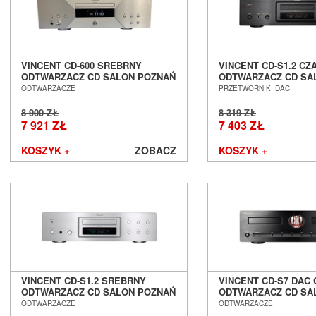
Harman/Kardon
Heco
Heed Audio
HiDiamond
VINCENT CD-600 SREBRNY
VINCENT CD-S1.2 CZ
HiFiMAN
ODTWARZACZ CD SALON POZNAŃ
ODTWARZACZ CD SA
Hisense
WROCŁAW
WROCŁAW
ODTWARZACZE
PRZETWORNIKI DAC
iFi Audio
8 900 ZŁ
8 319 ZŁ
Inakustik
7 921 ZŁ
7 403 ZŁ
JBL
JL Audio
KOSZYK +
ZOBACZ
KOSZYK +
JVC
Kauber
Keces Audio
KEF
Kimber Kable
Kiseki
Klipsch
Kondo
VINCENT CD-S1.2 SREBRNY
VINCENT CD-S7 DAC
LAB12
ODTWARZACZ CD SALON POZNAŃ
ODTWARZACZ CD SA
WROCŁAW
WROCŁAW
Leak
ODTWARZACZE
ODTWARZACZE