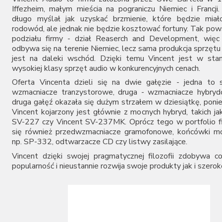
Audiovector
Iffezheim, małym mieścia na pograniczu Niemiec i Francji.
długo myślał jak uzyskać brzmienie, które będzie miał
AUNE
rodowód, ale jednak nie będzie kosztować fortuny. Tak pow
Aura
podziału firmy - dział Reaserch and Development, więc
Auralic
odbywa się na terenie Niemiec, lecz sama produkcja sprzętu
Aurender
jest na daleki wschód. Dzięki temu Vincent jest w sta
Avantgarde Acoustic
wysokiej klasy sprzęt audio w konkurencyjnych cenach.
AVM
Oferta Vincenta dzieli się na dwie gałęzie - jedna to
Ayon Audio
wzmacniacze tranzystorowe, druga - wzmacniacze hybryd
Bandridge
druga gałęź okazała się dużym strzałem w dziesiątkę, poni
Bang & Olufsen
Vincent kojarzony jest głównie z mocnych hybryd, takich ja
BenQ
SV-227 czy Vincent SV-237MK. Oprócz tego w portfolio fi
Beyerdynamic
się również przedwzmacniacze gramofonowe, końcówki mo
Blok
np. SP-332, odtwarzacze CD czy listwy zasilające.
Boenicke Audio
Vincent dzięki swojej pragmatycznej filozofii zdobywa c
B-Tech
popularność i nieustannie rozwija swoje produkty jak i szerok
Buchardt Audio
Burson
Cambridge Audio
Canton
Cardas Audio