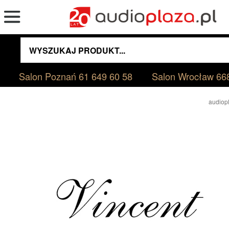
Salon Poznań
61 649 60 58
Salon Wrocław
66
audiopl