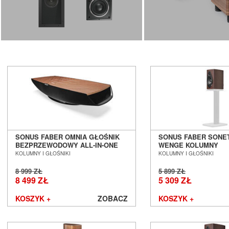
Mozos
Musical Fidelity
Music Hall
Mutec
Mytek
Nagaoka
Naim Audio
New Horizon Audio
Nordost
NorStone
Octave
Omnimount
SONUS FABER OMNIA GŁOŚNIK
SONUS FABER SONET
BEZPRZEWODOWY ALL-IN-ONE
WENGE KOLUMNY
Onkyo
SALON POZNAŃ WROCŁAW
PODSTAWKOWE SAL
KOLUMNY I GŁOŚNIKI
KOLUMNY I GŁOŚNIKI
Opera Loudspeakers
WROCŁAW
Optoma
8 999 ZŁ
5 899 ZŁ
Ortofon
8 499 ZŁ
5 309 ZŁ
Out Audio
KOSZYK +
ZOBACZ
KOSZYK +
Oyaide
Panasonic
Paradigm