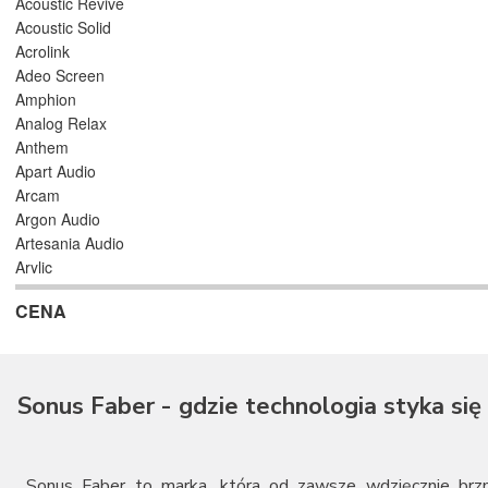
Acoustic Revive
Acoustic Solid
Acrolink
Adeo Screen
Amphion
Analog Relax
Anthem
Apart Audio
Arcam
Argon Audio
Artesania Audio
Arylic
Astell/Kern
CENA
Atlas
Atoll Electronique
AUDAC
Audioengine
Sonus Faber - gdzie technologia styka się
Audiolab
Audio Physic
Audio Reveal
Audiosymptom
Sonus Faber to marka, która od zawsze wdzięcznie brz