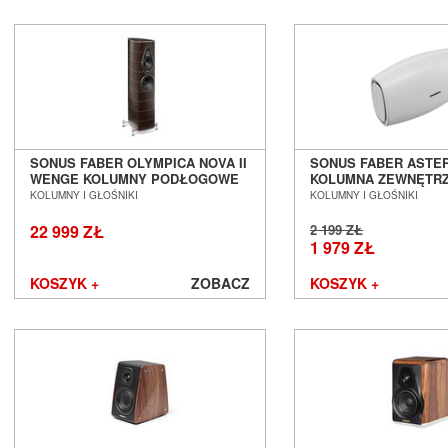
Yaqin
ZMF
SONUS FABER OLYMPICA NOVA II
SONUS FABER ASTER
WENGE KOLUMNY PODŁOGOWE
KOLUMNA ZEWNĘTRZ
SALON POZNAŃ WROCŁAW
POZNAŃ WROCŁAW
KOLUMNY I GŁOŚNIKI
KOLUMNY I GŁOŚNIKI
22 999 ZŁ
2 199 ZŁ
1 979 ZŁ
KOSZYK +
ZOBACZ
KOSZYK +