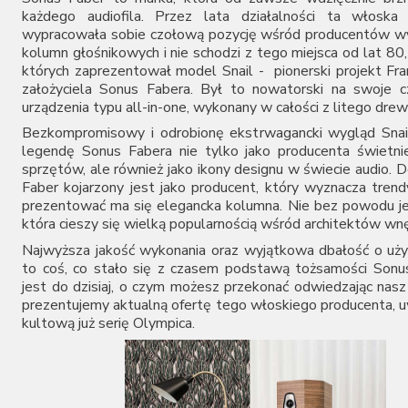
Audiovector
każdego audiofila. Przez lata działalności ta włoska 
wypracowała sobie czołową pozycję wśród producentów wy
AUNE
kolumn głośnikowych i nie schodzi z tego miejsca od lat 80
Aura
których zaprezentował model Snail - pionerski projekt Fra
Auralic
założyciela Sonus Fabera. Był to nowatorski na swoje c
Aurender
urządzenia typu all-in-one, wykonany w całości z litego dre
Avantgarde Acoustic
Bezkompromisowy i odrobionę ekstrwagancki wygląd Snai
AVM
legendę Sonus Fabera nie tylko jako producenta świetni
Ayon Audio
sprzętów, ale również jako ikony designu w świecie audio. 
Bandridge
Faber kojarzony jest jako producent, który wyznacza trend
Bang & Olufsen
prezentować ma się elegancka kolumna. Nie bez powodu je
BenQ
która cieszy się wielką popularnością wśród architektów wnę
Beyerdynamic
Najwyższa jakość wykonania oraz wyjątkowa dbałość o uży
Blok
to coś, co stało się z czasem podstawą tożsamości Sonu
Boenicke Audio
jest do dzisiaj, o czym możesz przekonać odwiedzając nasz
B-Tech
prezentujemy aktualną ofertę tego włoskiego producenta, u
Buchardt Audio
kultową już serię Olympica.
Burson
Cambridge Audio
Canton
Cardas Audio