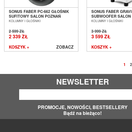
SONUS FABER PC-662 GŁOŚNIK
SONUS FABER GRAVIS
SUFITOWY SALON POZNAŃ
SUBWOOFER SALON
WROCŁAW
WROCŁAW
KOLUMNY I GŁOŚNIKI
KOLUMNY I GŁOŚNIKI
2 599 ZŁ
3 999 ZŁ
2 339 ZŁ
3 599 ZŁ
KOSZYK +
ZOBACZ
KOSZYK +
1
2
NEWSLETTER
PROMOCJE, NOWOŚCI, BESTSELLERY
Bądź na bieżąco!