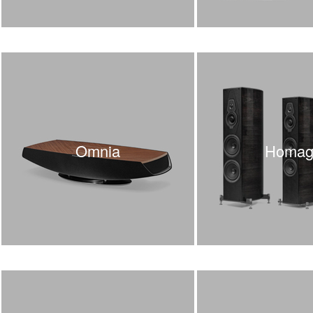
Harman/Kardon
Heco
Heed Audio
HiDiamond
HiFiMAN
Hisense
iFi Audio
Inakustik
JBL
Omnia
Homag
JL Audio
JVC
Kauber
Keces Audio
KEF
Kimber Kable
Kiseki
Klipsch
Kondo
LAB12
Leak