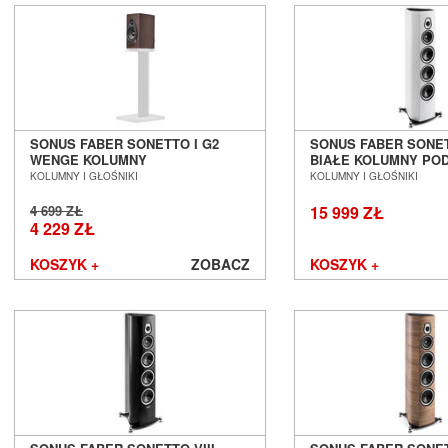
Sonos
Sonus Faber
Sony
Soundsmith
Spendor
Stealth Acoustics
SONUS FABER SONETTO I G2
SONUS FABER SONET
Straight Wire
WENGE KOLUMNY
BIAŁE KOLUMNY P
Sumiko
PODSTAWKOWE SALON POZNAŃ
SALON POZNAŃ WR
KOLUMNY I GŁOŚNIKI
KOLUMNY I GŁOŚNIKI
WROCŁAW
Supra
4 699 ZŁ
15 999 ZŁ
Suprema
4 229 ZŁ
SVS
Symposium
KOSZYK +
ZOBACZ
KOSZYK +
Synergistic Research
Synthesis
System Audio
Taga
Tannoy
Tara Labs
Teac
Tellurium Q