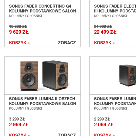
SONUS FABER CONCERTINO G4
SONUS FABER ELEC
KOLUMNY PODSTAWKOWE SALON
III KOLUMNY PODS
POZNAŃ WROCŁAW
SALON POZNAŃ WR
KOLUMNY I GŁOŚNIKI
KOLUMNY I GŁOŚNIKI
10 699 ZŁ
24 999 ZŁ
9 629 ZŁ
22 499 ZŁ
KOSZYK +
ZOBACZ
KOSZYK +
SONUS FABER LUMINA II ORZECH
SONUS FABER LUMIN
KOLUMNY PODSTAWKOWE SALON
KOLUMNY PODSTAW
POZNAŃ WROCŁAW
POZNAŃ WROCŁAW
KOLUMNY I GŁOŚNIKI
KOLUMNY I GŁOŚNIKI
3 299 ZŁ
2 299 ZŁ
2 969 ZŁ
2 069 ZŁ
KOSZYK +
ZOBACZ
KOSZYK +