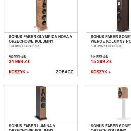
PeerlessAV
Phasemation
Philips
Phonar
Pioneer
PMC
SONUS FABER OLYMPICA NOVA V
SONUS FABER SONETT
ORZECHOWE KOLUMNY
WENGE KOLUMNY P
Polk Audio
PODŁOGOWE SALON POZNAŃ
SALON POZNAŃ WROC
KOLUMNY I GŁOŚNIKI
KOLUMNY I GŁOŚNIKI
PrimaLuna
WROCŁAW
DOSTĘPNY OD RĘKI -
Primare
42 999 ZŁ
16 999 ZŁ
34 999 ZŁ
15 299 ZŁ
Profigold
Pro-Ject
KOSZYK +
ZOBACZ
KOSZYK +
PS Audio
PureLink
Purist Audio Design
Q Acoustics
QED
Quad
Quadral
Quist Cable
SONUS FABER LUMINA V
SONUS FABER SONET
Raidho Acoustics
ORZECHOWE KOLUMNY
ORZECH KOLUMNY