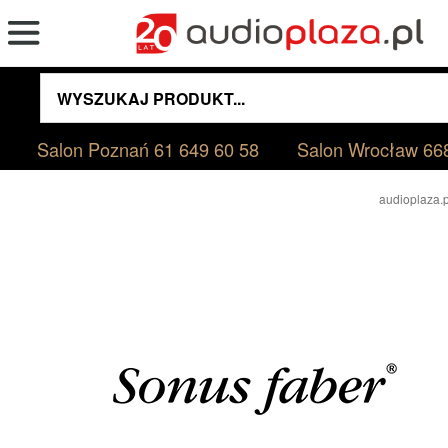
Salon Poznań
61 649 60 58
Salon Wrocław
66
audioplaza.p