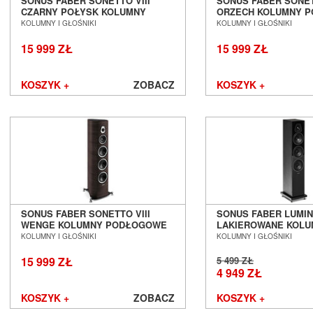
SONUS FABER SONETTO VIII
SONUS FABER SONET
Tonar
CZARNY POŁYSK KOLUMNY
ORZECH KOLUMNY 
Topping
PODŁOGOWE SALON POZNAŃ
SALON POZNAŃ WR
KOLUMNY I GŁOŚNIKI
KOLUMNY I GŁOŚNIKI
WROCŁAW
Transrotor
15 999 ZŁ
15 999 ZŁ
Triangle
Trigon
Unison Research
KOSZYK +
ZOBACZ
KOSZYK +
Usher
Van den Hul
Vibrapod
Vincent
Vogels
Waterfall Audio
Wharfedale
WiiM
SONUS FABER SONETTO VIII
SONUS FABER LUMINA
Wilson
WENGE KOLUMNY PODŁOGOWE
LAKIEROWANE KOL
SALON POZNAŃ WROCŁAW
PODŁOGOWE SALON
Wilson Audio
KOLUMNY I GŁOŚNIKI
KOLUMNY I GŁOŚNIKI
WROCŁAW
Wireworld
15 999 ZŁ
5 499 ZŁ
Woo Audio
4 949 ZŁ
WORK
KOSZYK +
ZOBACZ
KOSZYK +
X-GIMI