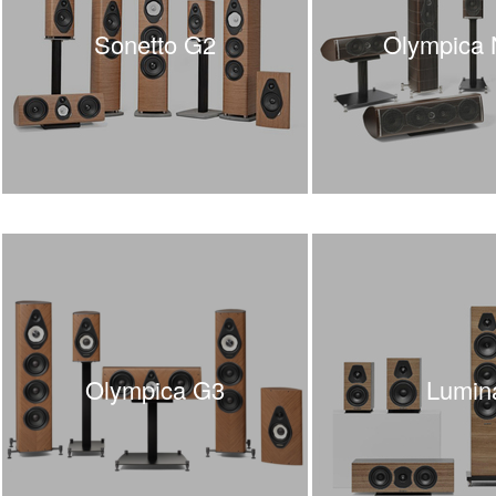
EverSolo
Exposure
Sonetto G2
Olympica
Ferrum
Fezz Audio
FiberPro
FiiO
Final Audio
Focal
Fonestar
Furutech
Fyne Audio
Gigawatt
Gineos
Glanz
GoldenEar
Gold Note
Olympica G3
Lumin
Goldring
Grado
Graham Audio
Hana
Harbeth