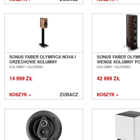
SONUS FABER OLYMPICA NOVA I
SONUS FABER OLYMP
ORZECHOWE KOLUMNY
WENGE KOLUMNY P
PODSTAWKOWE SALON POZNAŃ
SALON POZNAŃ WR
KOLUMNY I GŁOŚNIKI
KOLUMNY I GŁOŚNIKI
WROCŁAW
14 999 ZŁ
42 999 ZŁ
KOSZYK +
ZOBACZ
KOSZYK +