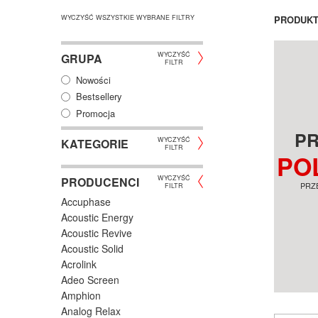
WYCZYŚĆ WSZYSTKIE WYBRANE FILTRY
PRODUK
WYCZYŚĆ
GRUPA
FILTR
Nowości
Bestsellery
Promocja
P
WYCZYŚĆ
KATEGORIE
FILTR
PO
WYCZYŚĆ
PRODUCENCI
PRZ
FILTR
Accuphase
Acoustic Energy
Acoustic Revive
Acoustic Solid
Acrolink
Adeo Screen
Amphion
Analog Relax