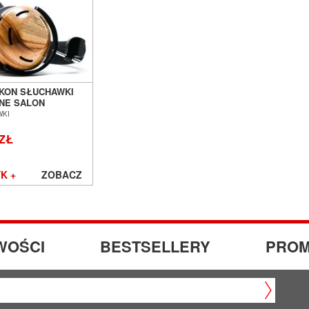
IKON SŁUCHAWKI
NE SALON
Ń WROCŁAW
WKI
 ZŁ
K +
ZOBACZ
WOŚCI
BESTSELLERY
PROM