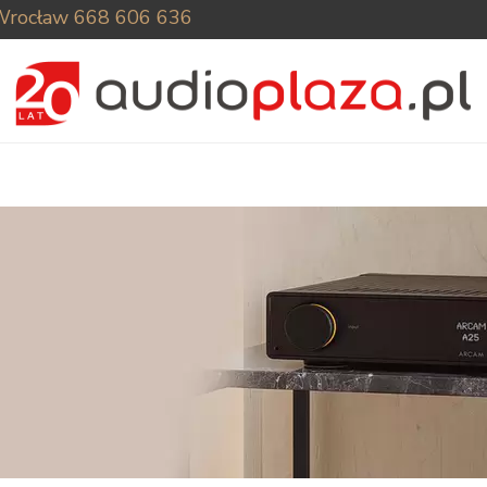
Wrocław
668 606 636