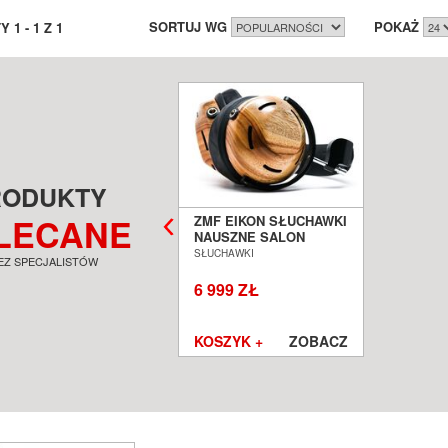
SORTUJ WG
POKAŻ
TY
1
-
1
Z
1
RODUKTY
LECANE
ZMF EIKON SŁUCHAWKI
NAUSZNE SALON
POZNAŃ WROCŁAW
SŁUCHAWKI
EZ SPECJALISTÓW
6 999 ZŁ
KOSZYK +
ZOBACZ