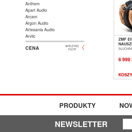
Anthem
Apart Audio
Arcam
Argon Audio
Artesania Audio
Arylic
ZMF E
Astell/Kern
NAUSZ
WYCZYŚĆ
CENA
POZNA
Atlas
SŁUCHA
FILTR
Atoll Electronique
6 999
AUDAC
Audioengine
KOSZY
Audiolab
Audio Physic
Audio Reveal
Audiosymptom
Audiovector
PRODUKTY
NO
AUNE
Aura
Auralic
NEWSLETTER
Aurender