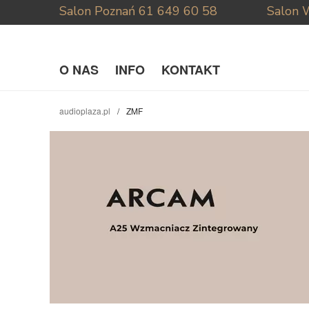
Salon Poznań
61 649 60 58
Salon 
O NAS
INFO
KONTAKT
audioplaza.pl
ZMF