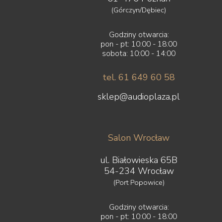
Sonos
(Górczyn/Dębiec)
Sonus Faber
Sony
Godziny otwarcia:
Soundsmith
pon - pt: 10:00 - 18:00
Spendor
sobota: 10:00 - 14:00
Stealth Acoustics
Straight Wire
tel. 61 649 60 58
Sumiko
sklep@audioplaza.pl
Supra
Suprema
SVS
Symposium
Salon Wrocław
Synergistic Research
Synthesis
ul. Białowieska 65B
System Audio
54-234 Wrocław
Taga
(Port Popowice)
Tannoy
Tara Labs
Teac
Godziny otwarcia:
pon - pt: 10:00 - 18:00
Tellurium Q