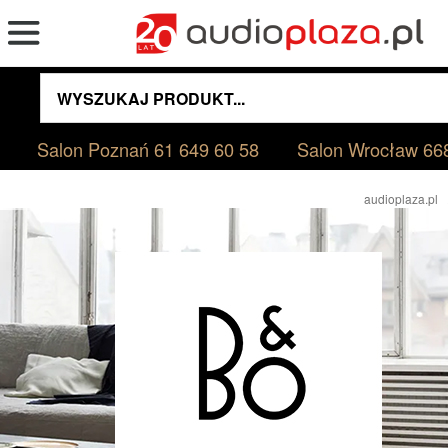
Salon Poznań
61 649 60 58
Salon Wrocław
66
audioplaza.pl