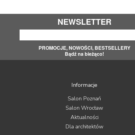
PeerlessAV
Phasemation
Philips
NEWSLETTER
Phonar
Pioneer
PMC
Polk Audio
PROMOCJE, NOWOŚCI, BESTSELLERY
PrimaLuna
Bądź na bieżąco!
Primare
Profigold
Pro-Ject
PS Audio
PureLink
Informacje
Purist Audio Design
Q Acoustics
Salon Poznań
QED
Salon Wrocław
Quad
Quadral
Aktualności
Quist Cable
Dla architektów
Raidho Acoustics