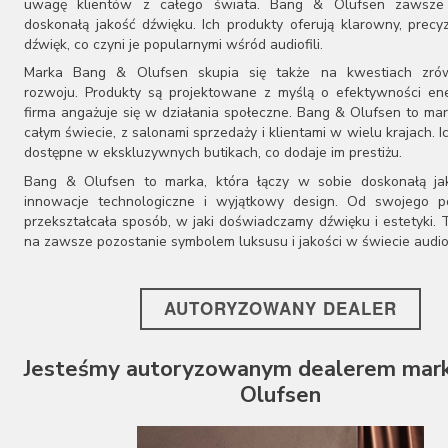
uwagę klientów z całego świata. Bang & Olufsen zawsze
Cayin
doskonałą jakość dźwięku. Ich produkty oferują klarowny, precy
Chario
dźwięk, co czyni je popularnymi wśród audiofili.
Chord
Marka Bang & Olufsen skupia się także na kwestiach zr
Cocktail Audio
rozwoju. Produkty są projektowane z myślą o efektywności ene
Crystal Cable
firma angażuje się w działania społeczne. Bang & Olufsen to ma
Cyrus
całym świecie, z salonami sprzedaży i klientami w wielu krajach. I
Dali
dostępne w ekskluzywnych butikach, co dodaje im prestiżu.
Davis Acoustics
Bang & Olufsen to marka, która łączy w sobie doskonałą ja
dCS
innowacje technologiczne i wyjątkowy design. Od swojego p
Denon
przekształcała sposób, w jaki doświadczamy dźwięku i estetyki. T
DLS
na zawsze pozostanie symbolem luksusu i jakości w świecie audio
Dual
EarMen
Edbak
AUTORYZOWANY DEALER
Elipson
Emotiva
Epson
Jesteśmy autoryzowanym dealerem mark
Erzetich
Olufsen
Esoteric Audio
Euromet