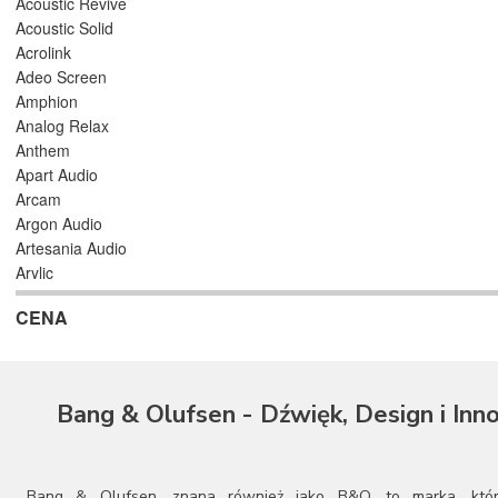
Acoustic Revive
Acoustic Solid
Acrolink
Adeo Screen
Amphion
Analog Relax
Anthem
Apart Audio
Arcam
Argon Audio
Artesania Audio
Arylic
Astell/Kern
CENA
Atlas
Atoll Electronique
AUDAC
Audioengine
Bang & Olufsen - Dźwięk, Design i Inn
Audiolab
Audio Physic
Audio Reveal
Audiosymptom
Bang & Olufsen, znana również jako B&O, to marka, któ