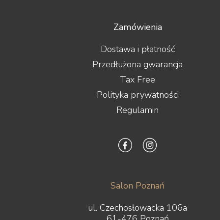
Real Cable
Rega
Rekkord Audio
Zamówienia
REL
Revel
Dostawa i płatność
Rogue Audio
Przedłużona gwarancja
Roksan
ROON LABS
Tax Free
Ruark Audio
Polityka prywatności
Samsung
Regulamin
Scansonic
Sennheiser
Shanling
Shelter
Shunyata Research
Silent Angel
Siltech
Salon Poznań
Skullcandy
S.M.S.L
ul. Czechosłowacka 106a
solidsteel
61-476 Poznań
Sonero