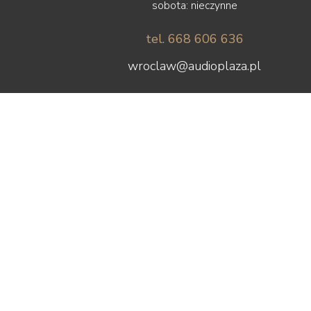
sobota: nieczynne
Tonar
Topping
tel. 668 606 636
Transrotor
Triangle
wroclaw@audioplaza.pl
Trigon
Unison Research
Usher
Van den Hul
Vibrapod
Vincent
Vogels
Waterfall Audio
Wharfedale
WiiM
Wilson
Wilson Audio
Wireworld
Woo Audio
WORK
X-GIMI