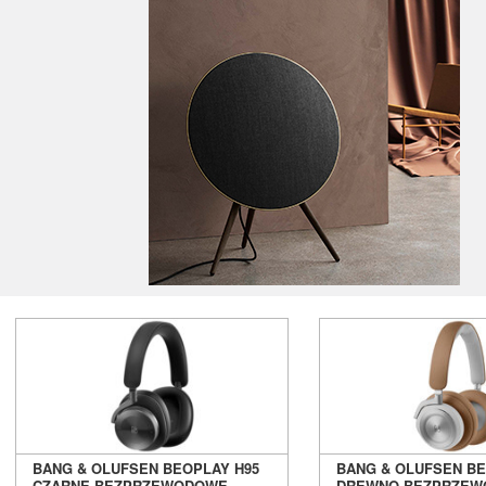
EverSolo
Exposure
Ferrum
Fezz Audio
FiberPro
FiiO
Final Audio
Focal
Fonestar
Furutech
Fyne Audio
Gigawatt
Gineos
Glanz
GoldenEar
Gold Note
Goldring
Grado
Graham Audio
Hana
BANG & OLUFSEN BEOPLAY H95
BANG & OLUFSEN B
Harbeth
CZARNE BEZPRZEWODOWE
DREWNO BEZPRZE