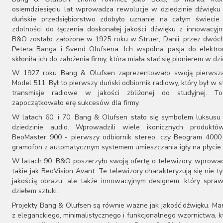
Audiovector
osiemdziesięciu lat wprowadza rewolucje w dziedzinie dźwięku 
AUNE
duńskie przedsiębiorstwo zdobyło uznanie na całym świecie 
zdolności do łączenia doskonałej jakości dźwięku z innowacyj
Aura
B&O zostało założone w 1925 roku w Struer, Danii, przez dwóch
Auralic
Petera Banga i Svend Olufsena. Ich wspólna pasja do elektron
Aurender
skłoniła ich do założenia firmy, która miała stać się pionierem w dzi
Avantgarde Acoustic
W 1927 roku Bang & Olufsen zaprezentowało swoją pierwszą
AVM
Model 511. Był to pierwszy duński odbiornik radiowy, który był w s
Ayon Audio
transmisje radiowe w jakości zbliżonej do studyjnej. T
Bandridge
zapoczątkowało erę sukcesów dla firmy.
Bang & Olufsen
W latach 60. i 70. Bang & Olufsen stało się symbolem luksusu 
BenQ
dziedzinie audio. Wprowadzili wiele ikonicznych produktów
Beyerdynamic
BeoMaster 900 - pierwszy odbiornik stereo, czy Beogram 4000
Blok
gramofon z automatycznym systemem umieszczania igły na płycie.
Boenicke Audio
W latach 90. B&O poszerzyło swoją ofertę o telewizory, wprowa
B-Tech
takie jak BeoVision Avant. Te telewizory charakteryzują się nie t
Buchardt Audio
jakością obrazu, ale także innowacyjnym designem, który spraw
Burson
dziełem sztuki.
Cambridge Audio
Canton
Projekty Bang & Olufsen są równie ważne jak jakość dźwięku. Ma
z eleganckiego, minimalistycznego i funkcjonalnego wzornictwa, k
Cardas Audio