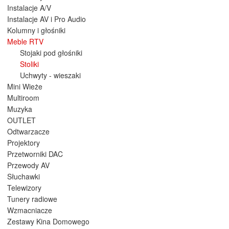
Instalacje A/V
Instalacje AV i Pro Audio
Kolumny i głośniki
Meble RTV
Stojaki pod głośniki
Stoliki
Uchwyty - wieszaki
Mini Wieże
Multiroom
Muzyka
OUTLET
Odtwarzacze
Projektory
Przetworniki DAC
Przewody AV
Słuchawki
Telewizory
Tunery radiowe
Wzmacniacze
Zestawy Kina Domowego