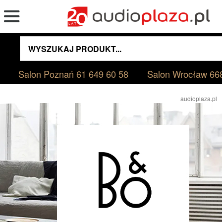
Salon Poznań
61 649 60 58
Salon Wrocław
66
audioplaza.pl