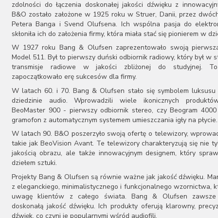
zdolności do łączenia doskonałej jakości dźwięku z innowacyj
B&O zostało założone w 1925 roku w Struer, Danii, przez dwóch
Petera Banga i Svend Olufsena. Ich wspólna pasja do elektron
skłoniła ich do założenia firmy, która miała stać się pionierem w dzi
W 1927 roku Bang & Olufsen zaprezentowało swoją pierwszą
Model 511. Był to pierwszy duński odbiornik radiowy, który był w s
transmisje radiowe w jakości zbliżonej do studyjnej. T
zapoczątkowało erę sukcesów dla firmy.
W latach 60. i 70. Bang & Olufsen stało się symbolem luksusu 
dziedzinie audio. Wprowadzili wiele ikonicznych produktów
BeoMaster 900 - pierwszy odbiornik stereo, czy Beogram 4000
gramofon z automatycznym systemem umieszczania igły na płycie.
W latach 90. B&O poszerzyło swoją ofertę o telewizory, wprowa
takie jak BeoVision Avant. Te telewizory charakteryzują się nie t
jakością obrazu, ale także innowacyjnym designem, który spraw
dziełem sztuki.
Projekty Bang & Olufsen są równie ważne jak jakość dźwięku. Ma
z eleganckiego, minimalistycznego i funkcjonalnego wzornictwa, k
uwagę klientów z całego świata. Bang & Olufsen zawsze
doskonałą jakość dźwięku. Ich produkty oferują klarowny, precy
dźwięk, co czyni je popularnymi wśród audiofili.