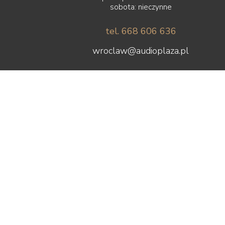
sobota: nieczynne
tel. 668 606 636
wroclaw@audioplaza.pl