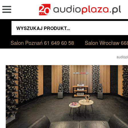
Salon Poznań
61 649 60 58
Salon Wrocław
66
audiopl