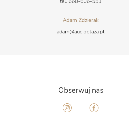
tel. 668-606-553
Adam Zdzierak
adam@audioplaza.pl
Obserwuj nas