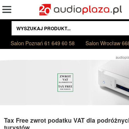
Salon Poznań
61 649 60 58
Salon Wrocław
66
audiopla
Tax Free zwrot podatku VAT dla podróżnyc
turystów.