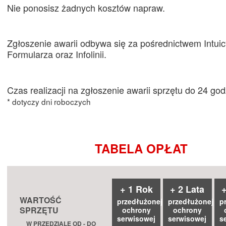
Nie ponosisz żadnych kosztów napraw.
Zgłoszenie awarii odbywa się za pośrednictwem Intui
Formularza oraz Infolinii.
Czas realizacji na zgłoszenie awarii sprzętu do 24 god
* dotyczy dni roboczych
TABELA OPŁAT
+ 1 Rok
+ 2 Lata
+
WARTOŚĆ
przedłużonej
przedłużonej
p
SPRZĘTU
ochrony
ochrony
serwisowej
serwisowej
s
W PRZEDZIALE OD - DO