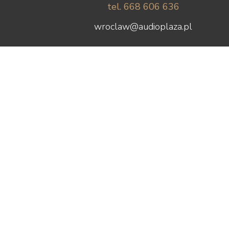
tel. 668 606 636
wroclaw@audioplaza.pl