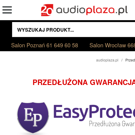
Salon Poznań
61 649 60 58
Salon Wrocław
66
audioplaza.pl
Przed
PRZEDŁUŻONA GWARANCJ