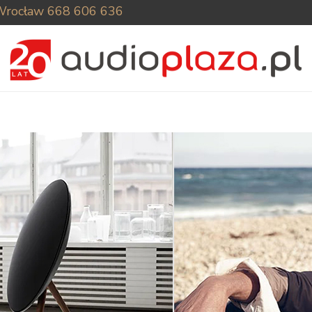
Wrocław
668 606 636