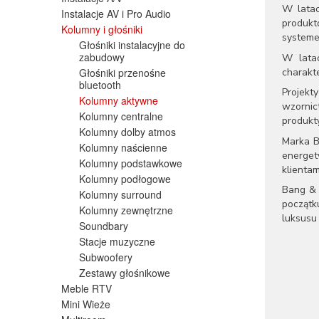
W latac
Instalacje AV i Pro Audio
produkt
Kolumny i głośniki
systeme
Głośniki instalacyjne do
zabudowy
W latac
charakte
Głośniki przenośne
bluetooth
Projekt
Kolumny aktywne
wzornic
Kolumny centralne
produkty
Kolumny dolby atmos
Marka B
Kolumny naścienne
energet
Kolumny podstawkowe
klientam
Kolumny podłogowe
Bang & 
Kolumny surround
początk
Kolumny zewnętrzne
luksusu 
Soundbary
Stacje muzyczne
Subwoofery
Zestawy głośnikowe
Meble RTV
Mini Wieże