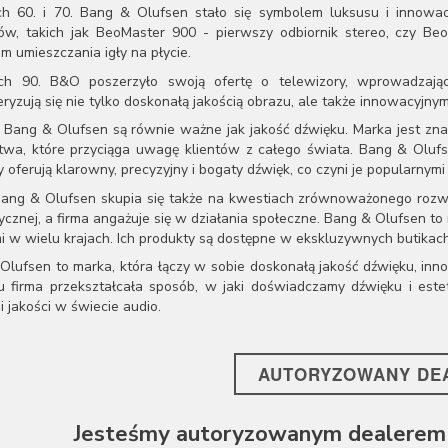
h 60. i 70. Bang & Olufsen stało się symbolem luksusu i innowacj
ów, takich jak BeoMaster 900 - pierwszy odbiornik stereo, czy 
m umieszczania igły na płycie.
h 90. B&O poszerzyło swoją ofertę o telewizory, wprowadzając
ryzują się nie tylko doskonałą jakością obrazu, ale także innowacyjnym
y Bang & Olufsen są równie ważne jak jakość dźwięku. Marka jest zna
twa, które przyciąga uwagę klientów z całego świata. Bang & Olufs
 oferują klarowny, precyzyjny i bogaty dźwięk, co czyni je popularnymi 
ang & Olufsen skupia się także na kwestiach zrównoważonego rozwo
ycznej, a firma angażuje się w działania społeczne. Bang & Olufsen to
i w wielu krajach. Ich produkty są dostępne w ekskluzywnych butikach,
Olufsen to marka, która łączy w sobie doskonałą jakość dźwięku, in
u firma przekształcała sposób, w jaki doświadczamy dźwięku i este
i jakości w świecie audio.
AUTORYZOWANY DE
Jesteśmy autoryzowanym dealerem 