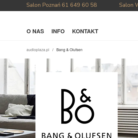
Salon Poznań
61 649 60 58
Salon 
O NAS
INFO
KONTAKT
audioplaza.pl
Bang & Olufsen