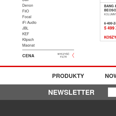
Denon
BANG 
BEOSO
FiiO
WEAV
KOLUMNY
Focal
BEZP
iFi Audio
GŁOŚN
6 499 
SIECI
5 499
JBL
POZNA
KEF
EX-DEM
KOSZY
Klipsch
Magnat
Marantz
WYCZYŚĆ
CENA
Naim Audio
FILTR
Onkyo
Paradigm
Primare
PRODUKTY
NO
Ruark Audio
Sonos
NEWSLETTER
Sonus Faber
Taga
Triangle