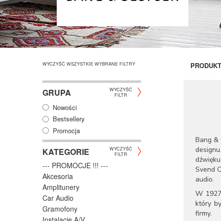
WYCZYŚĆ WSZYSTKIE WYBRANE FILTRY
PRODUK
WYCZYŚĆ
GRUPA
FILTR
Nowości
Bestsellery
Promocja
Bang & 
designu
WYCZYŚĆ
KATEGORIE
FILTR
dźwięku
--- PROMOCJE !!! ---
Svend Ol
Akcesoria
audio.
Amplitunery
W 1927 
Car Audio
który b
Gramofony
firmy.
Instalacje A/V