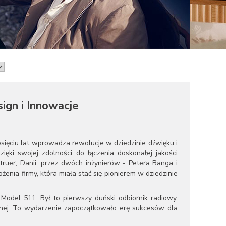
ign i Innowacje
sięciu lat wprowadza rewolucje w dziedzinie dźwięku i
ięki swojej zdolności do łączenia doskonałej jakości
uer, Danii, przez dwóch inżynierów - Petera Banga i
żenia firmy, która miała stać się pionierem w dziedzinie
del 511. Był to pierwszy duński odbiornik radiowy,
dyjnej. To wydarzenie zapoczątkowało erę sukcesów dla