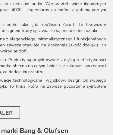
i w dziedzinie audio. Wprowadzili wiele ikonicznych
Beogram 4000 - legendarny gramofon z automatycznym
 modele takie jak BeoVision Avant. Te telewizory
 designem, który sprawia, że są one dziełem sztuki.
na z eleganckiego, minimalistycznego i funkcjonalnego
en zawsze stawiało na doskonałą jakość dźwięku. Ich
wśród audiofili.
ju. Produkty są projektowane z myślą o efektywności
 marka obecna na całym świecie, z salonami sprzedaży i
 co dodaje im prestiżu.
nowacje technologiczne i wyjątkowy design. Od swojego
tyki. To firma, która na zawsze pozostanie symbolem
ALER
marki Bang & Olufsen