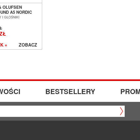
& OLUFSEN
UND A5 NORDIC
E
 I GŁOŚNIKI
RZEWODOWY
IK Z FUNKCJAMI
ZŁ
OWYMI SALON
 ZŁ
Ń WROCŁAW ---
O ---
K +
ZOBACZ
WOŚCI
BESTSELLERY
PROM