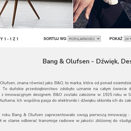
SORTUJ WG
POKAŻ
TY
1
-
1
Z
1
Bang & Olufsen - Dźwięk, Des
Olufsen, znana również jako B&O, to marka, która od ponad osiemdzie
. To duńskie przedsiębiorstwo zdobyło uznanie na całym świecie dz
 z innowacyjnym designem. B&O zostało założone w 1925 roku w Str
ufsena. Ich wspólna pasja do elektroniki i dźwięku skłoniła ich do zało
roku Bang & Olufsen zaprezentowało swoją pierwszą innowację - Mo
ył w stanie odbierać transmisje radiowe w jakości zbliżonej do stu