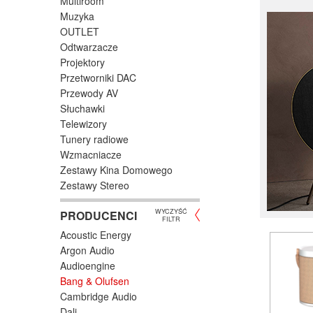
Multiroom
Muzyka
OUTLET
Odtwarzacze
Projektory
Przetworniki DAC
Przewody AV
Słuchawki
Telewizory
Tunery radiowe
Wzmacniacze
Zestawy Kina Domowego
Zestawy Stereo
WYCZYŚĆ
PRODUCENCI
FILTR
Acoustic Energy
Argon Audio
Audioengine
Bang & Olufsen
Cambridge Audio
Dali