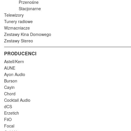
Przenośne
Stacjonarne
Telewizory
Tunery radiowe
Wzmacniacze
Zestawy Kina Domowego
Zestawy Stereo
PRODUCENCI
Astell/Kern
AUNE
Ayon Audio
Burson
Cayin
Chord
Cocktail Audio
dCS
Erzetich
FiiO
Focal