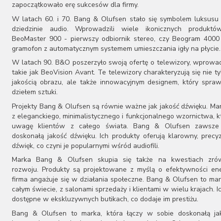
zapoczątkowało erę sukcesów dla firmy.
W latach 60. i 70. Bang & Olufsen stało się symbolem luksusu 
dziedzinie audio. Wprowadzili wiele ikonicznych produktów
BeoMaster 900 - pierwszy odbiornik stereo, czy Beogram 4000
gramofon z automatycznym systemem umieszczania igły na płycie.
W latach 90. B&O poszerzyło swoją ofertę o telewizory, wprowa
takie jak BeoVision Avant. Te telewizory charakteryzują się nie t
jakością obrazu, ale także innowacyjnym designem, który spraw
dziełem sztuki.
Projekty Bang & Olufsen są równie ważne jak jakość dźwięku. Ma
z eleganckiego, minimalistycznego i funkcjonalnego wzornictwa, k
uwagę klientów z całego świata. Bang & Olufsen zawsze
doskonałą jakość dźwięku. Ich produkty oferują klarowny, precy
dźwięk, co czyni je popularnymi wśród audiofili.
Marka Bang & Olufsen skupia się także na kwestiach zr
rozwoju. Produkty są projektowane z myślą o efektywności ene
firma angażuje się w działania społeczne. Bang & Olufsen to ma
całym świecie, z salonami sprzedaży i klientami w wielu krajach. I
dostępne w ekskluzywnych butikach, co dodaje im prestiżu.
Bang & Olufsen to marka, która łączy w sobie doskonałą ja