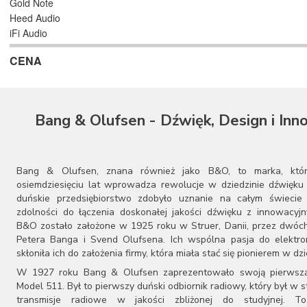
Gold Note
Heed Audio
iFi Audio
Mytek
CENA
Naim Audio
Shanling
S.M.S.L
Teac
Bang & Olufsen - Dźwięk, Design i Inn
Topping
Vincent
Woo Audio
Bang & Olufsen, znana również jako B&O, to marka, któ
osiemdziesięciu lat wprowadza rewolucje w dziedzinie dźwięku 
duńskie przedsiębiorstwo zdobyło uznanie na całym świecie 
zdolności do łączenia doskonałej jakości dźwięku z innowacyj
B&O zostało założone w 1925 roku w Struer, Danii, przez dwóch
Petera Banga i Svend Olufsena. Ich wspólna pasja do elektron
skłoniła ich do założenia firmy, która miała stać się pionierem w dzi
W 1927 roku Bang & Olufsen zaprezentowało swoją pierwszą
Model 511. Był to pierwszy duński odbiornik radiowy, który był w s
transmisje radiowe w jakości zbliżonej do studyjnej. T