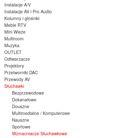
Instalacje A/V
Instalacje AV i Pro Audio
Kolumny i głośniki
Meble RTV
Mini Wieże
Multiroom
Muzyka
OUTLET
Odtwarzacze
Projektory
Przetworniki DAC
Przewody AV
Słuchawki
Bezprzewodowe
Dokanałowe
Douszne
Multimedialne / Komputerowe
Nauszne
Sportowe
Wzmacniacze Słuchawkowe