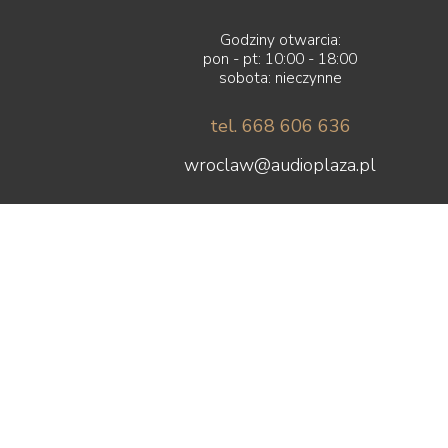
Godziny otwarcia:
pon - pt: 10:00 - 18:00
sobota: nieczynne
tel. 668 606 636
wroclaw@audioplaza.pl