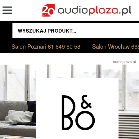
Salon Poznań
61 649 60 58
Salon Wrocław
66
audioplaza.pl