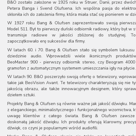
B&O zostało założone w 1925 roku w Struer, Danii, przez dwóch
Petera Banga i Svend Olufsena. Ich wspólna pasja do elektron
skłoniła ich do założenia firmy, która miała stać się pionierem w dzi
W 1927 roku Bang & Olufsen zaprezentowało swoją pierwszą
Model 511. Był to pierwszy duński odbiornik radiowy, który był w s
transmisje radiowe w jakości zbliżonej do studyjnej. T
zapoczątkowało erę sukcesów dla firmy.
W latach 60. i 70. Bang & Olufsen stało się symbolem luksusu 
dziedzinie audio. Wprowadzili wiele ikonicznych produktów
BeoMaster 900 - pierwszy odbiornik stereo, czy Beogram 4000
gramofon z automatycznym systemem umieszczania igły na płycie.
W latach 90. B&O poszerzyło swoją ofertę o telewizory, wprowa
takie jak BeoVision Avant. Te telewizory charakteryzują się nie t
jakością obrazu, ale także innowacyjnym designem, który spraw
dziełem sztuki.
Projekty Bang & Olufsen są równie ważne jak jakość dźwięku. Ma
z eleganckiego, minimalistycznego i funkcjonalnego wzornictwa, k
uwagę klientów z całego świata. Bang & Olufsen zawsze
doskonałą jakość dźwięku. Ich produkty oferują klarowny, precy
dźwięk, co czyni je popularnymi wśród audiofili.