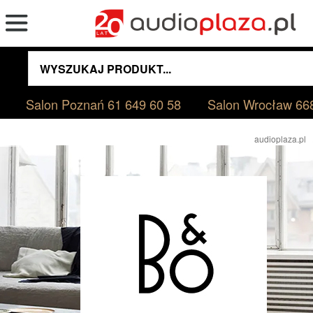
Salon Poznań
61 649 60 58
Salon Wrocław
66
audioplaza.pl