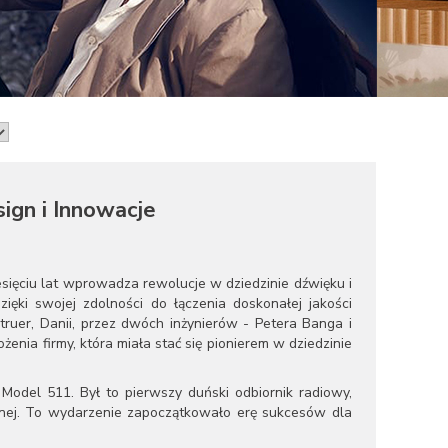
ign i Innowacje
sięciu lat wprowadza rewolucje w dziedzinie dźwięku i
ięki swojej zdolności do łączenia doskonałej jakości
uer, Danii, przez dwóch inżynierów - Petera Banga i
żenia firmy, która miała stać się pionierem w dziedzinie
del 511. Był to pierwszy duński odbiornik radiowy,
dyjnej. To wydarzenie zapoczątkowało erę sukcesów dla