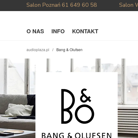
Salon Poznań
61 649 60 58
Salon 
O NAS
INFO
KONTAKT
audioplaza.pl
Bang & Olufsen