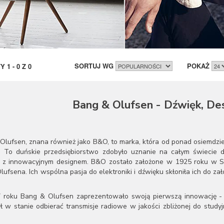
SORTUJ WG
POKAŻ
TY
1
-
0
Z
0
Bang & Olufsen - Dźwięk, Des
Olufsen, znana również jako B&O, to marka, która od ponad osiemdzie
. To duńskie przedsiębiorstwo zdobyło uznanie na całym świecie dz
 z innowacyjnym designem. B&O zostało założone w 1925 roku w Str
ufsena. Ich wspólna pasja do elektroniki i dźwięku skłoniła ich do zało
roku Bang & Olufsen zaprezentowało swoją pierwszą innowację - Mo
ył w stanie odbierać transmisje radiowe w jakości zbliżonej do stu