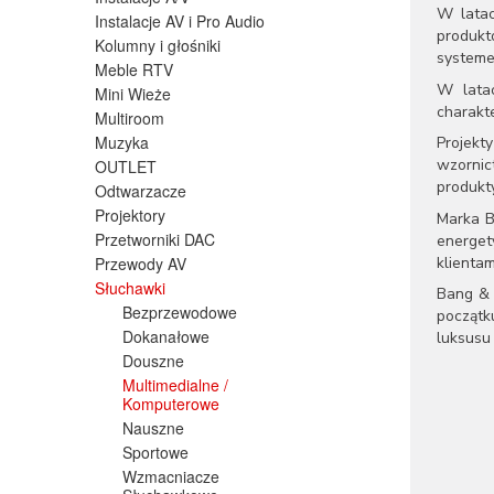
W latac
Instalacje AV i Pro Audio
produkt
Kolumny i głośniki
systeme
Meble RTV
W latac
Mini Wieże
charakte
Multiroom
Muzyka
Projekt
wzornic
OUTLET
produkty
Odtwarzacze
Projektory
Marka B
Przetworniki DAC
energet
klientam
Przewody AV
Słuchawki
Bang & 
Bezprzewodowe
początk
Dokanałowe
luksusu 
Douszne
Multimedialne /
Komputerowe
Nauszne
Sportowe
Wzmacniacze