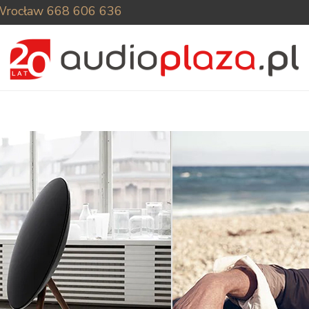
Wrocław
668 606 636