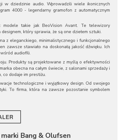
i w dziedzinie audio. Wprowadzili wiele ikonicznych
Beogram 4000 - legendarny gramofon z automatycznym
 modele takie jak BeoVision Avant. Te telewizory
 designem, który sprawia, że są one dziełem sztuki.
na z eleganckiego, minimalistycznego i funkcjonalnego
en zawsze stawiało na doskonałą jakość dźwięku. Ich
wśród audiofili.
ju. Produkty są projektowane z myślą o efektywności
 marka obecna na całym świecie, z salonami sprzedaży i
 co dodaje im prestiżu.
nowacje technologiczne i wyjątkowy design. Od swojego
tyki. To firma, która na zawsze pozostanie symbolem
ALER
marki Bang & Olufsen