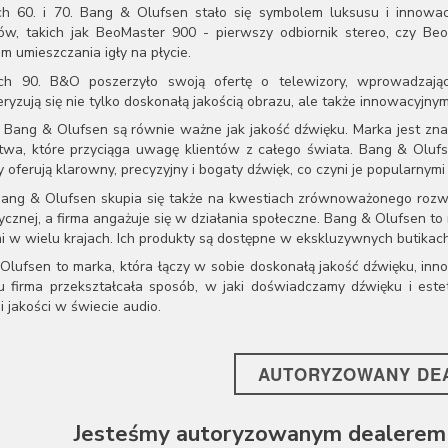
h 60. i 70. Bang & Olufsen stało się symbolem luksusu i innowacj
ów, takich jak BeoMaster 900 - pierwszy odbiornik stereo, czy 
m umieszczania igły na płycie.
h 90. B&O poszerzyło swoją ofertę o telewizory, wprowadzając
ryzują się nie tylko doskonałą jakością obrazu, ale także innowacyjnym
y Bang & Olufsen są równie ważne jak jakość dźwięku. Marka jest zna
twa, które przyciąga uwagę klientów z całego świata. Bang & Olufs
 oferują klarowny, precyzyjny i bogaty dźwięk, co czyni je popularnymi 
ang & Olufsen skupia się także na kwestiach zrównoważonego rozwo
ycznej, a firma angażuje się w działania społeczne. Bang & Olufsen to
i w wielu krajach. Ich produkty są dostępne w ekskluzywnych butikach,
Olufsen to marka, która łączy w sobie doskonałą jakość dźwięku, in
u firma przekształcała sposób, w jaki doświadczamy dźwięku i este
i jakości w świecie audio.
AUTORYZOWANY DE
Jesteśmy autoryzowanym dealerem 