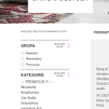
WYCZYŚĆ WSZYSTKIE WYBRANE FILTRY
PRODUK
WYCZYŚĆ
GRUPA
FILTR
Nowości
Bestsellery
Promocja
Bang & 
designu
WYCZYŚĆ
KATEGORIE
FILTR
dźwięku
--- PROMOCJE !!! ---
Svend Ol
Akcesoria
audio.
Amplitunery
W 1927 
Car Audio
który b
Gramofony
firmy.
Instalacje A/V