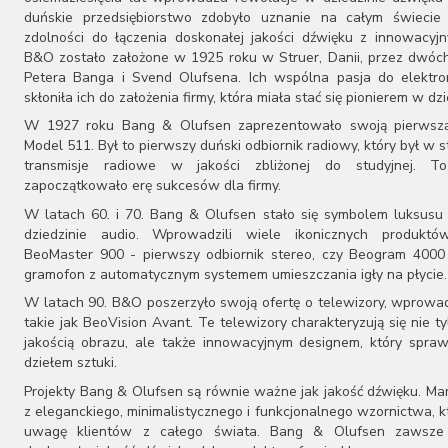
duńskie przedsiębiorstwo zdobyło uznanie na całym świecie 
zdolności do łączenia doskonałej jakości dźwięku z innowacyj
B&O zostało założone w 1925 roku w Struer, Danii, przez dwóch
Petera Banga i Svend Olufsena. Ich wspólna pasja do elektron
skłoniła ich do założenia firmy, która miała stać się pionierem w dzi
W 1927 roku Bang & Olufsen zaprezentowało swoją pierwszą
Model 511. Był to pierwszy duński odbiornik radiowy, który był w s
transmisje radiowe w jakości zbliżonej do studyjnej. T
zapoczątkowało erę sukcesów dla firmy.
W latach 60. i 70. Bang & Olufsen stało się symbolem luksusu 
dziedzinie audio. Wprowadzili wiele ikonicznych produktów
BeoMaster 900 - pierwszy odbiornik stereo, czy Beogram 4000
gramofon z automatycznym systemem umieszczania igły na płycie.
W latach 90. B&O poszerzyło swoją ofertę o telewizory, wprowa
takie jak BeoVision Avant. Te telewizory charakteryzują się nie t
jakością obrazu, ale także innowacyjnym designem, który spraw
dziełem sztuki.
Projekty Bang & Olufsen są równie ważne jak jakość dźwięku. Ma
z eleganckiego, minimalistycznego i funkcjonalnego wzornictwa, k
uwagę klientów z całego świata. Bang & Olufsen zawsze