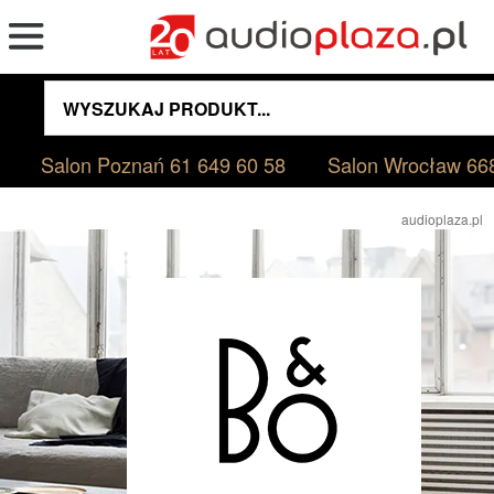
Salon Poznań
61 649 60 58
Salon Wrocław
66
audioplaza.pl