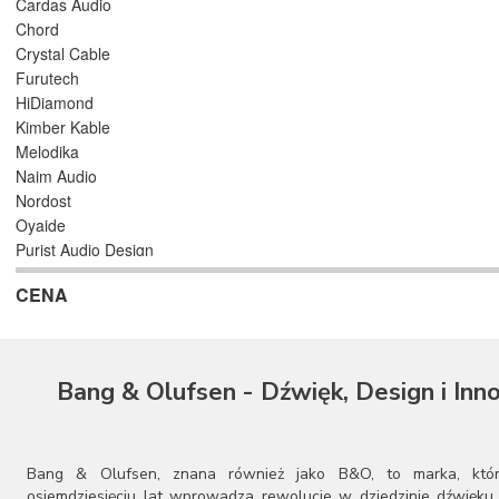
Cardas Audio
Chord
Crystal Cable
Furutech
HiDiamond
Kimber Kable
Melodika
Naim Audio
Nordost
Oyaide
Purist Audio Design
QED
CENA
Siltech
Straight Wire
Synergistic Research
Taga
Bang & Olufsen - Dźwięk, Design i Inn
Tara Labs
Van den Hul
Wilson
Wireworld
Bang & Olufsen, znana również jako B&O, to marka, któ
osiemdziesięciu lat wprowadza rewolucje w dziedzinie dźwięku 