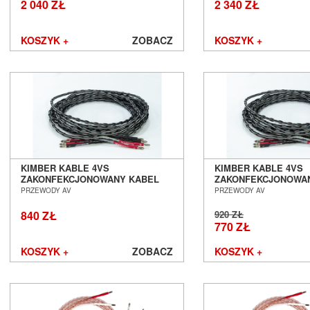
2 040 ZŁ
2 340 ZŁ
KOSZYK +
ZOBACZ
KOSZYK +
KIMBER KABLE 4VS
KIMBER KABLE 4VS
ZAKONFEKCJONOWANY KABEL
ZAKONFEKCJONOWA
GŁOŚNIKOWY 2 X 1,5M SALON
GŁOŚNIKOWY 2 X 2,
PRZEWODY AV
PRZEWODY AV
POZNAŃ WROCŁAW
POZNAŃ WROCŁAW
840 ZŁ
920 ZŁ
770 ZŁ
KOSZYK +
ZOBACZ
KOSZYK +