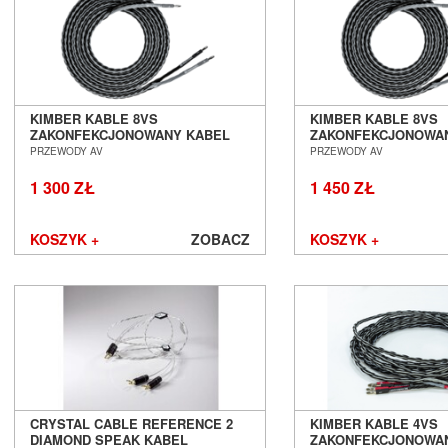
KIMBER KABLE 8VS
KIMBER KABLE 8VS
ZAKONFEKCJONOWANY KABEL
ZAKONFEKCJONOWA
GŁOŚNIKOWY 2 X 2,5M SALON
GŁOŚNIKOWY 2 X 3,
PRZEWODY AV
PRZEWODY AV
POZNAŃ WROCŁAW
POZNAŃ WROCŁAW
1 300 ZŁ
1 450 ZŁ
KOSZYK +
ZOBACZ
KOSZYK +
CRYSTAL CABLE REFERENCE 2
KIMBER KABLE 4VS
DIAMOND SPEAK KABEL
ZAKONFEKCJONOWA