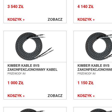
POZNAŃ WROCŁAW
POZNAŃ WROCŁAW
3 540 ZŁ
4 140 ZŁ
KOSZYK +
ZOBACZ
KOSZYK +
KIMBER KABLE 8VS
KIMBER KABLE 8VS
ZAKONFEKCJONOWANY KABEL
ZAKONFEKCJONOWA
GŁOŚNIKOWY 2 X 1,5M SALON
GŁOŚNIKOWY 2 X 2,
PRZEWODY AV
PRZEWODY AV
POZNAŃ WROCŁAW
POZNAŃ WROCŁAW
1 000 ZŁ
1 150 ZŁ
KOSZYK +
ZOBACZ
KOSZYK +