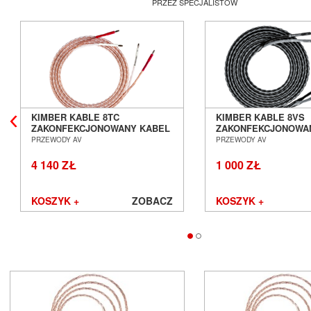
PRZEZ SPECJALISTÓW
KIMBER KABLE 8TC
KIMBER KABLE 8VS
ZAKONFEKCJONOWANY KABEL
ZAKONFEKCJONOWA
GŁOŚNIKOWY 2 X 3,0M SALON
GŁOŚNIKOWY 2 X 1,
PRZEWODY AV
PRZEWODY AV
POZNAŃ WROCŁAW
POZNAŃ WROCŁAW
4 140 ZŁ
1 000 ZŁ
KOSZYK +
ZOBACZ
KOSZYK +