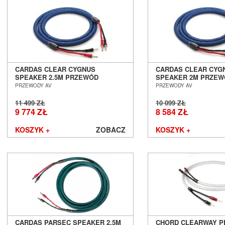
CARDAS CLEAR CYGNUS
CARDAS CLEAR CYG
SPEAKER 2.5M PRZEWÓD
SPEAKER 2M PRZEW
GŁOŚNIKOWY SALON POZNAŃ
GŁOŚNIKOWY SALON
PRZEWODY AV
PRZEWODY AV
WROCŁAW
WROCŁAW
11 499 ZŁ
10 099 ZŁ
9 774 ZŁ
8 584 ZŁ
KOSZYK +
ZOBACZ
KOSZYK +
CARDAS PARSEC SPEAKER 2.5M
CHORD CLEARWAY 