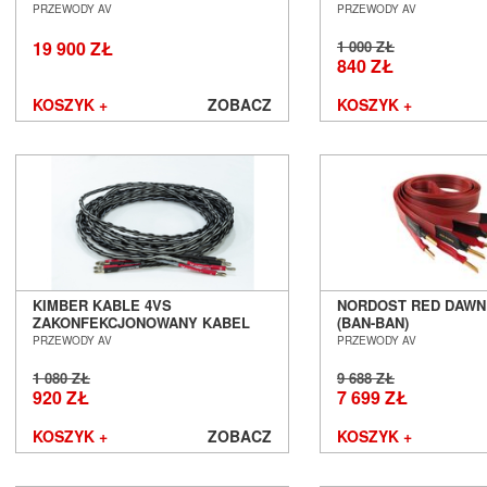
GŁOŚNIKOWY BAN 2,0M SALON
GŁOŚNIKOWY 2 X 2,
PRZEWODY AV
PRZEWODY AV
POZNAŃ WROCŁAW
POZNAŃ WROCŁAW
19 900 ZŁ
1 000 ZŁ
840 ZŁ
KOSZYK +
ZOBACZ
KOSZYK +
KIMBER KABLE 4VS
NORDOST RED DAWN
ZAKONFEKCJONOWANY KABEL
(BAN-BAN)
GŁOŚNIKOWY 2 X 3,0M SALON
ZAKONFEKCJONOWA
PRZEWODY AV
PRZEWODY AV
POZNAŃ WROCŁAW
PRZEWÓD GŁOŚNIKOW
SALON POZNAŃ WR
1 080 ZŁ
9 688 ZŁ
920 ZŁ
7 699 ZŁ
KOSZYK +
ZOBACZ
KOSZYK +