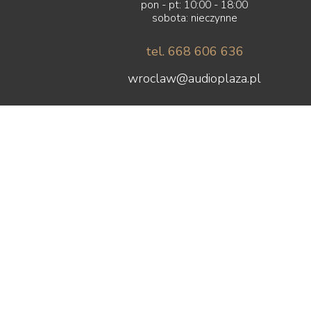
pon - pt: 10:00 - 18:00
sobota: nieczynne
tel. 668 606 636
wroclaw@audioplaza.pl