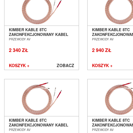
KIMBER KABLE 8TC
KIMBER KABLE 8TC
ZAKONFEKCJONOWANY KABEL
ZAKONFEKCJONOWA
GŁOŚNIKOWY 2 X 1,5M SALON
GŁOŚNIKOWY 2 X 2,
PRZEWODY AV
PRZEWODY AV
POZNAŃ WROCŁAW
POZNAŃ WROCŁAW
2 340 ZŁ
2 940 ZŁ
KOSZYK +
ZOBACZ
KOSZYK +
KIMBER KABLE 8TC
KIMBER KABLE 8TC
ZAKONFEKCJONOWANY KABEL
ZAKONFEKCJONOWA
GŁOŚNIKOWY 2 X 2,5M SALON
GŁOŚNIKOWY 2 X 3,
PRZEWODY AV
PRZEWODY AV