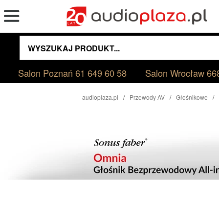
Salon Poznań
61 649 60 58
Salon Wrocław
66
audioplaza.pl
Przewody AV
Głośnikowe