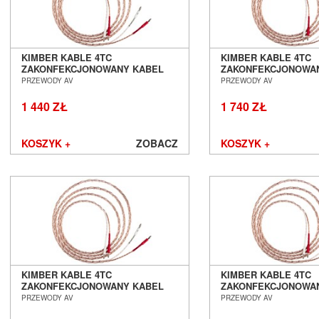
KIMBER KABLE 4TC
KIMBER KABLE 4TC
ZAKONFEKCJONOWANY KABEL
ZAKONFEKCJONOWA
GŁOŚNIKOWY 2 X 1,5M SALON
GŁOŚNIKOWY 2 X 2,
PRZEWODY AV
PRZEWODY AV
POZNAŃ WROCŁAW
POZNAŃ WROCŁAW
1 440 ZŁ
1 740 ZŁ
KOSZYK +
ZOBACZ
KOSZYK +
KIMBER KABLE 4TC
KIMBER KABLE 4TC
ZAKONFEKCJONOWANY KABEL
ZAKONFEKCJONOWA
GŁOŚNIKOWY 2 X 2,5M SALON
GŁOŚNIKOWY 2 X 3,
PRZEWODY AV
PRZEWODY AV
POZNAŃ WROCŁAW
POZNAŃ WROCŁAW