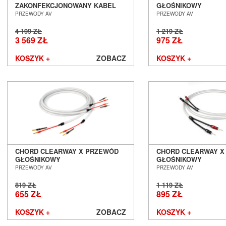
ZAKONFEKCJONOWANY KABEL
GŁOŚNIKOWY
GŁOŚNIKOWY SALON POZNAŃ
ZAKONFEKCJONOWAN
PRZEWODY AV
PRZEWODY AV
WROCŁAW
CHORDOHMIC 2 X 2,
POZNAŃ WROCŁAW
4 199 ZŁ
1 219 ZŁ
3 569 ZŁ
975 ZŁ
KOSZYK +
ZOBACZ
KOSZYK +
CHORD CLEARWAY X PRZEWÓD
CHORD CLEARWAY X
GŁOŚNIKOWY
GŁOŚNIKOWY
ZAKONFEKCJONOWANY 2 X 2,5M
ZAKONFEKCJONOWAN
PRZEWODY AV
PRZEWODY AV
SALON POZNAŃ WROCŁAW
CHORDOHMIC 2 X 2,
POZNAŃ WROCŁAW
819 ZŁ
1 119 ZŁ
655 ZŁ
895 ZŁ
KOSZYK +
ZOBACZ
KOSZYK +