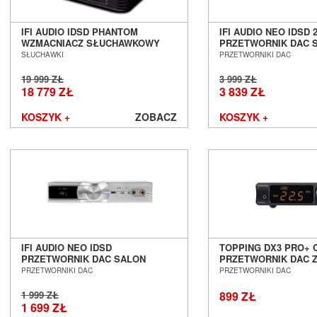
IFI AUDIO IDSD PHANTOM
IFI AUDIO NEO IDSD 
WZMACNIACZ SŁUCHAWKOWY
PRZETWORNIK DAC 
SALON POZNAŃ WROCŁAW
POZNAŃ WROCŁAW
SŁUCHAWKI
PRZETWORNIKI DAC
19 999 ZŁ
3 999 ZŁ
18 779 ZŁ
3 839 ZŁ
KOSZYK +
ZOBACZ
KOSZYK +
IFI AUDIO NEO IDSD
TOPPING DX3 PRO+ 
PRZETWORNIK DAC SALON
PRZETWORNIK DAC 
POZNAŃ WROCŁAW
WZMACNIACZEM
PRZETWORNIKI DAC
PRZETWORNIKI DAC
SŁUCHAWKOWYM SA
POZNAŃ WROCŁAW
1 999 ZŁ
899 ZŁ
1 699 ZŁ