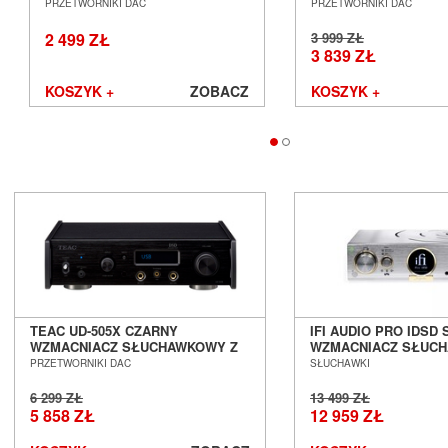
ZBALANSOWANY SALON
POZNAŃ WROCŁAW
PRZETWORNIKI DAC
PRZETWORNIKI DAC
POZNAŃ WROCŁAW
2 499 ZŁ
3 999 ZŁ
3 839 ZŁ
KOSZYK +
ZOBACZ
KOSZYK +
TEAC UD-505X CZARNY
IFI AUDIO PRO IDSD 
WZMACNIACZ SŁUCHAWKOWY Z
WZMACNIACZ SŁUC
DAC SALON POZNAŃ WROCŁAW
SALON POZNAŃ WR
PRZETWORNIKI DAC
SŁUCHAWKI
6 299 ZŁ
13 499 ZŁ
5 858 ZŁ
12 959 ZŁ