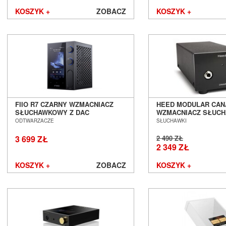
KOSZYK +
ZOBACZ
KOSZYK +
FIIO R7 CZARNY WZMACNIACZ
HEED MODULAR CANA
SŁUCHAWKOWY Z DAC
WZMACNIACZ SŁUC
BLUETOOTH SALON POZNAŃ
SALON POZNAŃ WR
ODTWARZACZE
SŁUCHAWKI
WROCŁAW
3 699 ZŁ
2 490 ZŁ
2 349 ZŁ
KOSZYK +
ZOBACZ
KOSZYK +