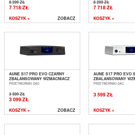
8 299 ZŁ
8 299 ZŁ
7 718 ZŁ
7 718 ZŁ
KOSZYK +
ZOBACZ
KOSZYK +
AUNE S17 PRO EVO CZARNY
AUNE S17 PRO EVO 
ZBALANSOWANY WZMACNIACZ
ZBALANSOWANY WZ
SŁUCHAWKOWY KLASY A SALON
SŁUCHAWKOWY KLAS
PRZETWORNIKI DAC
PRZETWORNIKI DAC
POZNAŃ WROCŁAW
POZNAŃ WROCŁAW
3 599 ZŁ
3 599 ZŁ
3 099 ZŁ
KOSZYK +
ZOBACZ
KOSZYK +