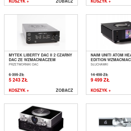
KOSZYK +
ZOBACZ
KOSZYK +
MYTEK LIBERTY DAC II 2 CZARNY
NAIM UNITI ATOM H
DAC ZE WZMACNIACZEM
EDITION WZMACNIAC
SŁUCHAWKOWYM SALON
SŁUCHAWKOWY SAL
PRZETWORNIKI DAC
SŁUCHAWKI
POZNAŃ WROCŁAW
WROCŁAW
6 395 ZŁ
14 498 ZŁ
5 243 ZŁ
9 499 ZŁ
KOSZYK +
ZOBACZ
KOSZYK +