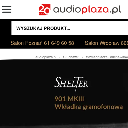
Salon Poznań
61 649 60 58
Salon Wrocław
66
audioplaza.pl
Słuchawki
Wzmacniacze Słuchawko