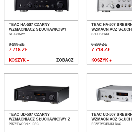
TEAC HA-507 CZARNY
TEAC HA-507 SREBR
WZMACNIACZ SŁUCHAWKOWY
WZMACNIACZ SŁUC
SALON POZNAŃ WROCŁAW
SALON POZNAŃ WR
SŁUCHAWKI
SŁUCHAWKI
8 299 ZŁ
8 299 ZŁ
7 718 ZŁ
7 718 ZŁ
KOSZYK +
ZOBACZ
KOSZYK +
TEAC UD-507 CZARNY
TEAC UD-507 SREBR
WZMACNIACZ SŁUCHAWKOWY Z
WZMACNIACZ SŁUC
DAC SALON POZNAŃ WROCŁAW
DAC SALON POZNAŃ
PRZETWORNIKI DAC
PRZETWORNIKI DAC