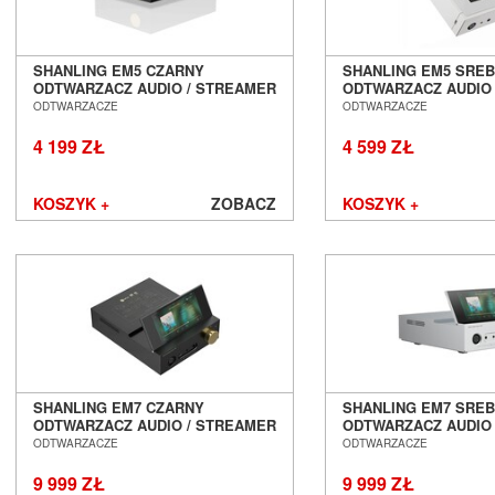
SHANLING EM5 CZARNY
SHANLING EM5 SRE
ODTWARZACZ AUDIO / STREAMER
ODTWARZACZ AUDIO
/ DAC / AMP SŁUCHAWKOWY
/ DAC / AMP SŁUCH
ODTWARZACZE
ODTWARZACZE
SALON POZNAŃ WROCŁAW
SALON POZNAŃ WR
4 199 ZŁ
4 599 ZŁ
KOSZYK +
ZOBACZ
KOSZYK +
SHANLING EM7 CZARNY
SHANLING EM7 SRE
ODTWARZACZ AUDIO / STREAMER
ODTWARZACZ AUDIO
/ DAC / AMP SŁUCHAWKOWY
/ DAC / AMP SŁUCH
ODTWARZACZE
ODTWARZACZE
SALON POZNAŃ WROCŁAW
SALON POZNAŃ WR
9 999 ZŁ
9 999 ZŁ