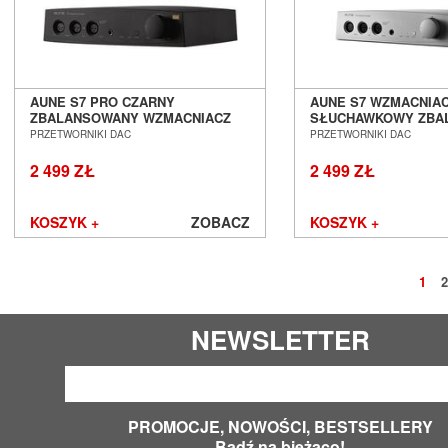
AUNE S7 PRO CZARNY
AUNE S7 WZMACNIA
ZBALANSOWANY WZMACNIACZ
SŁUCHAWKOWY ZBA
SŁUCHAWKOWY SALON POZNAŃ
SALON POZNAŃ WR
PRZETWORNIKI DAC
PRZETWORNIKI DAC
WROCŁAW
2 499 ZŁ
2 499 ZŁ
KOSZYK +
ZOBACZ
KOSZYK +
1
2
NEWSLETTER
PROMOCJE, NOWOŚCI, BESTSELLERY
Bądź na bieżąco!