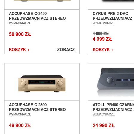
ACCUPHASE C-2450
CYRUS PRE 2 DAC
PRZEDWZMACNIACZ STEREO
PRZEDWZMACNIACZ
SALON POZNAŃ WROCŁAW
STEREOFONICZNY Z
WZMACNIACZE
WZMACNIACZE
PRZETWORNIKIEM
CYFROWO/ANALOGO
58 900 ZŁ
4 999 ZŁ
POZNAŃ WROCŁAW
4 099 ZŁ
KOSZYK +
ZOBACZ
KOSZYK +
ACCUPHASE C-2300
ATOLL PR400 CZARN
PRZEDWZMACNIACZ STEREO
PRZEDWZMACNIACZ
SALON POZNAŃ WROCŁAW
SALON POZNAŃ WR
WZMACNIACZE
WZMACNIACZE
49 900 ZŁ
24 990 ZŁ