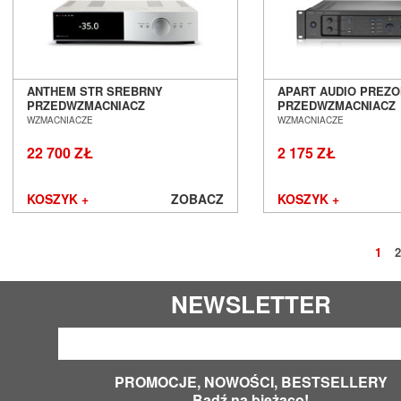
ANTHEM STR SREBRNY
APART AUDIO PREZO
PRZEDWZMACNIACZ
PRZEDWZMACNIACZ
STEREOFONICZNY SALON
STEREOFONICZNY S
WZMACNIACZE
WZMACNIACZE
POZNAŃ WROCŁAW
POZNAŃ WROCŁAW
22 700 ZŁ
2 175 ZŁ
KOSZYK +
ZOBACZ
KOSZYK +
1
2
NEWSLETTER
PROMOCJE, NOWOŚCI, BESTSELLERY
Bądź na bieżąco!