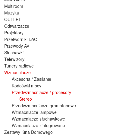
Multiroom
Muzyka
OUTLET
Odtwarzacze
Projektory
Przetworniki DAC
Przewody AV
Słuchawki
Telewizory
Tunery radiowe
Wzmacniacze
Akcesoria / Zasilanie
Końcówki mocy
Przedwzmacniacze / procesory
Stereo
Przedwzmacniacze gramofonowe
Wzmacniacze lampowe
Wzmacniacze słuchawkowe
Wzmacniacze zintegrowane
Zestawy Kina Domowego