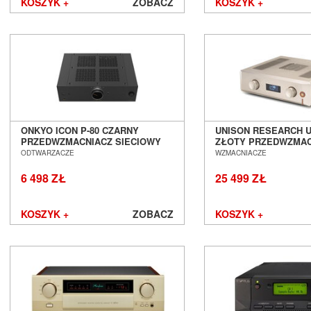
KOSZYK +
ZOBACZ
KOSZYK +
ONKYO ICON P-80 CZARNY
UNISON RESEARCH U
PRZEDWZMACNIACZ SIECIOWY
ZŁOTY PRZEDWZMAC
SALON POZNAŃ WROCŁAW ---
STEREO SALON POZ
ODTWARZACZE
WZMACNIACZE
DOSTĘPNY OD RĘKI ---
WROCŁAW
6 498 ZŁ
25 499 ZŁ
KOSZYK +
ZOBACZ
KOSZYK +