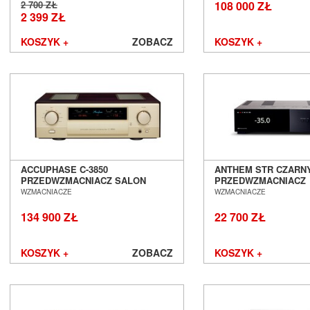
2 700 ZŁ
108 000 ZŁ
2 399 ZŁ
KOSZYK +
ZOBACZ
KOSZYK +
ACCUPHASE C-3850
ANTHEM STR CZARN
PRZEDWZMACNIACZ SALON
PRZEDWZMACNIACZ
POZNAŃ WROCŁAW
STEREOFONICZNY S
WZMACNIACZE
WZMACNIACZE
POZNAŃ WROCŁAW
134 900 ZŁ
22 700 ZŁ
KOSZYK +
ZOBACZ
KOSZYK +