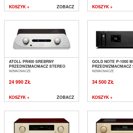
KOSZYK +
ZOBACZ
KOSZYK +
ATOLL PR400 SREBRNY
GOLD NOTE P-1000 M
PRZEDWZMACNIACZ STEREO
PRZEDWZMACNIACZ 
SALON POZNAŃ WROCŁAW
POZNAŃ WROCŁAW
WZMACNIACZE
WZMACNIACZE
24 990 ZŁ
34 500 ZŁ
KOSZYK +
ZOBACZ
KOSZYK +