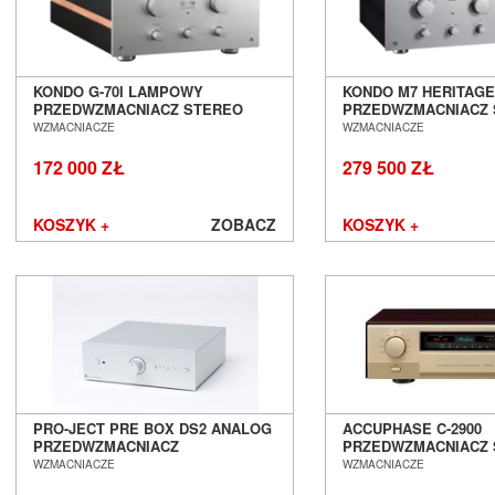
KONDO G-70I LAMPOWY
KONDO M7 HERITAG
PRZEDWZMACNIACZ STEREO
PRZEDWZMACNIACZ
SALON POZNAŃ WROCŁAW
SALON POZNAŃ WR
WZMACNIACZE
WZMACNIACZE
172 000 ZŁ
279 500 ZŁ
KOSZYK +
ZOBACZ
KOSZYK +
PRO-JECT PRE BOX DS2 ANALOG
ACCUPHASE C-2900
PRZEDWZMACNIACZ
PRZEDWZMACNIACZ
STEREOFONICZNY SALON
SALON POZNAŃ WR
WZMACNIACZE
WZMACNIACZE
POZNAŃ WROCŁAW