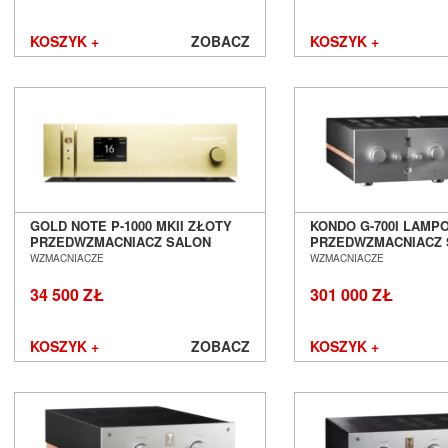
KOSZYK +
ZOBACZ
KOSZYK +
GOLD NOTE P-1000 MKII ZŁOTY
KONDO G-700I LAMP
PRZEDWZMACNIACZ SALON
PRZEDWZMACNIACZ
POZNAŃ WROCŁAW
SALON POZNAŃ WR
WZMACNIACZE
WZMACNIACZE
34 500 ZŁ
301 000 ZŁ
KOSZYK +
ZOBACZ
KOSZYK +