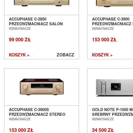
ACCUPHASE C-2850
ACCUPHASE C-3900
PRZEDWZMACNIACZ SALON
PRZEDWZMACNIACZ
POZNAŃ WROCŁAW
SALON POZNAŃ WR
WZMACNIACZE
WZMACNIACZE
99 000 ZŁ
153 000 ZŁ
KOSZYK +
ZOBACZ
KOSZYK +
ACCUPHASE C-3900S
GOLD NOTE P-1000 M
PRZEDWZMACNIACZ STEREO
SREBRNY PRZEDWZ
SALON POZNAŃ WROCŁAW
SALON POZNAŃ WR
WZMACNIACZE
WZMACNIACZE
153 000 ZŁ
34 500 ZŁ