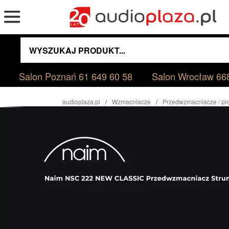
Salon Poznań
61 649 60 58
Salon Wrocław
66
audioplaza.pl
Wzmacniacze
Przedwzmacniacze / pr