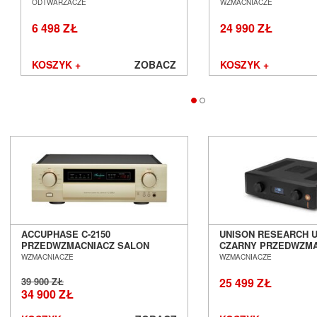
SALON POZNAŃ WROCŁAW ---
SALON POZNAŃ WR
ODTWARZACZE
WZMACNIACZE
DOSTĘPNY OD RĘKI ---
6 498 ZŁ
24 990 ZŁ
KOSZYK +
ZOBACZ
KOSZYK +
ACCUPHASE C-2150
UNISON RESEARCH U
PRZEDWZMACNIACZ SALON
CZARNY PRZEDWZMA
POZNAŃ WROCŁAW --- EX DEMO --
STEREO SALON POZ
WZMACNIACZE
WZMACNIACZE
- AUTORYZOWANY DEALER
WROCŁAW
ACCUPHASE ---
39 900 ZŁ
25 499 ZŁ
34 900 ZŁ