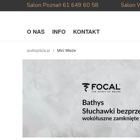
Salon Poznań
61 649 60 58
Salon 
O NAS
INFO
KONTAKT
audioplaza.pl
Mini Wieże