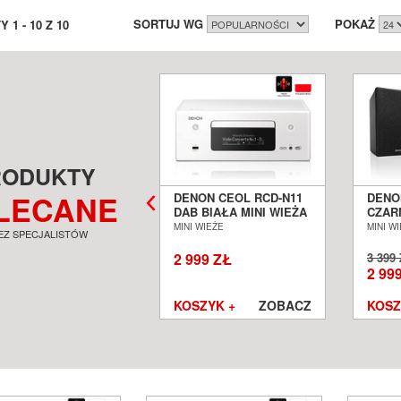
SORTUJ WG
POKAŻ
TY
1
-
10
Z
10
RODUKTY
LECANE
NON D-M41 MINI
DENON CEOL RCD-N11
DENO
EŻA SALON POZNAŃ
DAB BIAŁA MINI WIEŻA
CZARN
OCŁAW
SALON AUDIO POZNAŃ
GŁOŚ
I WIEŻE
MINI WIEŻE
MINI W
EZ SPECJALISTÓW
WROCŁAW
AUDI
WRO
99 ZŁ
2 999 ZŁ
3 399
599 ZŁ
2 99
SZYK +
ZOBACZ
KOSZYK +
ZOBACZ
KOSZ