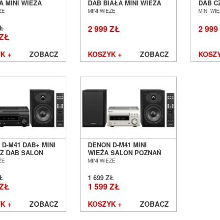
A MINI WIEŻA
DAB BIAŁA MINI WIEŻA
DAB C
O SALON POZNAŃ
SALON AUDIO POZNAŃ
SALON
ŻE
MINI WIEŻE
MINI WI
ŁAW
WROCŁAW
WROC
ZŁ
2 999 ZŁ
2 999
 ZŁ
K +
ZOBACZ
KOSZYK +
ZOBACZ
KOSZY
D-M41 DAB+ MINI
DENON D-M41 MINI
 Z DAB SALON
WIEŻA SALON POZNAŃ
Ń WROCŁAW
WROCŁAW
ŻE
MINI WIEŻE
ZŁ
1 699 ZŁ
 ZŁ
1 599 ZŁ
K +
ZOBACZ
KOSZYK +
ZOBACZ