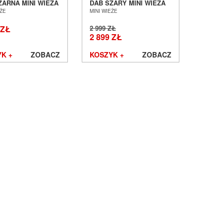
ZARNA MINI WIEŻA
DAB SZARY MINI WIEŻA
 AUDIO POZNAŃ
SALON AUDIO POZNAŃ
EŻE
MINI WIEŻE
ŁAW
WROCŁAW --- DOSTĘPNE
OD RĘKI ---
 ZŁ
2 999 ZŁ
2 899 ZŁ
K +
ZOBACZ
KOSZYK +
ZOBACZ