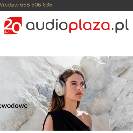
Wrocław
668 606 636