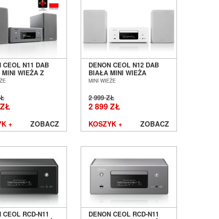
 CEOL N11 DAB
DENON CEOL N12 DAB
 MINI WIEŻA Z
BIAŁA MINI WIEŻA
IKAMI SALON
STEREO SALON POZNAŃ
EŻE
MINI WIEŻE
 POZNAŃ
WROCŁAW
ŁAW
ZŁ
2 999 ZŁ
 ZŁ
2 899 ZŁ
K +
ZOBACZ
KOSZYK +
ZOBACZ
 CEOL RCD-N11
DENON CEOL RCD-N11