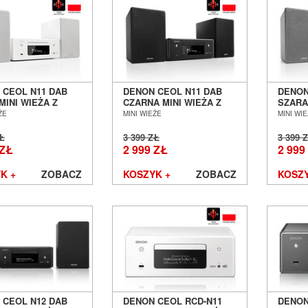
 CEOL N11 DAB
DENON CEOL N11 DAB
DENON
MINI WIEŻA Z
CZARNA MINI WIEŻA Z
SZARA
IKAMI SALON
GŁOŚNIKAMI SALON
GŁOŚN
ŻE
MINI WIEŻE
MINI WI
 POZNAŃ
AUDIO POZNAŃ
AUDIO
ŁAW
WROCŁAW
WROC
ZŁ
3 399 ZŁ
3 399 
 ZŁ
2 999 ZŁ
2 999
K +
ZOBACZ
KOSZYK +
ZOBACZ
KOSZY
 CEOL N12 DAB
DENON CEOL RCD-N11
DENON