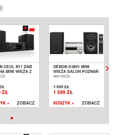
N CEOL N11 DAB
DENON D-M41 MINI
DENON 
A MINI WIEŻA Z
WIEŻA SALON POZNAŃ
DAB BIA
NIKAMI SALON
WROCŁAW
SALON 
IEŻE
MINI WIEŻE
MINI WIEŻ
O POZNAŃ
WROCŁ
CŁAW
 ZŁ
1 699 ZŁ
2 999 
9 ZŁ
1 599 ZŁ
YK +
ZOBACZ
KOSZYK +
ZOBACZ
KOSZYK