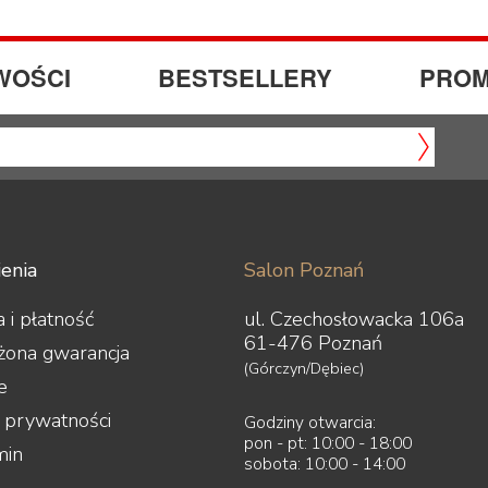
WOŚCI
BESTSELLERY
PROM
enia
Salon Poznań
 i płatność
ul. Czechosłowacka 106a
61-476 Poznań
żona gwarancja
(Górczyn/Dębiec)
e
a prywatności
Godziny otwarcia:
pon - pt: 10:00 - 18:00
min
sobota: 10:00 - 14:00