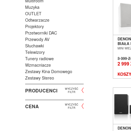
Multiroom
Muzyka
OUTLET
Odtwarzacze
Projektory
Przetworniki DAC
DENON
Przewody AV
BIAŁA 
Słuchawki
GŁOŚN
MINI WIE
Telewizory
AUDIO
WROC
Tunery radiowe
3 399 
2 999
Wzmacniacze
Zestawy Kina Domowego
KOSZY
Zestawy Stereo
WYCZYŚĆ
PRODUCENCI
FILTR
WYCZYŚĆ
CENA
FILTR
DENON