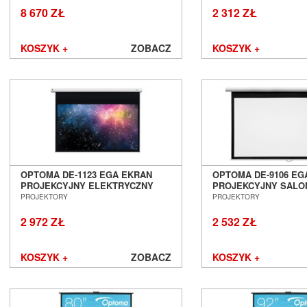
8 670 ZŁ
2 312 ZŁ
KOSZYK +
ZOBACZ
KOSZYK +
OPTOMA DE-1123 EGA EKRAN
OPTOMA DE-9106 EG
PROJEKCYJNY ELEKTRYCZNY
PROJEKCYJNY SALO
123' SALON POZNAŃ WROCŁAW
WROCŁAW
PROJEKTORY
PROJEKTORY
2 972 ZŁ
2 532 ZŁ
KOSZYK +
ZOBACZ
KOSZYK +