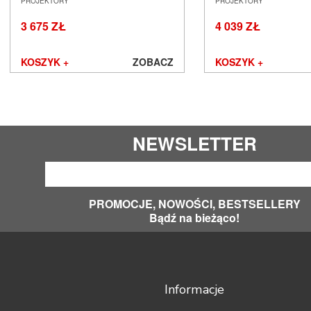
220X124CM (16:9) EKRAN
240X135CM (16:9) EK
PROJEKTORY
PROJEKTORY
PROJEKCYJNY ELEKTRYCZNY
PROJEKCYJNY ELEK
SALON POZNAŃ WROCŁAW
SALON POZNAŃ WR
3 675 ZŁ
4 039 ZŁ
KOSZYK +
ZOBACZ
KOSZYK +
NEWSLETTER
PROMOCJE, NOWOŚCI, BESTSELLERY
Bądź na bieżąco!
Informacje