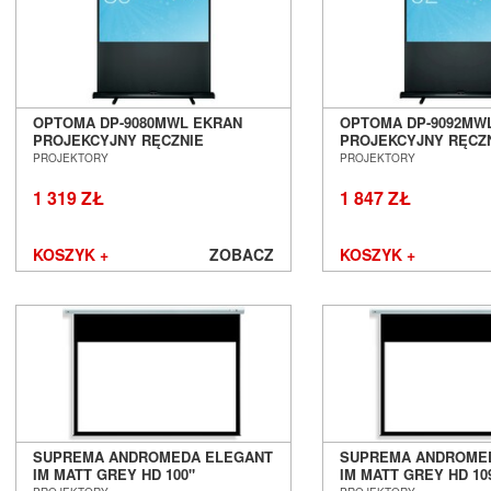
OPTOMA DP-9080MWL EKRAN
OPTOMA DP-9092MW
PROJEKCYJNY RĘCZNIE
PROJEKCYJNY RĘCZ
PODNOSZONY SALON POZNAŃ
PODNOSZONY SALO
PROJEKTORY
PROJEKTORY
WROCŁAW
WROCŁAW
1 319 ZŁ
1 847 ZŁ
KOSZYK +
ZOBACZ
KOSZYK +
SUPREMA ANDROMEDA ELEGANT
SUPREMA ANDROME
IM MATT GREY HD 100"
IM MATT GREY HD 10