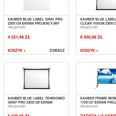
KAUBER BLUE LABEL GRAY PRO
KAUBER BLUE LABE
220X124 EKRAN PROJEKCYJNY
CLEAR VISION 230X1
ELEKTRYCZNY SALON POZNAŃ
SALON POZNAŃ WR
PROJEKTORY
PROJEKTORY
WROCŁAW
4 521,48 ZŁ
6 300,06 ZŁ
KOSZYK +
ZOBACZ
KOSZYK +
KAUBER BLUE LABEL TENSIONED
KAUBER FRAME MOB
GRAY PRO 230X129 EKRAN
170X127 EKRAN PRO
PROJEKCYJNY ELEKTRYCZNY
RAMOWY SALON PO
PROJEKTORY
PROJEKTORY
SALON POZNAŃ WROCŁAW
WROCŁAW
6 106,95 ZŁ
ZAPYTAJ O CEN