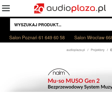
Salon Poznań
61 649 60 58
Salon Wrocław
66
audioplaza.pl
Projektory
E