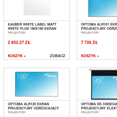
KAUBER WHITE LABEL MATT
OPTOMA ALR101 EK
WHITE PLUS 180X180 EKRAN
PROJEKCYJNY ODRZ
PROJEKCYJNY ELEKTRYCZNY
ŚWIATŁO SALON PO
PROJEKTORY
PROJEKTORY
SALON POZNAŃ WROCŁAW
WROCŁAW
2 852,37 ZŁ
7 726 ZŁ
KOSZYK +
ZOBACZ
KOSZYK +
OPTOMA ALR120 EKRAN
OPTOMA DE-1095EG
PROJEKCYJNY ODRZUCAJĄCY
PROJEKCYJNY ELEK
ŚWIATŁO SALON POZNAŃ
SALON POZNAŃ WR
PROJEKTORY
PROJEKTORY
WROCŁAW