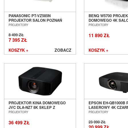
Jaki rodzaj projektora wybrać?
Projektor DLP (Digital Light Processing)
 – wykor
PANASONIC PT-VZ585N
BENQ W5700 PROJEK
mikroukłady DMD, które składają się z wielu mikroskopi
PROJEKTOR SALON POZNAŃ
DOMOWEGO 4K SAL
odbijających światło. Taki sprzęt wyróżnia wysoka ja
WROCŁAW
WROCŁAW
PROJEKTORY
PROJEKTORY
świetna jasność oraz dobre odwzorowanie kolorów. Tę 
można spotkać w projektorach multimedialnych, ki
8 499 ZŁ
11 890 ZŁ
7 395 ZŁ
profesjonalnych. Do działania wykorzystuje się tu światło.
tak zwany projektor lampowy.
KOSZYK +
ZOBACZ
KOSZYK +
Projektor LCD (Liquid Crystal Display)
 – technologia
obrazu za pomocą ciekłych kryształów. Projektory LCD of
rozdzielczość, dobre odwzorowanie barw i są dość ekono
sprzęt jest jednym z najpopularniejszych rodzajów. Proje
domowego najczęściej będzie właśnie wykorzystywał tech
Ten model również używa światła do działania. Jest to wi
lampowy.
Projektor LCoS (Liquid Crystal on Silicon)
 – połączeni
LCD oraz DLP. Sprzęt charakteryzuje się wysoką jakoś
PROJEKTOR KINA DOMOWEGO
doskonałymi barwami i świetną rozdzielczością.
EPSON EH-QB1000B
JVC DLA-NZ7 8K SKLEP Z
LASEROWY 4K CZAR
Projektor laserowy
 – wykorzystuje się tutaj wiązki 
PROJEKTORAMI
POZNAŃ WROCŁAW
PROJEKTORY
PROJEKTORY
generowania obrazu. Taki sprzęt wyróżnia się wysoką
głębokim kontrastem oraz szeroką gamą barw. Projektor l
36 499 ZŁ
23 990 ZŁ
wydajny, trwały, a także nie wymaga częstej konserwacji.
20 999 ZŁ