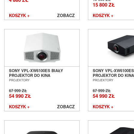
pomoże przy wyborze. Dzięki temu łatwiej dopasować sprzęt dla
15 800 ZŁ
zastosowania.
KOSZYK +
ZOBACZ
KOSZYK +
Na jakie parametry projektora zwracać uwagę?
Rozdzielczość 
– im jest ona wyższa, tym obraz będ
jakości. Projektor 4K to obecnie bardzo popularny wy
najlepsze parametry, jeśli chodzi o szczegółowość. Dostę
modele Full HD czy też HD.
Jasność 
– jest ona mierzona w lumenach. Im wyższa w
jaśniejszy obraz. Ma to znacznie szczególnie w o
pomieszczeniach.
Kontrast 
– wyższy kontrast oznacza lepsze oddanie de
SONY VPL-XW6100ES BIAŁY
SONY VPL-XW6100E
PROJEKTOR DO KINA
PROJEKTOR DO KINA
kolorów. Zwykle większa wartość wiąże się z pozytywny
DOMOWEGO 4K SALON POZNAŃ
DOMOWEGO 4K SAL
PROJEKTORY
PROJEKTORY
jakość obrazu.
WROCŁAW
WROCŁAW
Technologia wyświetlania
 – wyżej wymieniliśmy rodzaje 
67 999 ZŁ
67 999 ZŁ
Wybór konkretnego modelu zależy od preferencji i wymag
54 990 ZŁ
54 990 ZŁ
Żywotność 
– producenci często deklarują szacowan
sprzętu.
KOSZYK +
ZOBACZ
KOSZYK +
Źródło sygnału
 – warto upewnić się, jakie źródła ob
projektor. Najczęściej można korzystać z HDMI,
DisplayPort czy nawet Wi-Fi.
Funkcje dodatkowe
 – mogą to być wbudowane głośnik