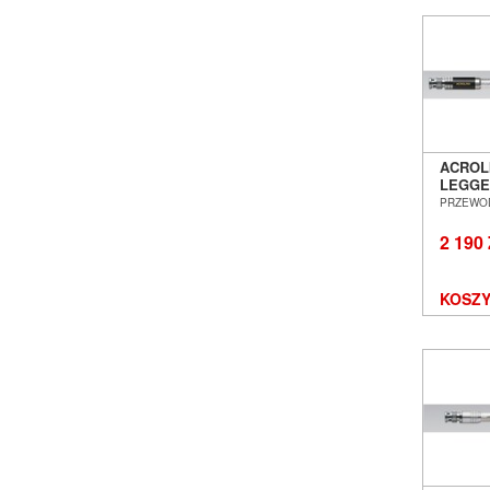
ACROLI
LEGGE
CYFRO
PRZEWO
POZNA
2 190
KOSZY