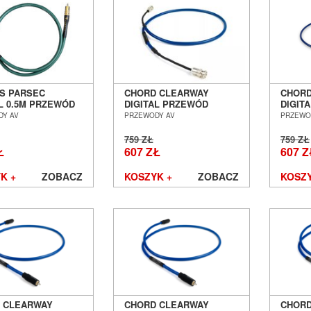
S PARSEC
CHORD CLEARWAY
CHORD
AL 0.5M PRZEWÓD
DIGITAL PRZEWÓD
DIGIT
JALNY SALON
KOAKSJALNY BNC - BNC
KOAKS
DY AV
PRZEWODY AV
PRZEWO
Ń WROCŁAW
1,0M SALON POZNAŃ
1,0M 
WROCŁAW
WROC
759 ZŁ
759 ZŁ
Ł
607 ZŁ
607 Z
K +
ZOBACZ
KOSZYK +
ZOBACZ
KOSZY
 CLEARWAY
CHORD CLEARWAY
CHORD