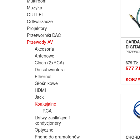
Multiroom
Muzyka
OUTLET
Odtwarzacze
Projektory
Przetworniki DAC
Przewody AV
CARDA
DIGIT
Akcesoria
KOAKS
PRZEWO
Antenowe
POZNA
Cinch (2xRCA)
679 ZŁ
577 Z
Do subwoofera
Ethernet
KOSZY
Głośnikowe
HDMI
Jack
Koaksjalne
RCA
Listwy zasilające i
kondycjonery
Optyczne
Phono do gramofonów
CHORD