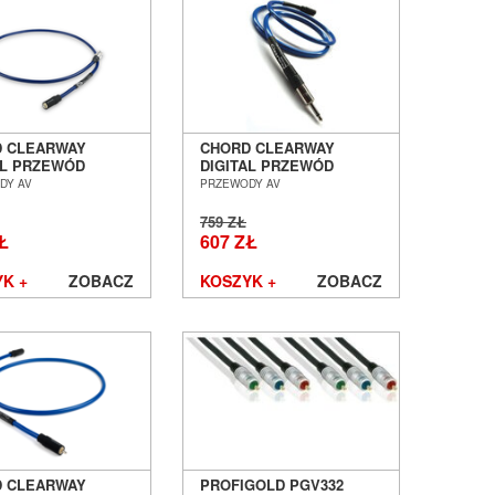
 CLEARWAY
CHORD CLEARWAY
AL PRZEWÓD
DIGITAL PRZEWÓD
JALNY BNC - RCA
KOAKSJALNY RCA - MINI
DY AV
PRZEWODY AV
SALON POZNAŃ
JACK 1,0M SALON
ŁAW
POZNAŃ WROCŁAW
759 ZŁ
Ł
607 ZŁ
K +
ZOBACZ
KOSZYK +
ZOBACZ
 CLEARWAY
PROFIGOLD PGV332