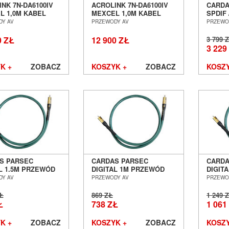
NK 7N-DA6100IV
ACROLINK 7N-DA6100IV
CARDA
L 1,0M KABEL
MEXCEL 1,0M KABEL
SPDIF 
WY BNC SALON
CYFROWY RCA SALON
PRZEW
DY AV
PRZEWODY AV
PRZEWO
Ń WROCŁAW
POZNAŃ WROCŁAW
SALON
WROC
0 ZŁ
12 900 ZŁ
3 799 
3 229
K +
ZOBACZ
KOSZYK +
ZOBACZ
KOSZY
S PARSEC
CARDAS PARSEC
CARDA
AL 1.5M PRZEWÓD
DIGITAL 1M PRZEWÓD
DIGIT
JALNY SALON
KOAKSJALNY SALON
KOAKS
DY AV
PRZEWODY AV
PRZEWO
Ń WROCŁAW
POZNAŃ WROCŁAW
POZN
ZŁ
869 ZŁ
1 249 
Ł
738 ZŁ
1 061
K +
ZOBACZ
KOSZYK +
ZOBACZ
KOSZY