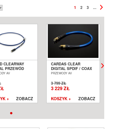
1
2
3
...
D CLEARWAY
CARDAS CLEAR
CARDAS
TAL PRZEWÓD
DIGITAL SPDIF / COAX
DIGITA
SJALNY BNC -
0,5M PRZEWÓD
KOAKSJ
ODY AV
PRZEWODY AV
PRZEWODY
1,0M SALON
KOAKSJALNY SALON
POZNAŃ
AŃ WROCŁAW
POZNAŃ WROCŁAW
Ł
3 799 ZŁ
1 249 ZŁ
ZŁ
3 229 ZŁ
1 061 
YK +
ZOBACZ
KOSZYK +
ZOBACZ
KOSZYK