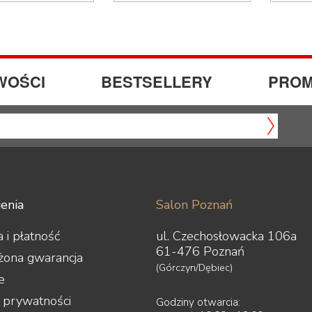
WOŚCI
BESTSELLERY
PROM
enia
Salon Poznań
 i płatność
ul. Czechosłowacka 106a
61-476 Poznań
żona gwarancja
(Górczyn/Dębiec)
e
a prywatności
Godziny otwarcia: