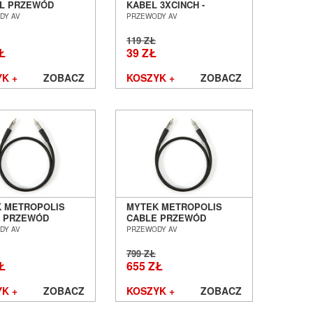
AL PRZEWÓD
KABEL 3XCINCH -
JALNY RCA - RCA
3XCINCH DŁ.1,5M
DY AV
PRZEWODY AV
SALON POZNAŃ
COMPONENT VIDEO
ŁAW
SALON POZNAŃ
119 ZŁ
WROCŁAW
Ł
39 ZŁ
K +
ZOBACZ
KOSZYK +
ZOBACZ
 METROPOLIS
MYTEK METROPOLIS
 PRZEWÓD
CABLE PRZEWÓD
JALNY RCA - RCA
KOAKSJALNY RCA - RCA
DY AV
PRZEWODY AV
SALON POZNAŃ
1M SALON POZNAŃ
ŁAW
WROCŁAW
799 ZŁ
Ł
655 ZŁ
K +
ZOBACZ
KOSZYK +
ZOBACZ