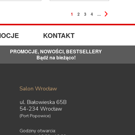
1
2
3
4
...
OCJE
KONTAKT
PROMOCJE, NOWOŚCI, BESTSELLERY
Bądź na bieżąco!
Salon Wrocław
ul. Białowieska 65B
54-234 Wrocław
(Port Popowice)
Godziny otwarcia: