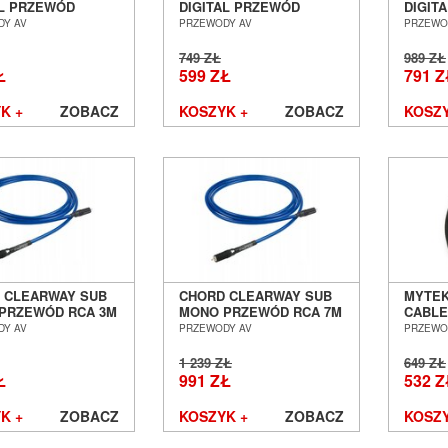
AL PRZEWÓD
DIGITAL PRZEWÓD
DIGIT
JALNY RCA - RCA
KOAKSJALNY RCA - RCA
KOAKS
DY AV
PRZEWODY AV
PRZEWO
SALON POZNAŃ
1,0M SALON POZNAŃ
2,0M 
ŁAW
WROCŁAW
WROC
749 ZŁ
989 ZŁ
Ł
599 ZŁ
791 Z
K +
ZOBACZ
KOSZYK +
ZOBACZ
KOSZY
 CLEARWAY SUB
CHORD CLEARWAY SUB
MYTEK
PRZEWÓD RCA 3M
MONO PRZEWÓD RCA 7M
CABLE
 POZNAŃ
SALON POZNAŃ
KOAKS
DY AV
PRZEWODY AV
PRZEWO
ŁAW
WROCŁAW
0,3M 
WROC
1 239 ZŁ
649 ZŁ
Ł
991 ZŁ
532 Z
K +
ZOBACZ
KOSZYK +
ZOBACZ
KOSZY