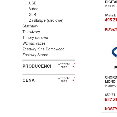
DIGIT
USB
KOAKS
PRZEWO
Video
0,5M 
XLR
WROC
619 ZŁ
495 Z
Zasilające (sieciowe)
Słuchawki
KOSZY
Telewizory
Tunery radiowe
Wzmacniacze
Zestawy Kina Domowego
Zestawy Stereo
WYCZYŚĆ
PRODUCENCI
FILTR
CHORD
WYCZYŚĆ
CENA
MONO 
FILTR
SALON
PRZEWO
WROC
659 ZŁ
527 Z
KOSZY