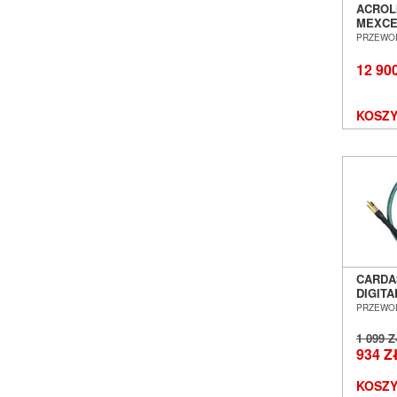
ACROLI
MEXCE
CYFRO
PRZEWO
POZNA
12 90
KOSZY
CARDA
DIGIT
KOAKS
PRZEWO
POZNA
1 099 
934 Z
KOSZY