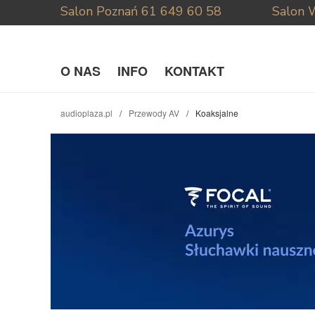
Salon Poznań
61 649 60 58
Salon 
O NAS
INFO
KONTAKT
audioplaza.pl
Przewody AV
Koaksjalne