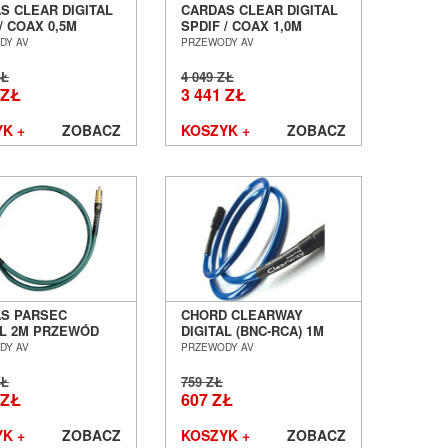
S CLEAR DIGITAL
CARDAS CLEAR DIGITAL
/ COAX 0,5M
SPDIF / COAX 1,0M
ÓD KOAKSJALNY
PRZEWÓD KOAKSJALNY
DY AV
PRZEWODY AV
 POZNAŃ
SALON POZNAŃ
ŁAW
WROCŁAW
ZŁ
4 049 ZŁ
 ZŁ
3 441 ZŁ
K +
ZOBACZ
KOSZYK +
ZOBACZ
S PARSEC
CHORD CLEARWAY
AL 2M PRZEWÓD
DIGITAL (BNC-RCA) 1M
JALNY SALON
PRZEWÓD CYFROWY
DY AV
PRZEWODY AV
AŃ WROCŁAW
SALON POZNAŃ
WROCŁAW
ZŁ
759 ZŁ
 ZŁ
607 ZŁ
K +
ZOBACZ
KOSZYK +
ZOBACZ