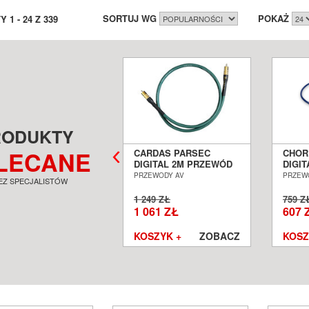
SORTUJ WG
POKAŻ
TY
1
-
24
Z
339
RODUKTY
LECANE
RDAS CLEAR
CARDAS PARSEC
CHOR
ITAL SPDIF / COAX
DIGITAL 2M PRZEWÓD
DIGI
5M PRZEWÓD
KOAKSJALNY SALON
KOAK
EWODY AV
PRZEWODY AV
PRZEW
EZ SPECJALISTÓW
AKSJALNY SALON
POZNAŃ WROCŁAW
RCA 
ZNAŃ WROCŁAW
POZN
99 ZŁ
1 249 ZŁ
759 Z
229 ZŁ
1 061 ZŁ
607 
SZYK +
ZOBACZ
KOSZYK +
ZOBACZ
KOSZ