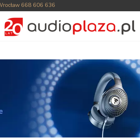
Wrocław
668 606 636