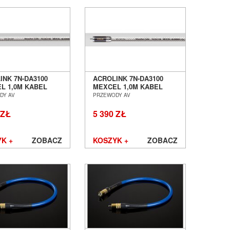
INK 7N-DA3100
ACROLINK 7N-DA3100
L 1,0M KABEL
MEXCEL 1,0M KABEL
WY BNC SALON
CYFROWY RCA SALON
DY AV
PRZEWODY AV
AŃ WROCŁAW
POZNAŃ WROCŁAW
 ZŁ
5 390 ZŁ
K +
ZOBACZ
KOSZYK +
ZOBACZ