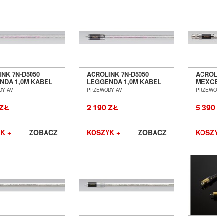
NK 7N-D5050
ACROLINK 7N-D5050
ACROL
NDA 1,0M KABEL
LEGGENDA 1,0M KABEL
MEXCE
WY BNC SALON
CYFROWY RCA SALON
CYFRO
DY AV
PRZEWODY AV
PRZEWO
Ń WROCŁAW
POZNAŃ WROCŁAW
POZN
 ZŁ
2 190 ZŁ
5 390
K +
ZOBACZ
KOSZYK +
ZOBACZ
KOSZY