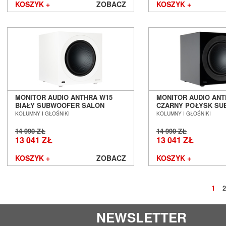
KOSZYK +
ZOBACZ
KOSZYK +
MONITOR AUDIO ANTHRA W15
MONITOR AUDIO ANT
BIAŁY SUBWOOFER SALON
CZARNY POŁYSK S
POZNAŃ WROCŁAW
SALON POZNAŃ WR
KOLUMNY I GŁOŚNIKI
KOLUMNY I GŁOŚNIKI
14 990 ZŁ
14 990 ZŁ
13 041 ZŁ
13 041 ZŁ
KOSZYK +
ZOBACZ
KOSZYK +
1
2
NEWSLETTER