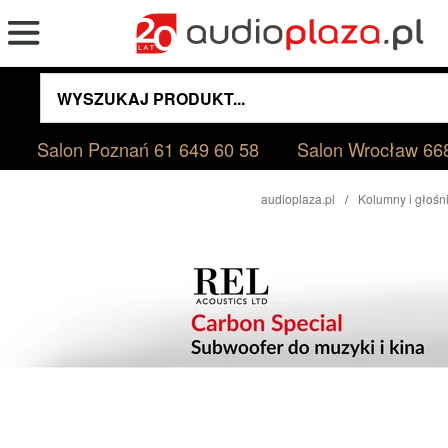
Salon Poznań
61 649 60 58
Salon Wrocław
66
audioplaza.pl
Kolumny i głośni