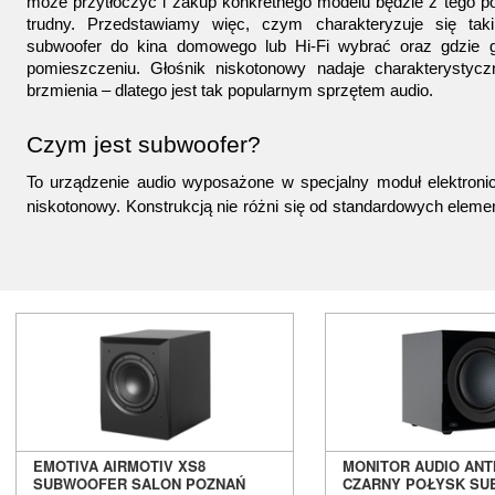
może przytłoczyć i zakup konkretnego modelu będzie z tego p
trudny. Przedstawiamy więc, czym charakteryzuje się taki 
subwoofer do kina domowego lub Hi-Fi wybrać oraz gdzie g
pomieszczeniu. Głośnik niskotonowy nadaje charakterystyczn
brzmienia – dlatego jest tak popularnym sprzętem audio.
Czym jest subwoofer?
To urządzenie audio wyposażone w specjalny moduł elektronicz
niskotonowy. Konstrukcją nie różni się od standardowych eleme
audio. Taki sprzęt można spotkać jako część kina domowego, Hi-
nagłośnienia samochodowego. Niezależnie od miejsca wyk
subwoofer służy do odtwarzania dźwięków o niskiej częstotliwo
od około 10 do 200 Hz. Charakterystyczny bass w brzmieniu 
efektem działania takiego sprzętu.
Subwoofer tworzy wyróżniający efekt drżenia powietrza i otocze
poszukują audiofile. Uzyskano to dzięki konstrukcji oraz
częstotliwości dźwiękom. Takich urządzeń na rynku jest sp
doradzamy więc, jakie rodzaj subwoofera wybrać.
EMOTIVA AIRMOTIV XS8
MONITOR AUDIO ANT
SUBWOOFER SALON POZNAŃ
CZARNY POŁYSK S
Subwoofer aktywny i pasywny – czym się ró