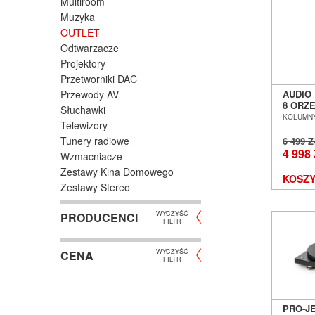
Multiroom
Muzyka
OUTLET
Odtwarzacze
Projektory
Przetworniki DAC
Przewody AV
AUDIO
8 ORZ
Słuchawki
PODŁO
KOLUMNY
Telewizory
POZNA
Tunery radiowe
6 499 
4 998
Wzmacniacze
Zestawy Kina Domowego
KOSZY
Zestawy Stereo
WYCZYŚĆ
PRODUCENCI
FILTR
WYCZYŚĆ
CENA
FILTR
PRO-J