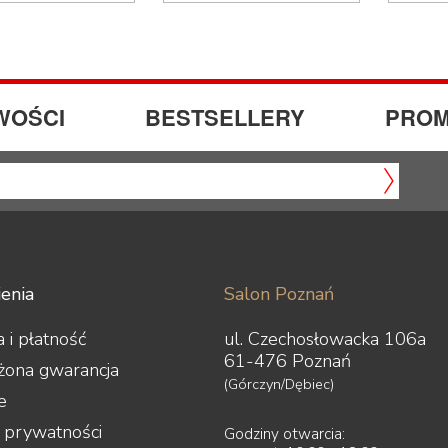
WOŚCI
BESTSELLERY
PROM
enia
Salon Poznań
 i płatność
ul. Czechosłowacka 106a
61-476 Poznań
żona gwarancja
(Górczyn/Dębiec)
e
a prywatności
Godziny otwarcia: