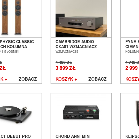
 PHYSIC CLASSIC
CAMBRIDGE AUDIO
FYNE 
ECH KOLUMNA
CXA81 WZMACNIACZ
CIEMN
GOWA SALON
STEREO SALON POZNAŃ
PODŁ
 I GŁOŚNIKI
WZMACNIACZE
KOLUMNY
Ń WROCŁAW
WROCŁAW OUTLET
POZNA
OUTLET
ZŁ
4 490 ZŁ
4 749 
 ZŁ
3 899 ZŁ
2 999
K +
ZOBACZ
KOSZYK +
ZOBACZ
KOSZY
ECT DEBUT PRO
CHORD ANNI MINI
KLIPSC