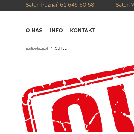
Salon Poznań
61 649 60 58
Salon 
O NAS
INFO
KONTAKT
audioplaza.pl
OUTLET