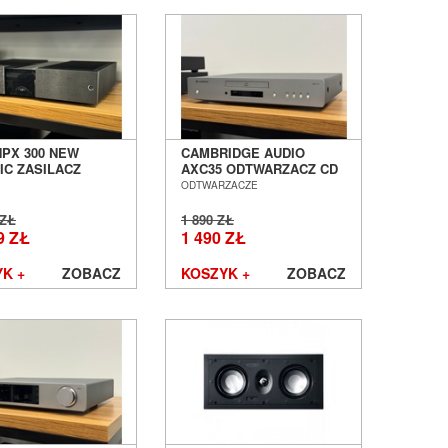
NPX 300 NEW
CAMBRIDGE AUDIO
IC ZASILACZ
AXC35 ODTWARZACZ CD
 POZNAŃ
SALON POZNAŃ
ODTWARZACZE
ŁAW OUTLET
WROCŁAW OUTLET
 ZŁ
1 890 ZŁ
9 ZŁ
1 490 ZŁ
K +
ZOBACZ
KOSZYK +
ZOBACZ