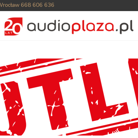
Wrocław
668 606 636