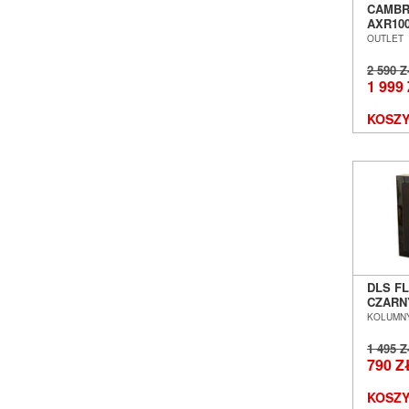
CAMBR
AXR10
STERE
OUTLET
WROCŁ
2 590 
1 999
KOSZY
DLS FL
CZARN
NAŚCI
KOLUMNY
POZNA
EX-DEM
1 495 
790 Z
KOSZY