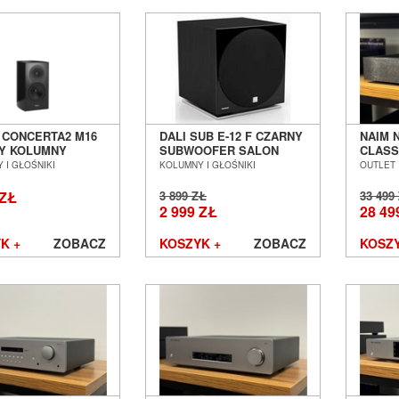
 CONCERTA2 M16
DALI SUB E-12 F CZARNY
NAIM 
Y KOLUMNY
SUBWOOFER SALON
CLASS
AWKOWE SALON
POZNAŃ WROCŁAW EX-
SALON
 I GŁOŚNIKI
KOLUMNY I GŁOŚNIKI
OUTLET
Ń WROCŁAW
DEMO
WROC
 ZŁ
3 899 ZŁ
33 499
2 999 ZŁ
28 49
K +
ZOBACZ
KOSZYK +
ZOBACZ
KOSZY