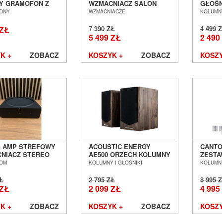
Y GRAMOFON Z
WZMACNIACZ SALON
GŁOŚN
KĄ SALON
POZNAŃ WROCŁAW ---
INSTA
ONY
WZMACNIACZE
KOLUMNY
Ń WROCŁAW
DOSTĘPNY OD RĘKI ---
SALON
OUTLET ---
WROCŁ
 ZŁ
7 390 ZŁ
4 499 
-
5 499 ZŁ
2 490
K +
ZOBACZ
KOSZYK +
ZOBACZ
KOSZY
 AMP STREFOWY
ACOUSTIC ENERGY
CANTO
NIACZ STEREO
AE500 ORZECH KOLUMNY
ZESTA
 POZNAŃ
PODSTAWKOWE SALON
OFERT
OOM
KOLUMNY I GŁOŚNIKI
KOLUMNY
AW OUTLET
POZNAŃ WROCŁAW --- EX
POZN
DEMO ---
ZŁ
2 795 ZŁ
8 995 
 ZŁ
2 099 ZŁ
4 995
K +
ZOBACZ
KOSZYK +
ZOBACZ
KOSZY