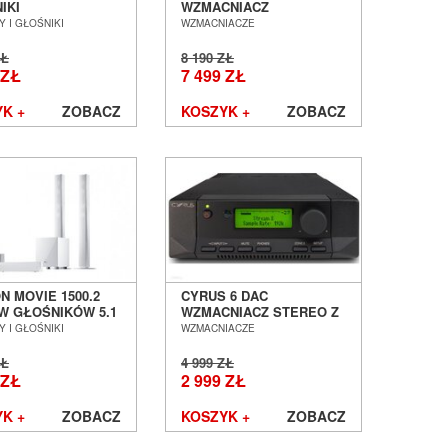
IKI
WZMACNIACZ
LACYJNE ON-WALL
ZINTEGROWANY SALON
 I GŁOŚNIKI
WZMACNIACZE
 POZNAŃ
POZNAŃ WROCŁAW ---
AW --- EX DEMO --
EX-DEMO --- OUTLET
ZŁ
8 190 ZŁ
 ZŁ
7 499 ZŁ
K +
ZOBACZ
KOSZYK +
ZOBACZ
N MOVIE 1500.2
CYRUS 6 DAC
W GŁOŚNIKÓW 5.1
WZMACNIACZ STEREO Z
A OUTLET SALON
DAC SALON POZNAŃ
 I GŁOŚNIKI
WZMACNIACZE
AŃ WROCŁAW
WROCŁAW
ZŁ
4 999 ZŁ
 ZŁ
2 999 ZŁ
K +
ZOBACZ
KOSZYK +
ZOBACZ