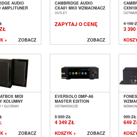
IDGE AUDIO
CAMBRIDGE AUDIO
CAMBR
0 AMPLITUNER
CXA81 MKII WZMACNIACZ
CXN10
O SALON POZNAŃ
STEREO SALON POZNAŃ
SIECI
OUTLET
ODTWAR
AW OUTLET
WROCŁAW OUTLET
SALON
WROC
ZŁ
ZAPYTAJ O CENĘ
4 190 
 ZŁ
3 390
K +
ZOBACZ
ZOBACZ
KOSZY
ATBOX MIDI
EVERSOLO DMP-A6
FONES
Y KOLUMNY
MASTER EDITION
WZMAC
ENNE SALON
ODTWARZACZ SIECIOWY
STERE
 I GŁOŚNIKI
ODTWARZACZE
WZMACN
Ń WROCŁAW ---
SALON POZNAŃ
OFERT
O ---
WROCŁAW --- OUTLET ---
POZN
ZŁ
5 599 ZŁ
999 ZŁ
Ł
4 349 ZŁ
649 Z
K +
ZOBACZ
KOSZYK +
ZOBACZ
KOSZY