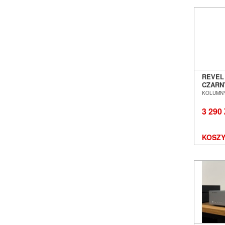
REVEL
CZARN
PODST
KOLUMNY
POZNA
3 290
KOSZY