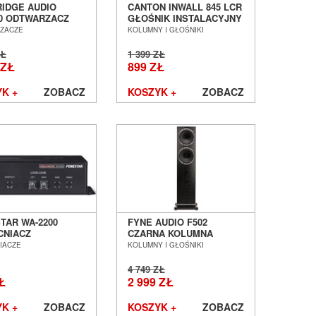
IDGE AUDIO
CANTON INWALL 845 LCR
0 ODTWARZACZ
GŁOŚNIK INSTALACYJNY
OWY STREAMER
SALON POZNAŃ
ZACZE
KOLUMNY I GŁOŚNIKI
 POZNAŃ
WROCŁAW --- DOSTĘPNY
ŁAW OUTLET
OD RĘKI --- OUTLET
ZŁ
1 399 ZŁ
 ZŁ
899 ZŁ
K +
ZOBACZ
KOSZYK +
ZOBACZ
TAR WA-2200
FYNE AUDIO F502
NIACZ
CZARNA KOLUMNA
OFONICZNY
PODŁOGOWA SALON
IACZE
KOLUMNY I GŁOŚNIKI
A OUTLET SALON
POZNAŃ WROCŁAW ---
AŃ WROCŁAW
OUTLET ---
4 749 ZŁ
Ł
2 999 ZŁ
K +
ZOBACZ
KOSZYK +
ZOBACZ