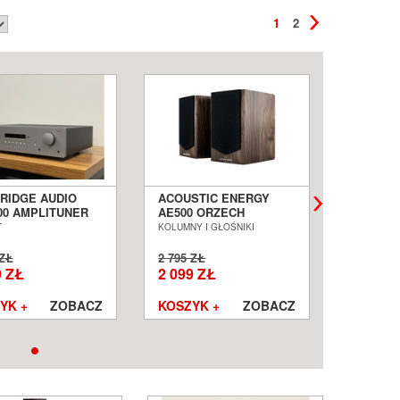
1
2
RIDGE AUDIO
ACOUSTIC ENERGY
EVERSO
00 AMPLITUNER
AE500 ORZECH
MASTER
EO SALON
KOLUMNY
ODTWAR
T
KOLUMNY I GŁOŚNIKI
ODTWARZ
AŃ WROCŁAW
PODSTAWKOWE SALON
SIECIO
ET
POZNAŃ WROCŁAW ---
POZNAŃ
 ZŁ
2 795 ZŁ
5 599 ZŁ
EX DEMO ---
OUTLET -
9 ZŁ
2 099 ZŁ
4 349 
YK +
ZOBACZ
KOSZYK +
ZOBACZ
KOSZYK