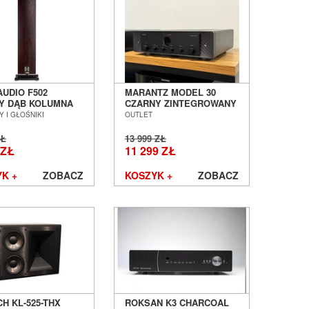
AUDIO F502
MARANTZ MODEL 30
Y DĄB KOLUMNA
CZARNY ZINTEGROWANY
OGOWA SALON
WZMACNIACZ
 I GŁOŚNIKI
OUTLET
Ń WROCŁAW ---
STEREOFONICZNY
 ---
SALON POZNAŃ
ZŁ
13 999 ZŁ
WROCŁAW OUTLET
 ZŁ
11 299 ZŁ
K +
ZOBACZ
KOSZYK +
ZOBACZ
H KL-525-THX
ROKSAN K3 CHARCOAL