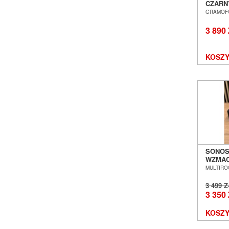
CZARN
WKŁAD
GRAMOF
POZNA
3 890
KOSZY
SONOS
WZMAC
SALON
MULTIR
WROCŁ
3 499 
3 350
KOSZY