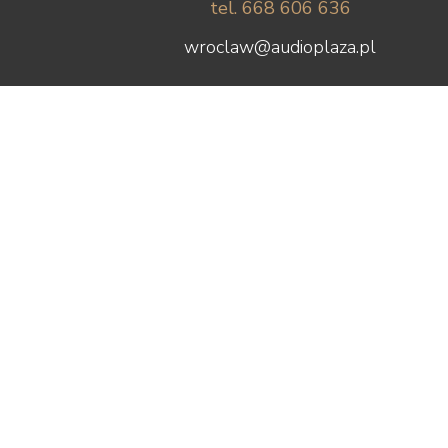
tel. 668 606 636
wroclaw@audioplaza.pl