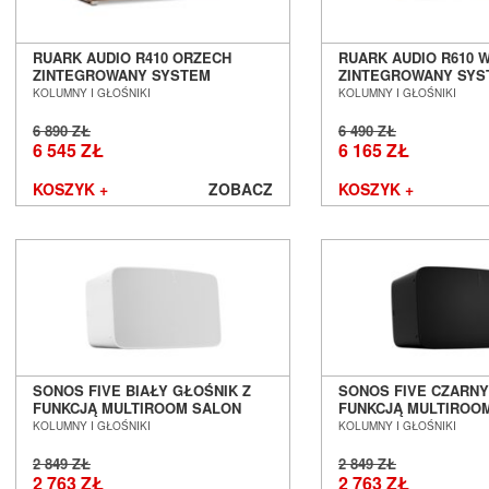
RUARK AUDIO R410 ORZECH
RUARK AUDIO R610 
ZINTEGROWANY SYSTEM
ZINTEGROWANY SYS
MUZYCZNY SALON POZNAŃ
MUZYCZNY SALON P
KOLUMNY I GŁOŚNIKI
KOLUMNY I GŁOŚNIKI
WROCŁAW
WROCŁAW
6 890 ZŁ
6 490 ZŁ
6 545 ZŁ
6 165 ZŁ
KOSZYK +
ZOBACZ
KOSZYK +
SONOS FIVE BIAŁY GŁOŚNIK Z
SONOS FIVE CZARNY
FUNKCJĄ MULTIROOM SALON
FUNKCJĄ MULTIROO
POZNAŃ WROCŁAW !!!
POZNAŃ WROCŁAW !!
KOLUMNY I GŁOŚNIKI
KOLUMNY I GŁOŚNIKI
AUTORYZOWANY DEALER !!!
AUTORYZOWANY DEAL
2 849 ZŁ
2 849 ZŁ
2 763 ZŁ
2 763 ZŁ