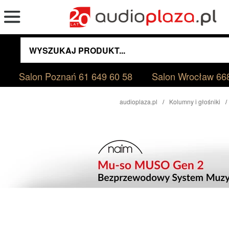
Salon Poznań
61 649 60 58
Salon Wrocław
66
audioplaza.pl
Kolumny i głośniki