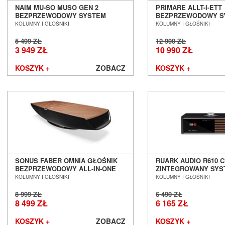
NAIM MU-SO MUSO GEN 2
PRIMARE ALLT-I-ETT
BEZPRZEWODOWY SYSTEM
BEZPRZEWODOWY S
MUZYCZNY SALON POZNAŃ
MUZYCZNY ALL-IN-O
KOLUMNY I GŁOŚNIKI
KOLUMNY I GŁOŚNIKI
WROCŁAW --- DOSTĘPNY OD RĘKI
POZNAŃ WROCŁAW
---
5 499 ZŁ
12 990 ZŁ
3 949 ZŁ
10 990 ZŁ
KOSZYK +
ZOBACZ
KOSZYK +
SONUS FABER OMNIA GŁOŚNIK
RUARK AUDIO R610 
BEZPRZEWODOWY ALL-IN-ONE
ZINTEGROWANY SYS
SALON POZNAŃ WROCŁAW
MUZYCZNY SALON P
KOLUMNY I GŁOŚNIKI
KOLUMNY I GŁOŚNIKI
WROCŁAW
8 999 ZŁ
6 490 ZŁ
8 499 ZŁ
6 165 ZŁ
KOSZYK +
ZOBACZ
KOSZYK +