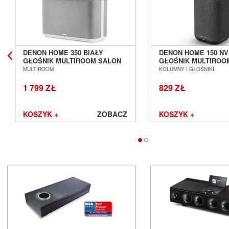
DENON HOME 350 BIAŁY
DENON HOME 150 NV
GŁOŚNIK MULTIROOM SALON
GŁOŚNIK MULTIROO
POZNAŃ WROCŁAW
POZNAŃ WROCŁAW
MULTIROOM
KOLUMNY I GŁOŚNIKI
1 799 ZŁ
829 ZŁ
KOSZYK +
ZOBACZ
KOSZYK +