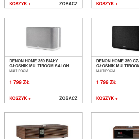
KOSZYK +
ZOBACZ
KOSZYK +
DENON HOME 350 BIAŁY
DENON HOME 350 C
GŁOŚNIK MULTIROOM SALON
GŁOŚNIK MULTIROO
POZNAŃ WROCŁAW
POZNAŃ WROCŁAW
MULTIROOM
MULTIROOM
1 799 ZŁ
1 799 ZŁ
KOSZYK +
ZOBACZ
KOSZYK +