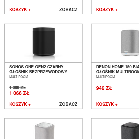
KOSZYK +
ZOBACZ
KOSZYK +
SONOS ONE GEN2 CZARNY
DENON HOME 150 BI
GŁOŚNIK BEZPRZEWODOWY
GŁOŚNIK MULTIROO
SALON POZNAŃ WROCŁAW !!!
POZNAŃ WROCŁAW --
MULTIROOM
MULTIROOM
AUTORYZOWANY DEALER !!! ---
OD RĘKI ---
NIEDOSTĘPNY ---
1 099 ZŁ
949 ZŁ
1 066 ZŁ
KOSZYK +
ZOBACZ
KOSZYK +