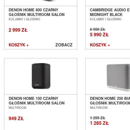
DENON HOME 600 CZARNY
CAMBRIDGE AUDIO 
GŁOŚNIK MULTIROOM SALON
MIDNIGHT BLACK
POZNAŃ WROCŁAW
BEZPRZEWODOWY G
KOLUMNY I GŁOŚNIKI
KOLUMNY I GŁOŚNIKI
STRUMIENIOWY ALL-
SALON POZNAŃ WR
2 999 ZŁ
6 990 ZŁ
5 990 ZŁ
KOSZYK +
ZOBACZ
KOSZYK +
DENON HOME 150 CZARNY
DENON HOME 250 BI
GŁOŚNIK MULTIROOM SALON
GŁOŚNIK MULTIROO
POZNAŃ WROCŁAW --- DOSTĘPNY
POZNAŃ WROCŁAW
MULTIROOM
MULTIROOM
OD RĘKI ---
949 ZŁ
1 299 ZŁ
1 285 ZŁ