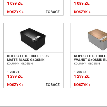
1 099 ZŁ
1 099 ZŁ
KOSZYK +
ZOBACZ
KOSZYK +
KLIPSCH THE THREE PLUS
KLIPSCH THE THREE
MATTE BLACK GŁOŚNIK
WALNUT GŁOŚNIK B
BLUETOOTH SALON POZNAŃ
SALON POZNAŃ WR
KOLUMNY I GŁOŚNIKI
KOLUMNY I GŁOŚNIKI
WROCŁAW
1 798 ZŁ
1 798 ZŁ
1 299 ZŁ
1 299 ZŁ
KOSZYK +
ZOBACZ
KOSZYK +