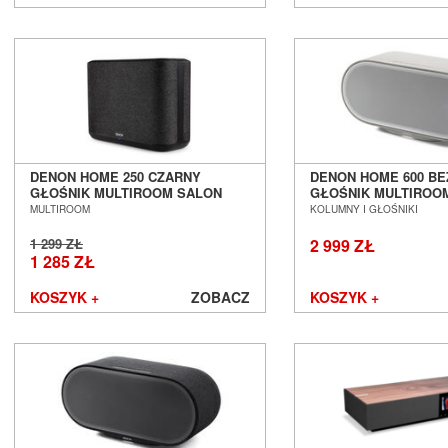
DENON HOME 250 CZARNY
DENON HOME 600 B
GŁOŚNIK MULTIROOM SALON
GŁOŚNIK MULTIROO
POZNAŃ WROCŁAW
POZNAŃ WROCŁAW
MULTIROOM
KOLUMNY I GŁOŚNIKI
1 299 ZŁ
2 999 ZŁ
1 285 ZŁ
KOSZYK +
ZOBACZ
KOSZYK +