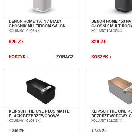
DENON HOME 150 NV BIAŁY
DENON HOME 150 NV
GŁOŚNIK MULTIROOM SALON
GŁOŚNIK MULTIROO
POZNAŃ WROCŁAW
POZNAŃ WROCŁAW
KOLUMNY I GŁOŚNIKI
KOLUMNY I GŁOŚNIKI
829 ZŁ
829 ZŁ
KOSZYK +
ZOBACZ
KOSZYK +
KLIPSCH THE ONE PLUS MATTE
KLIPSCH THE ONE P
BLACK BEZPRZEWODOWY
BEZPRZEWODOWY G
GŁOŚNIK BLUETOOTH SALON
BLUETOOTH SALON 
KOLUMNY I GŁOŚNIKI
KOLUMNY I GŁOŚNIKI
POZNAŃ WROCŁAW
WROCŁAW
1 348 ZŁ
1 348 ZŁ