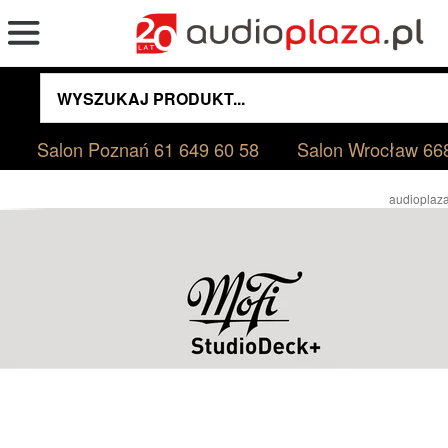
Salon Poznań
61 649 60 58
Salon Wrocław
66
audioplaza