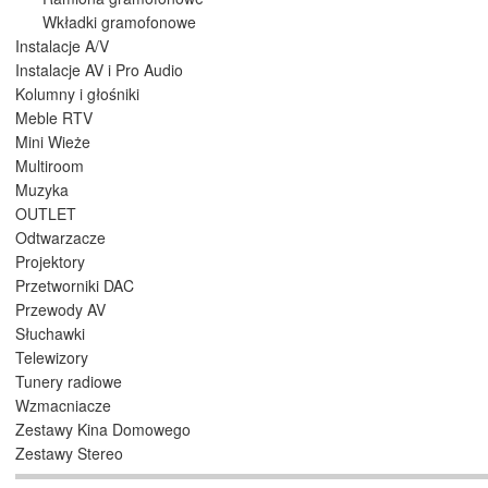
Wkładki gramofonowe
Instalacje A/V
Instalacje AV i Pro Audio
Kolumny i głośniki
Meble RTV
Mini Wieże
Multiroom
Muzyka
OUTLET
Odtwarzacze
Projektory
Przetworniki DAC
Przewody AV
Słuchawki
Telewizory
Tunery radiowe
Wzmacniacze
Zestawy Kina Domowego
Zestawy Stereo