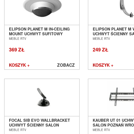
ELIPSON PLANET M IN-CEILING
ELIPSON PLANET M
MOUNT UCHWYT SUFITOWY
UCHWYT ŚCIENNY S
SALON POZNAŃ WROCŁAW
POZNAŃ WROCŁAW
MEBLE RTV
MEBLE RTV
369 ZŁ
249 ZŁ
KOSZYK +
ZOBACZ
KOSZYK +
FOCAL SIB EVO WALLBRACKET
KAUBER UT 01 UCHW
UCHWYT ŚCIENNY SALON
SALON POZNAŃ WR
POZNAŃ WROCŁAW
MEBLE RTV
MEBLE RTV