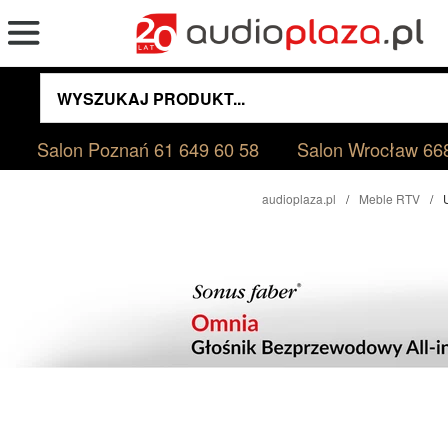
Salon Poznań
61 649 60 58
Salon Wrocław
66
audioplaza.pl
Meble RTV