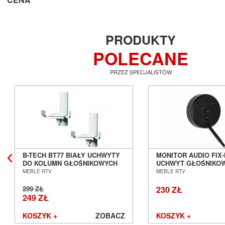
PRODUKTY
POLECANE
PRZEZ SPECJALISTÓW
B-TECH BT77 BIAŁY UCHWYTY
MONITOR AUDIO FIX
DO KOLUMN GŁOŚNIKOWYCH
UCHWYT GŁOŚNIKO
SALON POZNAŃ WROCŁAW
POZNAŃ WROCŁAW
MEBLE RTV
MEBLE RTV
299 ZŁ
230 ZŁ
249 ZŁ
KOSZYK +
ZOBACZ
KOSZYK +