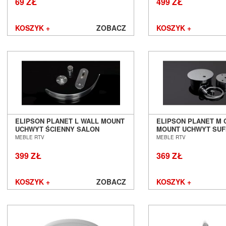
69 ZŁ
499 ZŁ
KOSZYK +
ZOBACZ
KOSZYK +
ELIPSON PLANET L WALL MOUNT
ELIPSON PLANET M 
UCHWYT ŚCIENNY SALON
MOUNT UCHWYT SUF
POZNAŃ WROCŁAW
SALON POZNAŃ WR
MEBLE RTV
MEBLE RTV
399 ZŁ
369 ZŁ
KOSZYK +
ZOBACZ
KOSZYK +