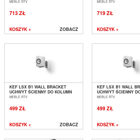
MEBLE RTV
MEBLE RTV
713 ZŁ
719 ZŁ
KOSZYK +
ZOBACZ
KOSZYK +
KEF LSX B1 WALL BRACKET
KEF LSX B1 WALL B
UCHWYT ŚCIENNY DO KOLUMN
UCHWYT ŚCIENNY D
SALON POZNAŃ WROCŁAW
SALON POZNAŃ WR
MEBLE RTV
MEBLE RTV
499 ZŁ
499 ZŁ
KOSZYK +
ZOBACZ
KOSZYK +