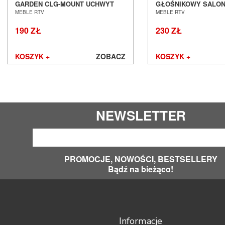
GARDEN CLG-MOUNT UCHWYT
GŁOŚNIKOWY SALON
MOCOWANIE SALON POZNAŃ
WROCŁAW
MEBLE RTV
MEBLE RTV
WROCŁAW
190 ZŁ
230 ZŁ
KOSZYK +
ZOBACZ
KOSZYK +
NEWSLETTER
PROMOCJE, NOWOŚCI, BESTSELLERY
Bądź na bieżąco!
Informacje