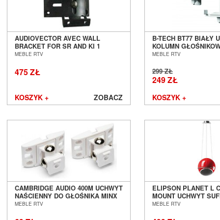
AUDIOVECTOR AVEC WALL
B-TECH BT77 BIAŁY
BRACKET FOR SR AND KI 1
KOLUMN GŁOŚNIKOW
UCHWYT ŚCIENNY SALON
POZNAŃ WROCŁAW
MEBLE RTV
MEBLE RTV
POZNAŃ WROCŁAW
475 ZŁ
299 ZŁ
249 ZŁ
KOSZYK +
ZOBACZ
KOSZYK +
CAMBRIDGE AUDIO 400M UCHWYT
ELIPSON PLANET L C
NAŚCIENNY DO GŁOŚNIKA MINX
MOUNT UCHWYT SUF
12 SALON POZNAŃ WROCŁAW
SALON POZNAŃ WR
MEBLE RTV
MEBLE RTV