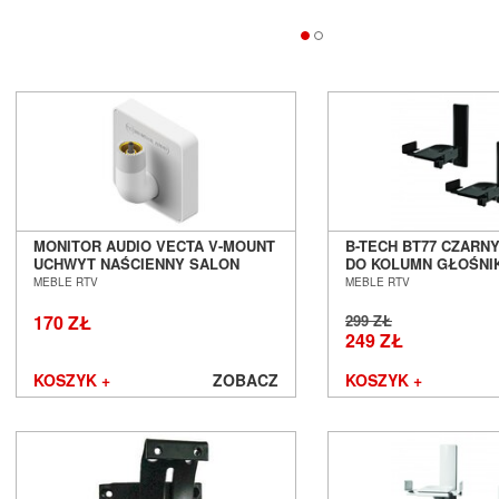
MONITOR AUDIO VECTA V-MOUNT
B-TECH BT77 CZARN
UCHWYT NAŚCIENNY SALON
DO KOLUMN GŁOŚNI
POZNAŃ WROCŁAW
SALON POZNAŃ WR
MEBLE RTV
MEBLE RTV
170 ZŁ
299 ZŁ
249 ZŁ
KOSZYK +
ZOBACZ
KOSZYK +