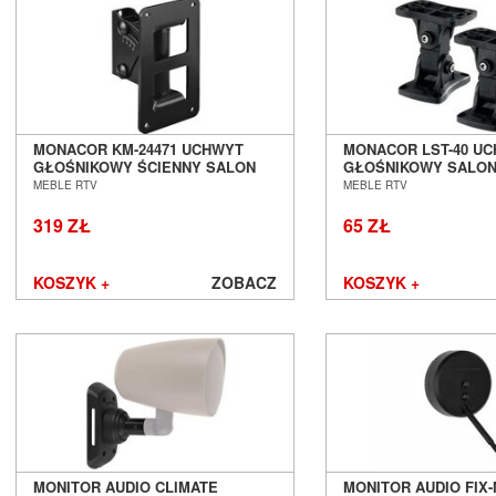
MONACOR KM-24471 UCHWYT
MONACOR LST-40 U
GŁOŚNIKOWY ŚCIENNY SALON
GŁOŚNIKOWY SALON
POZNAŃ WROCŁAW
WROCŁAW
MEBLE RTV
MEBLE RTV
319 ZŁ
65 ZŁ
KOSZYK +
ZOBACZ
KOSZYK +
MONITOR AUDIO CLIMATE
MONITOR AUDIO FIX