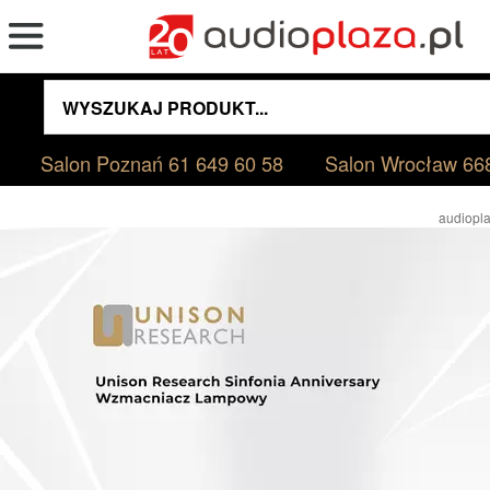
Salon Poznań
61 649 60 58
Salon Wrocław
66
audiopla