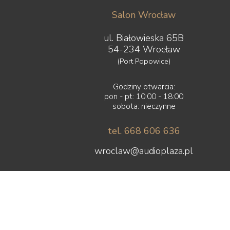
Salon Wrocław
ul. Białowieska 65B
54-234 Wrocław
(Port Popowice)
Godziny otwarcia:
pon - pt: 10:00 - 18:00
sobota: nieczynne
tel. 668 606 636
wroclaw@audioplaza.pl