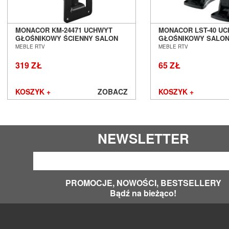
MONACOR KM-24471 UCHWYT
MONACOR LST-40 U
GŁOŚNIKOWY ŚCIENNY SALON
GŁOŚNIKOWY SALON
POZNAŃ WROCŁAW
WROCŁAW
MEBLE RTV
MEBLE RTV
319 ZŁ
65 ZŁ
KOSZYK +
ZOBACZ
KOSZYK +
NEWSLETTER
PROMOCJE, NOWOŚCI, BESTSELLERY
Bądź na bieżąco!