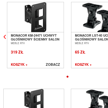
MONACOR KM-24471 UCHWYT
MONACOR LST-40 U
GŁOŚNIKOWY ŚCIENNY SALON
GŁOŚNIKOWY SALO
POZNAŃ WROCŁAW
WROCŁAW
MEBLE RTV
MEBLE RTV
319 ZŁ
65 ZŁ
KOSZYK +
ZOBACZ
KOSZYK +