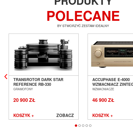
PRODUKTY
POLECANE
BY STWORZYĆ ZESTAW IDEALNY
TRANSROTOR DARK STAR
ACCUPHASE E-4000
REFERENCE RB-330
WZMACNIACZ ZINT
GRAMOFON ANALOGOWY
SALON POZNAŃ WR
GRAMOFONY
WZMACNIACZE
SALON POZNAŃ WROCŁAW
20 900 ZŁ
46 900 ZŁ
KOSZYK +
ZOBACZ
KOSZYK +