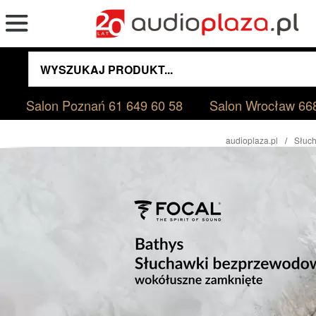
Salon Poznań
61 649 60 58
Salon Wrocław
66
audioplaza.pl
Słuc