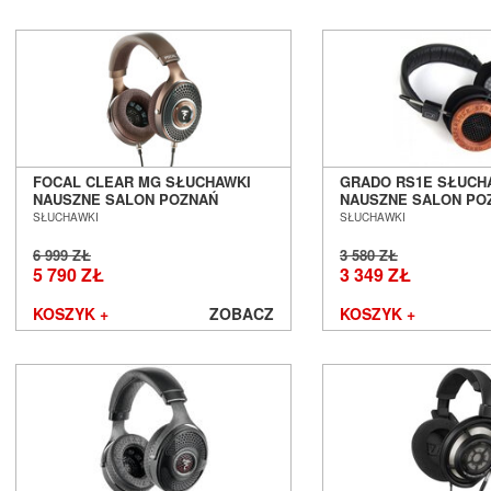
FOCAL CLEAR MG SŁUCHAWKI
GRADO RS1E SŁUCH
NAUSZNE SALON POZNAŃ
NAUSZNE SALON PO
WROCŁAW --- DOSTĘPNE OD RĘKI
WROCŁAW
SŁUCHAWKI
SŁUCHAWKI
!!! ---
6 999 ZŁ
3 580 ZŁ
5 790 ZŁ
3 349 ZŁ
KOSZYK +
ZOBACZ
KOSZYK +