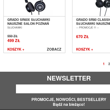
GRADO SR60X SŁUCHAWKI
GRADO SR80 CLASS
NAUSZNE SALON POZNAŃ
SŁUCHAWKI NAUSZN
WROCŁAW
POZNAŃ WROCŁAW
SŁUCHAWKI
--- PROMOCJE !!! ---
550 ZŁ
670 ZŁ
499 ZŁ
KOSZYK +
ZOBACZ
KOSZYK +
1
2
NEWSLETTER
PROMOCJE, NOWOŚCI, BESTSELLERY
Bądź na bieżąco!