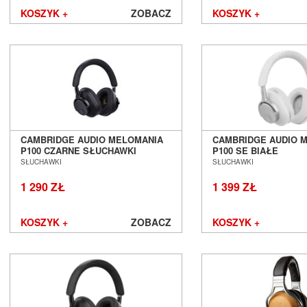
KOSZYK +
ZOBACZ
KOSZYK +
CAMBRIDGE AUDIO MELOMANIA
CAMBRIDGE AUDIO 
P100 CZARNE SŁUCHAWKI
P100 SE BIAŁE
BEZPRZEWODOWE NAUSZNE
BEZPRZEWODOWE S
SŁUCHAWKI
SŁUCHAWKI
ZAMKNIĘTE SALON POZNAŃ
NAUSZNE ZAMKNIĘT
WROCŁAW
POZNAŃ WROCŁAW
1 290 ZŁ
1 399 ZŁ
KOSZYK +
ZOBACZ
KOSZYK +