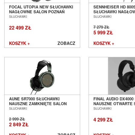
FOCAL UTOPIA NEW SŁUCHAWKI
SENNHEISER HD 800
NAGŁOWNE SALON POZNAŃ
SŁUCHAWKI NAGŁO
WROCŁAW
POZNAŃ WROCŁAW --
SŁUCHAWKI
SŁUCHAWKI
OD RĘKI ---
22 499 ZŁ
7 279 ZŁ
5 999 ZŁ
KOSZYK +
ZOBACZ
KOSZYK +
AUNE SR7000 SŁUCHAWKI
FINAL AUDIO DX400
NAUSZNE ZAMKNIĘTE SALON
NAUSZNE OTWARTE 
POZNAŃ WROCŁAW
POZNAŃ WROCŁAW
SŁUCHAWKI
SŁUCHAWKI
2 999 ZŁ
4 299 ZŁ
2 849 ZŁ
KOSZYK +
ZOBACZ
KOSZYK +