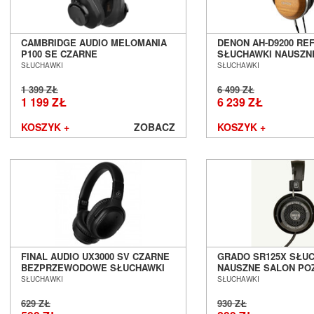
CAMBRIDGE AUDIO MELOMANIA
DENON AH-D9200 RE
P100 SE CZARNE
SŁUCHAWKI NAUSZN
BEZPRZEWODOWE SŁUCHAWKI
OBUDOWĄ ZAMKNIĘT
SŁUCHAWKI
SŁUCHAWKI
NAUSZNE ZAMKNIĘTE SALON
POZNAŃ WROCŁAW
POZNAŃ WROCŁAW
1 399 ZŁ
6 499 ZŁ
1 199 ZŁ
6 239 ZŁ
KOSZYK +
ZOBACZ
KOSZYK +
FINAL AUDIO UX3000 SV CZARNE
GRADO SR125X SŁU
BEZPRZEWODOWE SŁUCHAWKI
NAUSZNE SALON PO
NAUSZNE Z ANC SALON POZNAŃ
WROCŁAW
SŁUCHAWKI
SŁUCHAWKI
WROCŁAW
629 ZŁ
930 ZŁ