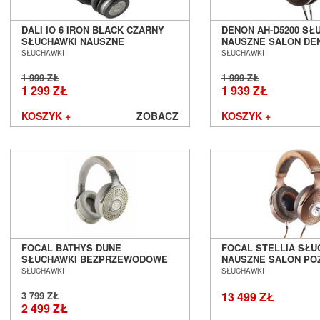
DALI IO 6 IRON BLACK CZARNY
DENON AH-D5200 SŁ
SŁUCHAWKI NAUSZNE
NAUSZNE SALON DE
BEZPRZEWODOWE BLUETOOTH Z
WROCŁAW
SŁUCHAWKI
SŁUCHAWKI
REDUKCJĄ SZUMÓW ANC SALON
POZNAŃ WROCŁAW
1 999 ZŁ
1 999 ZŁ
1 299 ZŁ
1 939 ZŁ
KOSZYK +
ZOBACZ
KOSZYK +
FOCAL BATHYS DUNE
FOCAL STELLIA SŁU
SŁUCHAWKI BEZPRZEWODOWE
NAUSZNE SALON PO
WOKÓŁUSZNE ZAMKNIĘTE
WROCŁAW
SŁUCHAWKI
SŁUCHAWKI
SALON POZNAŃ WROCŁAW ---
DOSTĘPNE OD RĘKI ---
3 799 ZŁ
13 499 ZŁ
2 499 ZŁ