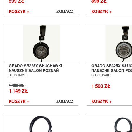
599 ZŁ
899 ZŁ
KOSZYK +
ZOBACZ
KOSZYK +
GRADO SR225X SŁUCHAWKI
GRADO SR325X SŁU
NAUSZNE SALON POZNAŃ
NAUSZNE SALON PO
WROCŁAW
WROCŁAW
SŁUCHAWKI
SŁUCHAWKI
1 190 ZŁ
1 590 ZŁ
1 149 ZŁ
KOSZYK +
ZOBACZ
KOSZYK +