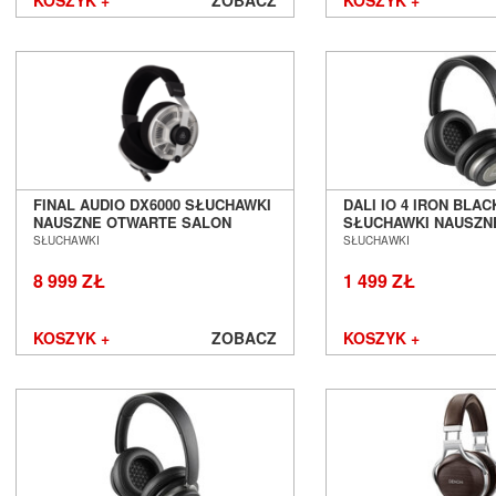
FINAL AUDIO DX6000 SŁUCHAWKI
DALI IO 4 IRON BLA
NAUSZNE OTWARTE SALON
SŁUCHAWKI NAUSZN
POZNAŃ WROCŁAW
BEZPRZEWODOWE B
SŁUCHAWKI
SŁUCHAWKI
SALON POZNAŃ WR
8 999 ZŁ
1 499 ZŁ
KOSZYK +
ZOBACZ
KOSZYK +