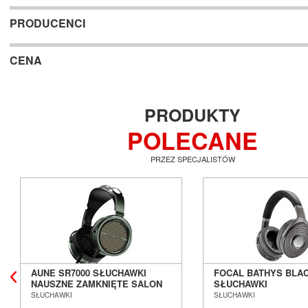
PRODUCENCI
CENA
PRODUKTY
POLECANE
PRZEZ SPECJALISTÓW
AUNE SR7000 SŁUCHAWKI
FOCAL BATHYS BLAC
NAUSZNE ZAMKNIĘTE SALON
SŁUCHAWKI
POZNAŃ WROCŁAW
BEZPRZEWODOWE
SŁUCHAWKI
SŁUCHAWKI
WOKÓŁUSZNE ZAMK