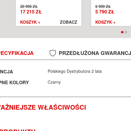
POZNAŃ WROCŁAW
DOSTĘPNE OD RĘKI !
20 995 ZŁ
6 999 ZŁ
17 215 ZŁ
5 790 ZŁ
Z
KOSZYK +
ZOBACZ
KOSZYK +
PECYFIKACJA
PRZEDŁUŻONA GWARANC
NCJA
Polskiego Dystrybutora 2 lata
PNE KOLORY
Czarny
AŻNIEJSZE WŁAŚCIWOŚCI