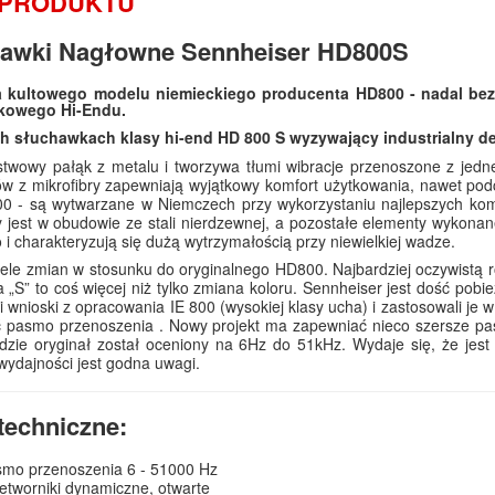
 PRODUKTU
awki Nagłowne Sennheiser HD800S
 kultowego modelu niemieckiego producenta HD800 - nadal bez
kowego Hi-Endu.
 słuchawkach klasy hi-end HD 800 S wyzywający industrialny des
twowy pałąk z metalu i tworzywa tłumi wibracje przenoszone z jedn
w z mikrofibry zapewniają wyjątkowy komfort użytkowania, nawet po
0 - są wytwarzane w Niemczech przy wykorzystaniu najlepszych komp
 jest w obudowie ze stali nierdzewnej, a pozostałe elementy wykon
o i charakteryzują się dużą wytrzymałością przy niewielkiej wadze.
wiele zmian w stosunku do oryginalnego HD800. Najbardziej oczywistą r
a „S” to coś więcej niż tylko zmiana koloru. Sennheiser jest dość pobie
i wnioski z opracowania IE 800 (wysokiej klasy ucha) i zastosowali je 
 pasmo przenoszenia . Nowy projekt ma zapewniać nieco szersze pa
dzie oryginał został oceniony na 6Hz do 51kHz. Wydaje się, że jest t
ydajności jest godna uwagi.
techniczne:
mo przenoszenia 6 - 51000 Hz
etworniki dynamiczne, otwarte