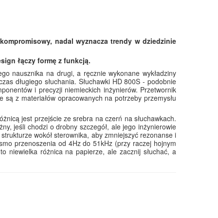
kompromisowy, nadal wyznacza trendy w dziedzinie
ign łączy formę z funkcją.
ego nausznika na drugi, a ręcznie wykonane wykładziny
dczas długiego słuchania. Słuchawki HD 800S - podobnie
onentów i precyzji niemieckich inżynierów. Przetwornik
ane są z materiałów opracowanych na potrzeby przemysłu
óżnicą jest przejście ze srebra na czerń na słuchawkach.
żny, jeśli chodzi o drobny szczegół, ale jego inżynierowie
w strukturze wokół sterownika, aby zmniejszyć rezonanse i
smo przenoszenia od 4Hz do 51kHz (przy raczej hojnym
o niewielka różnica na papierze, ale zacznij słuchać, a