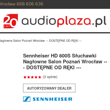
Wrocław
668 606 636
Nagłowne Salon Poznań Wrocław --- DOSTĘPNE OD RĘKI ---
Sennheiser HD 800S Słuchawki
Nagłowne Salon Poznań Wrocław --
- DOSTĘPNE OD RĘKI ---
☆
★
☆
★
☆
★
☆
★
☆
★
(3 opinie)
AUTORYZOWANY DEALER