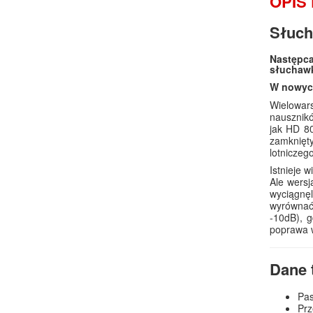
OPIS
Słuch
Następca
słuchaw
W nowych
Wielowars
nausznikó
jak HD 80
zamknięty
lotniczeg
Istnieje 
Ale wersj
wyciągnęl
wyrównać
-10dB), g
poprawa w
Dane 
Pas
Prz