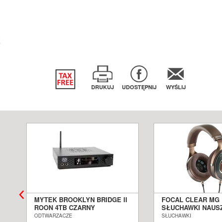
DRUKUJ
UDOSTĘPNIJ
WYŚLIJ
K
MYTEK BROOKLYN BRIDGE II
FOCAL CLEAR MG
ROON 4TB CZARNY
SŁUCHAWKI NAUS
STREAMER Z DAC SALON
POZNAŃ WROCŁAW 
ODTWARZACZE
SŁUCHAWKI