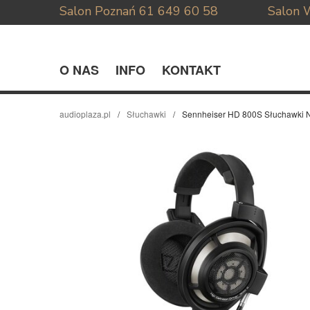
Salon Poznań
61 649 60 58
Salon 
O NAS
INFO
KONTAKT
audioplaza.pl
Słuchawki
Sennheiser HD 800S Słuchawki 