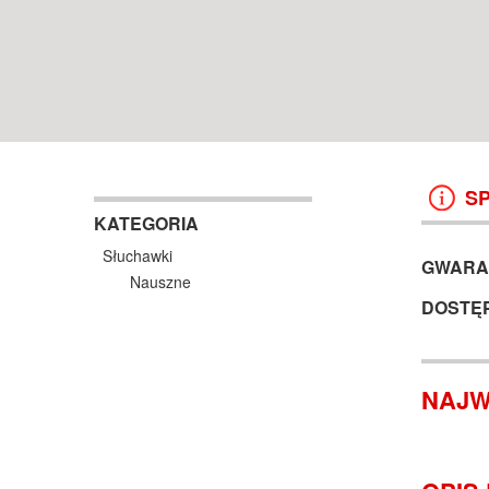
WROCŁAW
11 999 ZŁ
2 790 ZŁ
8 499 ZŁ
2 678 ZŁ
KOSZYK +
ZOBACZ
KOSZYK +
ZOBAC
S
KATEGORIA
Słuchawki
GWARA
Nauszne
DOSTĘ
NAJW