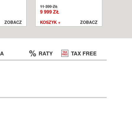
!! ---
11 399 ZŁ
11 999 Z
9 999 ZŁ
8 499 
ZOBACZ
KOSZYK +
ZOBACZ
KOSZYK
JA
RATY
TAX FREE