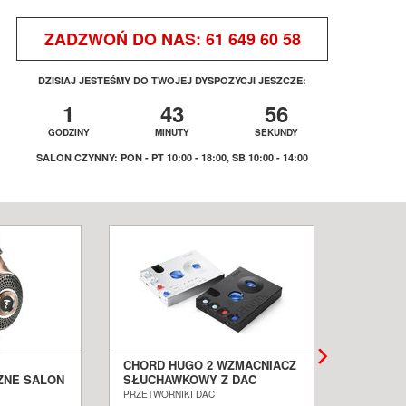
ZADZWOŃ DO NAS:
61 649 60 58
DZISIAJ JESTEŚMY DO TWOJEJ DYSPOZYCJI JESZCZE:
1
43
56
GODZINY
MINUTY
SEKUNDY
SALON CZYNNY: PON - PT 10:00 - 18:00, SB 10:00 - 14:00
CHORD HUGO 2 WZMACNIACZ
MYTEK 
ZNE SALON
SŁUCHAWKOWY Z DAC
CZARNY
---
SALON POZNAŃ WROCŁAW
SALON 
PRZETWORNIKI DAC
PRZETWOR