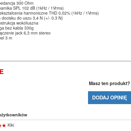
pedancja 300 Ohm
amika SPL 102 dB (1kHz / 1Vrms)
ekształcenia harmoniczne THD 0,02% (1kHz / 1Vrms)
a docisku do uszu 3,4 N (+/- 0.3 N)
strukcja wokółuszna
a bez kabla 330g
ączenie jack 6,3 mm stereo
el 3 m
IE
Masz ten produkt?
DODAJ OPINIĘ
 użytkowników
☆
★
☆
★
Kiki