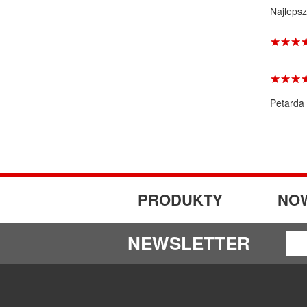
Najlepsz
☆
★
☆
★
☆
★
☆
★
☆
★
☆
★
Petarda
PRODUKTY
NO
NEWSLETTER