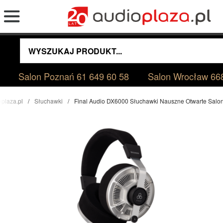
Salon Poznań
61 649 60 58
Salon Wrocław
66
oplaza.pl
Słuchawki
Final Audio DX6000 Słuchawki Nauszne Otwarte Sal