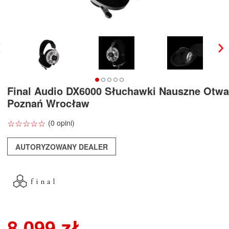
Final Audio DX6000 Słuchawki Nauszne Otwa
Poznań Wrocław
☆
★
☆
★
☆
★
☆
★
☆
★
(0 opini)
AUTORYZOWANY DEALER
8 099 zł