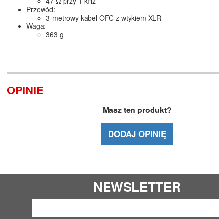
47 Ω przy 1 kHz
Przewód:
3-metrowy kabel OFC z wtykiem XLR
Waga:
363 g
OPINIE
Masz ten produkt?
DODAJ OPINIĘ
NEWSLETTER