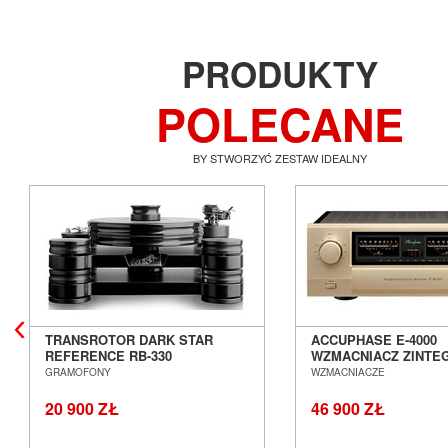
PRODUKTY
POLECANE
BY STWORZYĆ ZESTAW IDEALNY
TRANSROTOR DARK STAR
ACCUPHASE E-4000
REFERENCE RB-330
WZMACNIACZ ZINT
GRAMOFON ANALOGOWY
SALON POZNAŃ WR
GRAMOFONY
WZMACNIACZE
SALON POZNAŃ WROCŁAW
20 900 ZŁ
46 900 ZŁ