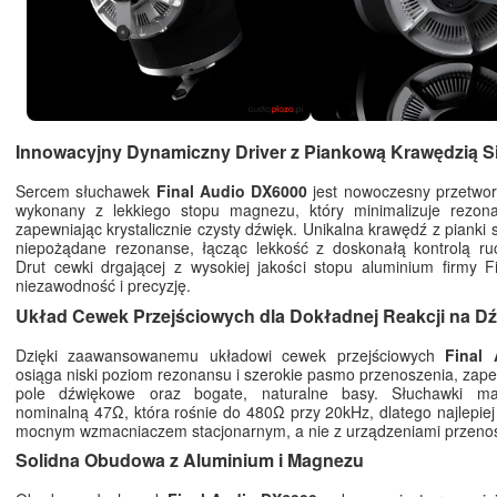
Innowacyjny Dynamiczny Driver z Piankową Krawędzią S
Sercem słuchawek
Final Audio DX6000
jest nowoczesny przetwor
wykonany z lekkiego stopu magnezu, który minimalizuje rezona
zapewniając krystalicznie czysty dźwięk. Unikalna krawędź z pianki s
niepożądane rezonanse, łącząc lekkość z doskonałą kontrolą r
Drut cewki drgającej z wysokiej jakości stopu aluminium firmy F
niezawodność i precyzję.
Układ Cewek Przejściowych dla Dokładnej Reakcji na D
Dzięki zaawansowanemu układowi cewek przejściowych
Final
osiąga niski poziom rezonansu i szerokie pasmo przenoszenia, zape
pole dźwiękowe oraz bogate, naturalne basy. Słuchawki ma
nominalną 47Ω, która rośnie do 480Ω przy 20kHz, dlatego najlepiej
mocnym wzmacniaczem stacjonarnym, a nie z urządzeniami przeno
Solidna Obudowa z Aluminium i Magnezu