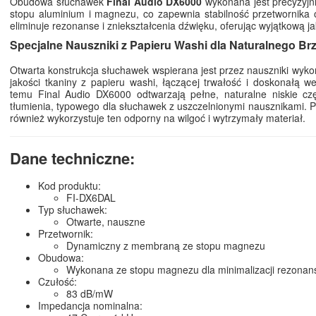
Obudowa słuchawek
Final Audio DX6000
wykonana jest precyzyjni
stopu aluminium i magnezu, co zapewnia stabilność przetwornika 
eliminuje rezonanse i zniekształcenia dźwięku, oferując wyjątkową j
Specjalne Nauszniki z Papieru Washi dla Naturalnego Br
Otwarta konstrukcja słuchawek wspierana jest przez nauszniki wyko
jakości tkaniny z papieru washi, łączącej trwałość i doskonałą wen
temu Final Audio DX6000 odtwarzają pełne, naturalne niskie czę
tłumienia, typowego dla słuchawek z uszczelnionymi nausznikami. 
również wykorzystuje ten odporny na wilgoć i wytrzymały materiał.
Dane techniczne:
Kod produktu:
FI-DX6DAL
Typ słuchawek:
Otwarte, nauszne
Przetwornik:
Dynamiczny z membraną ze stopu magnezu
Obudowa:
Wykonana ze stopu magnezu dla minimalizacji rezona
Czułość:
83 dB/mW
Impedancja nominalna: