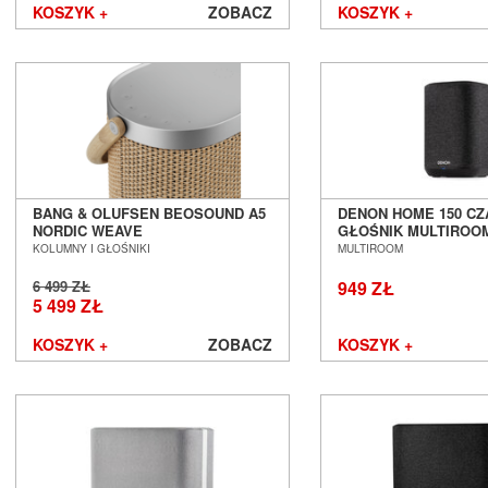
KOSZYK +
ZOBACZ
KOSZYK +
BANG & OLUFSEN BEOSOUND A5
DENON HOME 150 C
NORDIC WEAVE
GŁOŚNIK MULTIROO
BEZPRZEWODOWY GŁOŚNIK Z
POZNAŃ WROCŁAW --
KOLUMNY I GŁOŚNIKI
MULTIROOM
FUNKCJAMI SIECIOWYMI SALON
OD RĘKI ---
POZNAŃ WROCŁAW --- EX-DEMO --
6 499 ZŁ
949 ZŁ
-
5 499 ZŁ
KOSZYK +
ZOBACZ
KOSZYK +