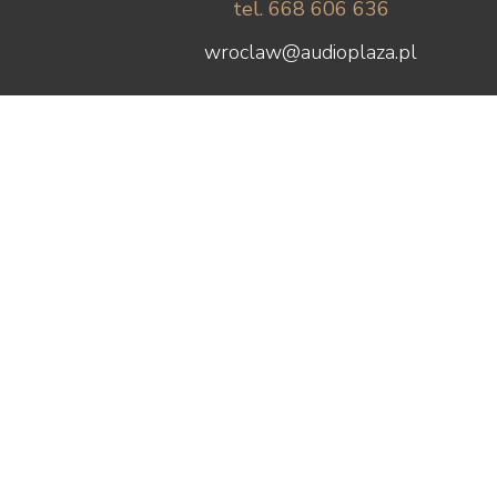
tel. 668 606 636
wroclaw@audioplaza.pl