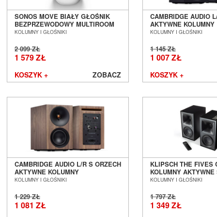
SONOS MOVE BIAŁY GŁOŚNIK
CAMBRIDGE AUDIO L
BEZPRZEWODOWY MULTIROOM
AKTYWNE KOLUMNY
SALON POZNAŃ WROCŁAW !!!
PODSTAWKOWE SAL
KOLUMNY I GŁOŚNIKI
KOLUMNY I GŁOŚNIKI
AUTORYZOWANY DEALER !!! ---
WROCŁAW
DOSTĘPNY OD RĘKI ---
2 099 ZŁ
1 145 ZŁ
1 579 ZŁ
1 007 ZŁ
KOSZYK +
ZOBACZ
KOSZYK +
CAMBRIDGE AUDIO L/R S ORZECH
KLIPSCH THE FIVES
AKTYWNE KOLUMNY
KOLUMNY AKTYWNE
PODSTAWKOWE SALON POZNAŃ
POZNAŃ WROCŁAW
KOLUMNY I GŁOŚNIKI
KOLUMNY I GŁOŚNIKI
WROCŁAW
1 229 ZŁ
1 797 ZŁ
1 081 ZŁ
1 349 ZŁ