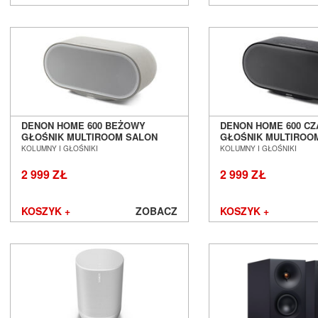
DENON HOME 600 BEŻOWY
DENON HOME 600 C
GŁOŚNIK MULTIROOM SALON
GŁOŚNIK MULTIROO
POZNAŃ WROCŁAW
POZNAŃ WROCŁAW
KOLUMNY I GŁOŚNIKI
KOLUMNY I GŁOŚNIKI
2 999 ZŁ
2 999 ZŁ
KOSZYK +
ZOBACZ
KOSZYK +