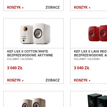
KOSZYK +
ZOBACZ
KOSZYK +
KEF LSX II COTTON WHITE
KEF LSX II LAVA RED
BEZPRZEWODOWE AKTYWNE
BEZPRZEWODOWE A
KOLUMNY PODSTAWKOWE SALON
KOLUMNY PODSTAW
KOLUMNY I GŁOŚNIKI
KOLUMNY I GŁOŚNIKI
POZNAŃ WROCŁAW
POZNAŃ WROCŁAW
3 040 ZŁ
3 040 ZŁ
KOSZYK +
ZOBACZ
KOSZYK +