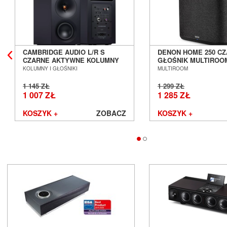
CAMBRIDGE AUDIO L/R S
DENON HOME 250 C
CZARNE AKTYWNE KOLUMNY
GŁOŚNIK MULTIROO
PODSTAWKOWE SALON
POZNAŃ WROCŁAW
KOLUMNY I GŁOŚNIKI
MULTIROOM
POZNAŃ WROCŁAW
1 145 ZŁ
1 299 ZŁ
1 007 ZŁ
1 285 ZŁ
KOSZYK +
ZOBACZ
KOSZYK +