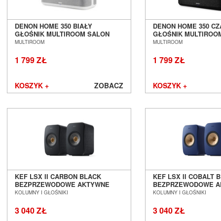
DENON HOME 350 BIAŁY
DENON HOME 350 C
GŁOŚNIK MULTIROOM SALON
GŁOŚNIK MULTIROO
POZNAŃ WROCŁAW
POZNAŃ WROCŁAW
MULTIROOM
MULTIROOM
1 799 ZŁ
1 799 ZŁ
KOSZYK +
ZOBACZ
KOSZYK +
KEF LSX II CARBON BLACK
KEF LSX II COBALT 
BEZPRZEWODOWE AKTYWNE
BEZPRZEWODOWE A
KOLUMNY PODSTAWKOWE SALON
KOLUMNY PODSTAW
KOLUMNY I GŁOŚNIKI
KOLUMNY I GŁOŚNIKI
POZNAŃ WROCŁAW
POZNAŃ WROCŁAW
3 040 ZŁ
3 040 ZŁ