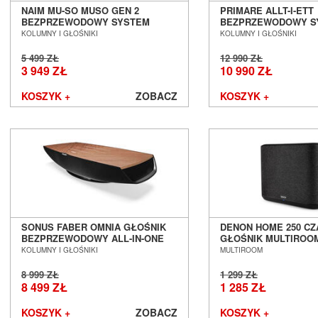
NAIM MU-SO MUSO GEN 2
PRIMARE ALLT-I-ETT
BEZPRZEWODOWY SYSTEM
BEZPRZEWODOWY S
MUZYCZNY SALON POZNAŃ
MUZYCZNY ALL-IN-O
KOLUMNY I GŁOŚNIKI
KOLUMNY I GŁOŚNIKI
WROCŁAW --- DOSTĘPNY OD RĘKI
POZNAŃ WROCŁAW
---
5 499 ZŁ
12 990 ZŁ
3 949 ZŁ
10 990 ZŁ
KOSZYK +
ZOBACZ
KOSZYK +
SONUS FABER OMNIA GŁOŚNIK
DENON HOME 250 C
BEZPRZEWODOWY ALL-IN-ONE
GŁOŚNIK MULTIROO
SALON POZNAŃ WROCŁAW
POZNAŃ WROCŁAW
KOLUMNY I GŁOŚNIKI
MULTIROOM
8 999 ZŁ
1 299 ZŁ
8 499 ZŁ
1 285 ZŁ
KOSZYK +
ZOBACZ
KOSZYK +