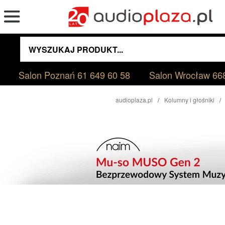
Salon Poznań
61 649 60 58
Salon Wrocław
66
audioplaza.pl
Kolumny i głośniki