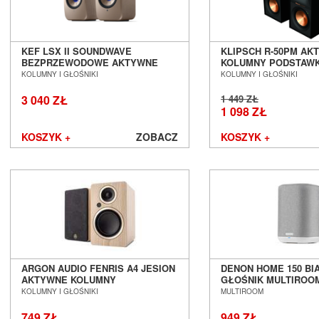
KEF LSX II SOUNDWAVE
KLIPSCH R-50PM AK
BEZPRZEWODOWE AKTYWNE
KOLUMNY PODSTAW
KOLUMNY PODSTAWKOWE SALON
POZNAŃ WROCŁAW
KOLUMNY I GŁOŚNIKI
KOLUMNY I GŁOŚNIKI
POZNAŃ WROCŁAW
3 040 ZŁ
1 449 ZŁ
1 098 ZŁ
KOSZYK +
ZOBACZ
KOSZYK +
ARGON AUDIO FENRIS A4 JESION
DENON HOME 150 BI
AKTYWNE KOLUMNY
GŁOŚNIK MULTIROO
PODSTAWKOWE SALON POZNAŃ
POZNAŃ WROCŁAW --
KOLUMNY I GŁOŚNIKI
MULTIROOM
WROCŁAW
OD RĘKI ---
749 ZŁ
949 ZŁ