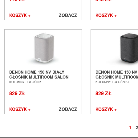
KOSZYK +
ZOBACZ
KOSZYK +
DENON HOME 150 NV BIAŁY
DENON HOME 150 NV
GŁOŚNIK MULTIROOM SALON
GŁOŚNIK MULTIROO
POZNAŃ WROCŁAW
POZNAŃ WROCŁAW
KOLUMNY I GŁOŚNIKI
KOLUMNY I GŁOŚNIKI
829 ZŁ
829 ZŁ
KOSZYK +
ZOBACZ
KOSZYK +
1
2