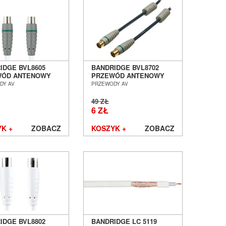
IDGE BVL8605
BANDRIDGE BVL8702
WÓD ANTENOWY
PRZEWÓD ANTENOWY
M - COAX F] - 5.0M
[COAX M - COAX F] - 2.0M
DY AV
PRZEWODY AV
 POZNAŃ
SALON POZNAŃ
ŁAW
WROCŁAW
49 ZŁ
6 ZŁ
K +
ZOBACZ
KOSZYK +
ZOBACZ
IDGE BVL8802
BANDRIDGE LC 5119