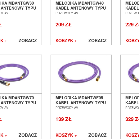
IKA MDANTGW30
MELODIKA MDANTGW40
MELOD
 ANTENOWY TYPU
KABEL ANTENOWY TYPU
KABEL
O IEC - WTYK IEC
GNIAZDO IEC - WTYK IEC
GNIAZD
DY AV
PRZEWODY AV
PRZEWO
SALON POZNAŃ
4,0M SALON POZNAŃ
5,0M 
ŁAW
WROCŁAW
WROC
Ł
209 ZŁ
229 Z
K +
ZOBACZ
KOSZYK +
ZOBACZ
KOSZY
IKA MDANTGW70
MELODIKA MDANTWF05
MELOD
 ANTENOWY TYPU
KABEL ANTENOWY TYPU
KABEL
O IEC - WTYK IEC
WTYK IEC - WTYK F 0,5M
WTYK 
DY AV
PRZEWODY AV
PRZEWO
SALON POZNAŃ
SALON POZNAŃ
10,0M
ŁAW
WROCŁAW
WROC
Ł
139 ZŁ
329 Z
K +
ZOBACZ
KOSZYK +
ZOBACZ
KOSZY