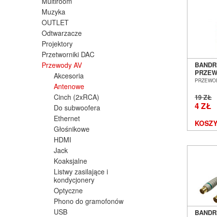
Multiroom
Muzyka
OUTLET
Odtwarzacze
Projektory
Przetworniki DAC
Przewody AV
BANDR
PRZEW
Akcesoria
[COAX 
PRZEWO
Antenowe
SALON
WROC
Cinch (2xRCA)
19 ZŁ
4 ZŁ
Do subwoofera
Ethernet
KOSZY
Głośnikowe
HDMI
Jack
Koaksjalne
Listwy zasilające i
kondycjonery
Optyczne
Phono do gramofonów
USB
BANDR