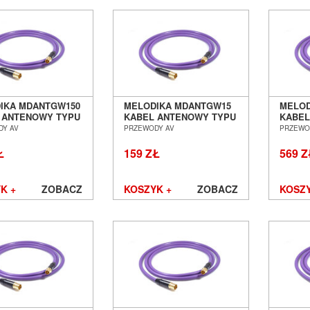
IKA MDANTGW150
MELODIKA MDANTGW15
MELOD
 ANTENOWY TYPU
KABEL ANTENOWY TYPU
KABEL
O IEC - WTYK IEC
GNIAZDO IEC - WTYK IEC
GNIAZD
DY AV
PRZEWODY AV
PRZEWO
 SALON POZNAŃ
1,5M SALON POZNAŃ
20,0M
ŁAW
WROCŁAW
WROC
Ł
159 ZŁ
569 Z
K +
ZOBACZ
KOSZYK +
ZOBACZ
KOSZY