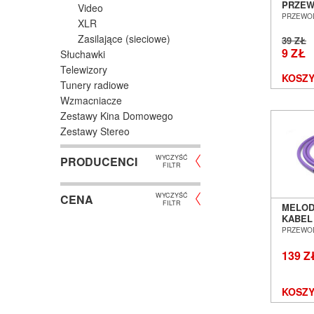
PRZEW
Video
[COAX 
PRZEWO
XLR
SALON
Zasilające (sieciowe)
WROC
39 ZŁ
9 ZŁ
Słuchawki
Telewizory
KOSZY
Tunery radiowe
Wzmacniacze
Zestawy Kina Domowego
Zestawy Stereo
WYCZYŚĆ
PRODUCENCI
FILTR
WYCZYŚĆ
CENA
FILTR
MELOD
KABEL
GNIAZD
PRZEWO
0,5M 
WROC
139 Z
KOSZY