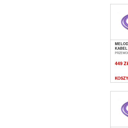
MELOD
KABEL
GNIAZD
PRZEWO
15,0M
WROC
449 Z
KOSZY