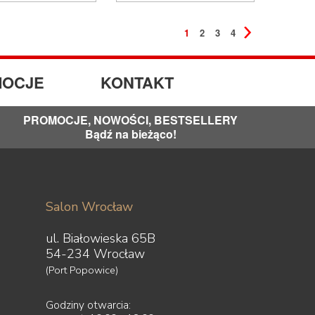
1
2
3
4
OCJE
KONTAKT
PROMOCJE, NOWOŚCI, BESTSELLERY
Bądź na bieżąco!
Salon Wrocław
ul. Białowieska 65B
54-234 Wrocław
(Port Popowice)
Godziny otwarcia: