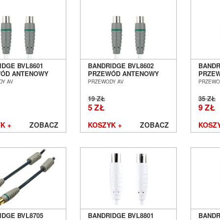
IDGE BVL8601
BANDRIDGE BVL8602
BANDR
ÓD ANTENOWY
PRZEWÓD ANTENOWY
PRZE
M - COAX F] - 1.0M
[COAX M - COAX F] - 2.0M
[COAX 
DY AV
PRZEWODY AV
PRZEWO
 POZNAŃ
SALON POZNAŃ
SALON
ŁAW
WROCŁAW
WROC
19 ZŁ
35 ZŁ
5 ZŁ
9 ZŁ
K +
ZOBACZ
KOSZYK +
ZOBACZ
KOSZY
IDGE BVL8705
BANDRIDGE BVL8801
BANDR