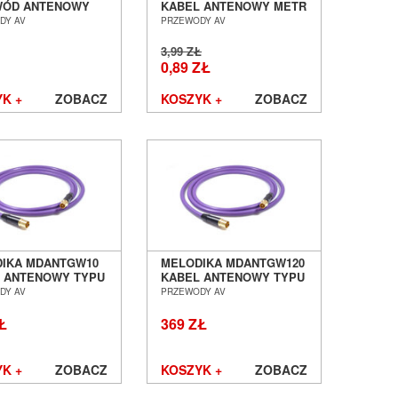
WÓD ANTENOWY
KABEL ANTENOWY METR
M - COAX F] - 2.0M
BIEŻĄCY SALON POZNAŃ
DY AV
PRZEWODY AV
 POZNAŃ
WROCŁAW
ŁAW
3,99 ZŁ
0,89 ZŁ
K +
ZOBACZ
KOSZYK +
ZOBACZ
IKA MDANTGW10
MELODIKA MDANTGW120
 ANTENOWY TYPU
KABEL ANTENOWY TYPU
O IEC - WTYK IEC
GNIAZDO IEC - WTYK IEC
DY AV
PRZEWODY AV
SALON POZNAŃ
12,0M SALON POZNAŃ
ŁAW
WROCŁAW
Ł
369 ZŁ
K +
ZOBACZ
KOSZYK +
ZOBACZ