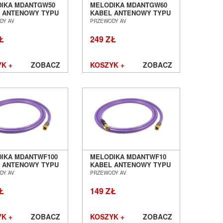
IKA MDANTGW50
MELODIKA MDANTGW60
 ANTENOWY TYPU
KABEL ANTENOWY TYPU
O IEC - WTYK IEC
GNIAZDO IEC - WTYK IEC
DY AV
PRZEWODY AV
SALON POZNAŃ
6,0M SALON POZNAŃ
ŁAW
WROCŁAW
Ł
249 ZŁ
K +
ZOBACZ
KOSZYK +
ZOBACZ
IKA MDANTWF100
MELODIKA MDANTWF10
 ANTENOWY TYPU
KABEL ANTENOWY TYPU
IEC - WTYK F
WTYK IEC - WTYK F 1,0M
DY AV
PRZEWODY AV
 SALON POZNAŃ
SALON POZNAŃ
ŁAW
WROCŁAW
Ł
149 ZŁ
K +
ZOBACZ
KOSZYK +
ZOBACZ