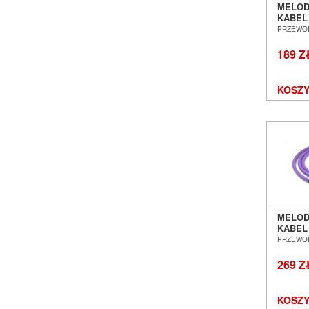
MELOD
KABEL
GNIAZD
PRZEWO
3,0M 
WROC
189 Z
KOSZY
MELOD
KABEL
GNIAZD
PRZEWO
7,0M 
WROC
269 Z
KOSZY