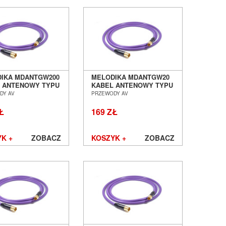
IKA MDANTGW200
MELODIKA MDANTGW20
 ANTENOWY TYPU
KABEL ANTENOWY TYPU
O IEC - WTYK IEC
GNIAZDO IEC - WTYK IEC
DY AV
PRZEWODY AV
 SALON POZNAŃ
2,0M SALON POZNAŃ
ŁAW
WROCŁAW
Ł
169 ZŁ
K +
ZOBACZ
KOSZYK +
ZOBACZ