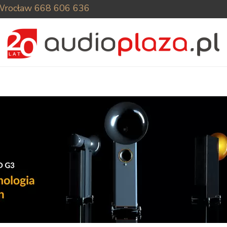
Wrocław
668 606 636