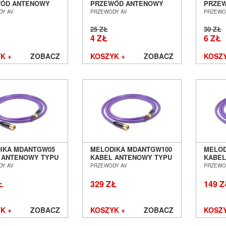
ÓD ANTENOWY
PRZEWÓD ANTENOWY
PRZE
M - COAX F] - 5.0M
[COAX M - COAX F] - 1.0M
[COAX 
DY AV
PRZEWODY AV
PRZEWO
 POZNAŃ
SALON POZNAŃ
SALON
ŁAW
WROCŁAW
WROC
25 ZŁ
30 ZŁ
4 ZŁ
6 ZŁ
K +
ZOBACZ
KOSZYK +
ZOBACZ
KOSZY
IKA MDANTGW05
MELODIKA MDANTGW100
MELOD
 ANTENOWY TYPU
KABEL ANTENOWY TYPU
KABEL
O IEC - WTYK IEC
GNIAZDO IEC - WTYK IEC
GNIAZD
DY AV
PRZEWODY AV
PRZEWO
SALON POZNAŃ
10,0M SALON POZNAŃ
1,0M 
ŁAW
WROCŁAW
WROC
Ł
329 ZŁ
149 Z
K +
ZOBACZ
KOSZYK +
ZOBACZ
KOSZY