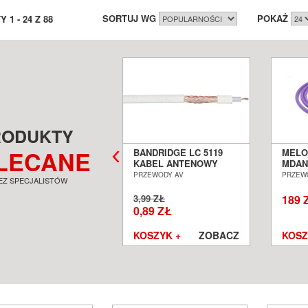
SORTUJ WG
POKAŻ
TY
1
-
24
Z
88
RODUKTY
LECANE
LODIKA
BANDRIDGE LC 5119
MELO
ANTGW10 KABEL
KABEL ANTENOWY
MDAN
TENOWY TYPU
METR BIEŻĄCY SALON
ANTE
EWODY AV
PRZEWODY AV
PRZEW
EZ SPECJALISTÓW
IAZDO IEC - WTYK
POZNAŃ WROCŁAW
GNIAZ
C 1,0M SALON
IEC 3
9 ZŁ
3,99 ZŁ
189 
ZNAŃ WROCŁAW
POZN
0,89 ZŁ
SZYK +
ZOBACZ
KOSZYK +
ZOBACZ
KOSZ