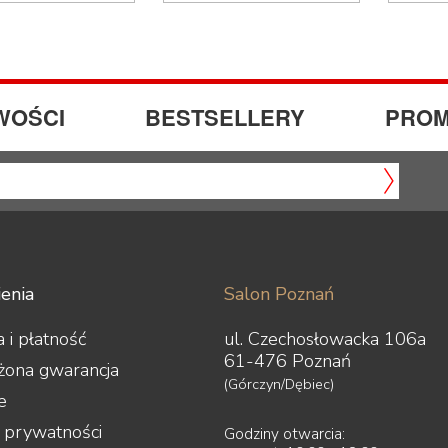
WOŚCI
BESTSELLERY
PROM
enia
Salon Poznań
 i płatność
ul. Czechosłowacka 106a
61-476 Poznań
żona gwarancja
(Górczyn/Dębiec)
e
a prywatności
Godziny otwarcia: