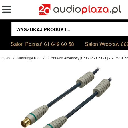
Salon Poznań
61 649 60 58
Salon Wrocław
66
ody AV
Bandridge BVL8705 Przewód Antenowy [Coax M - Coax F] - 5.0m Sal