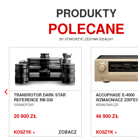
PRODUKTY
POLECANE
BY STWORZYĆ ZESTAW IDEALNY
TRANSROTOR DARK STAR
ACCUPHASE E-4000
REFERENCE RB-330
WZMACNIACZ ZINT
GRAMOFON ANALOGOWY
SALON POZNAŃ WR
GRAMOFONY
WZMACNIACZE
SALON POZNAŃ WROCŁAW
20 900 ZŁ
46 900 ZŁ
KOSZYK +
ZOBACZ
KOSZYK +