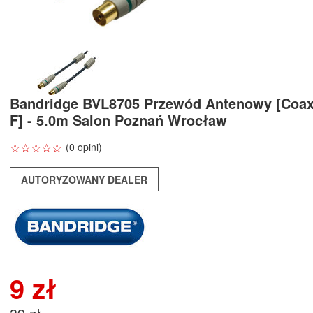
Bandridge BVL8705 Przewód Antenowy [Coax
F] - 5.0m Salon Poznań Wrocław
☆
★
☆
★
☆
★
☆
★
☆
★
(0 opini)
AUTORYZOWANY DEALER
9 zł