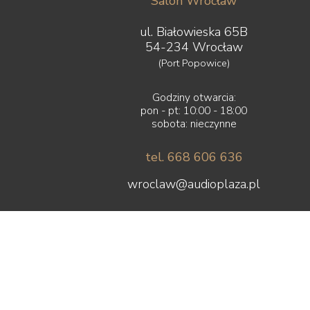
Salon Wrocław
ul. Białowieska 65B
54-234 Wrocław
(Port Popowice)
Godziny otwarcia:
pon - pt: 10:00 - 18:00
sobota: nieczynne
tel. 668 606 636
wroclaw@audioplaza.pl