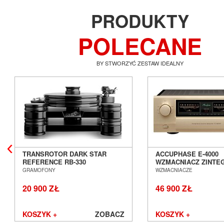
PRODUKTY
POLECANE
BY STWORZYĆ ZESTAW IDEALNY
TRANSROTOR DARK STAR
ACCUPHASE E-4000
REFERENCE RB-330
WZMACNIACZ ZINT
GRAMOFON ANALOGOWY
SALON POZNAŃ WR
GRAMOFONY
WZMACNIACZE
SALON POZNAŃ WROCŁAW
20 900 ZŁ
46 900 ZŁ
KOSZYK +
ZOBACZ
KOSZYK +