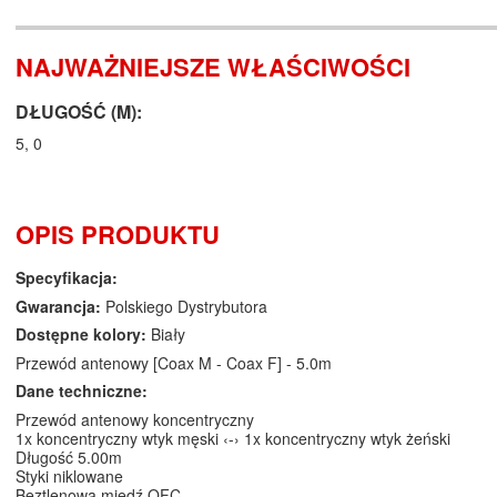
NAJWAŻNIEJSZE WŁAŚCIWOŚCI
DŁUGOŚĆ (M):
5, 0
OPIS PRODUKTU
Specyfikacja:
Gwarancja:
Polskiego Dystrybutora
Dostępne kolory:
Biały
Przewód antenowy [Coax M - Coax F] - 5.0m
Dane techniczne:
Przewód antenowy koncentryczny
1x koncentryczny wtyk męski ‹-› 1x koncentryczny wtyk żeński
Długość 5.00m
Styki niklowane
Beztlenowa miedź OFC