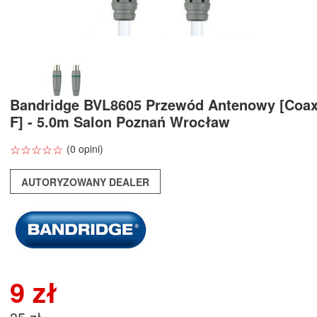
Bandridge BVL8605 Przewód Antenowy [Coax
F] - 5.0m Salon Poznań Wrocław
☆
★
☆
★
☆
★
☆
★
☆
★
(0 opini)
AUTORYZOWANY DEALER
9 zł