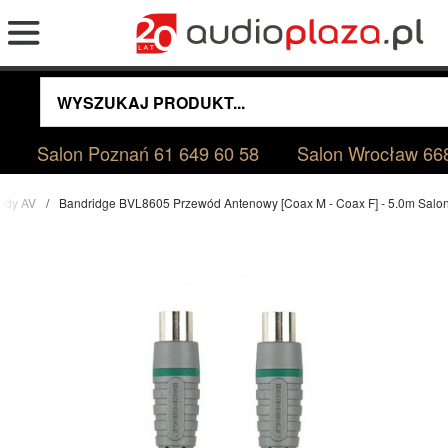
Salon Poznań
61 649 60 58
Salon Wrocław
66
ody AV
Bandridge BVL8605 Przewód Antenowy [Coax M - Coax F] - 5.0m Sal