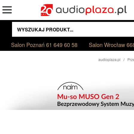
Salon Poznań
61 649 60 58
Salon Wrocław
66
audioplaza.pl
Prz