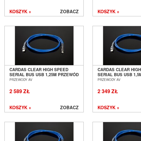
KOSZYK +
ZOBACZ
KOSZYK +
CARDAS CLEAR HIGH SPEED
CARDAS CLEAR HIG
SERIAL BUS USB 1,25M PRZEWÓD
SERIAL BUS USB 1,
USB AUDIO SALON POZNAŃ
USB AUDIO SALON 
PRZEWODY AV
PRZEWODY AV
WROCŁAW
WROCŁAW
2 589 ZŁ
2 349 ZŁ
KOSZYK +
ZOBACZ
KOSZYK +