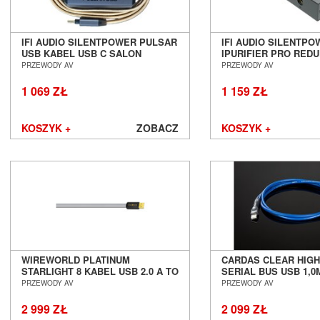
IFI AUDIO SILENTPOWER PULSAR
IFI AUDIO SILENTP
USB KABEL USB C SALON
IPURIFIER PRO RED
POZNAŃ WROCŁAW
SZUMÓW SALON PO
PRZEWODY AV
PRZEWODY AV
WROCŁAW
1 069 ZŁ
1 159 ZŁ
KOSZYK +
ZOBACZ
KOSZYK +
WIREWORLD PLATINUM
CARDAS CLEAR HIG
STARLIGHT 8 KABEL USB 2.0 A TO
SERIAL BUS USB 1,
B (P2AB) 1M SALON POZNAŃ
USB AUDIO SALON 
PRZEWODY AV
PRZEWODY AV
WROCŁAW
WROCŁAW
2 999 ZŁ
2 099 ZŁ