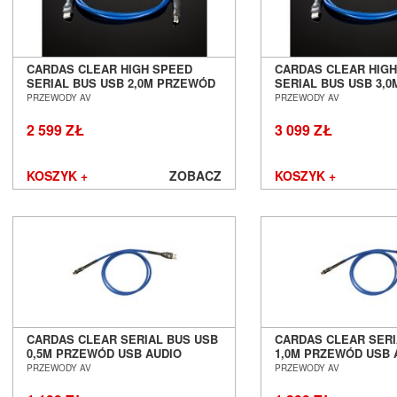
CARDAS CLEAR HIGH SPEED
CARDAS CLEAR HIG
SERIAL BUS USB 2,0M PRZEWÓD
SERIAL BUS USB 3,
USB AUDIO SALON POZNAŃ
USB AUDIO SALON 
PRZEWODY AV
PRZEWODY AV
WROCŁAW
WROCŁAW
2 599 ZŁ
3 099 ZŁ
KOSZYK +
ZOBACZ
KOSZYK +
CARDAS CLEAR SERIAL BUS USB
CARDAS CLEAR SERI
0,5M PRZEWÓD USB AUDIO
1,0M PRZEWÓD USB 
SALON POZNAŃ WROCŁAW
SALON POZNAŃ WR
PRZEWODY AV
PRZEWODY AV