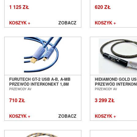
1 125 ZŁ
620 ZŁ
KOSZYK +
ZOBACZ
KOSZYK +
FURUTECH GT-2 USB A-B, A-MB
HIDIAMOND GOLD US
PRZEWÓD INTERKONEKT 1,8M
PRZEWÓD INTERKON
SALON POZNAŃ WROCŁAW
SALON POZNAŃ WR
PRZEWODY AV
PRZEWODY AV
710 ZŁ
3 299 ZŁ
KOSZYK +
ZOBACZ
KOSZYK +