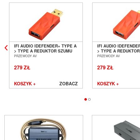
IFI AUDIO IDEFENDER+ TYPE A
IFI AUDIO IDEFENDE
> TYPE A REDUKTOR SZUMU
> TYPE A REDUKTO
USB SALON POZNAŃ
USB SALON POZNAŃ
PRZEWODY AV
PRZEWODY AV
WROCŁAW
WROCŁAW
279 ZŁ
279 ZŁ
KOSZYK +
ZOBACZ
KOSZYK +