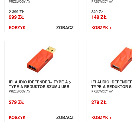
SALON POZNAŃ WROCŁAW
POZNAŃ WROCŁAW
PRZEWODY AV
PRZEWODY AV
2 399 ZŁ
349 ZŁ
999 ZŁ
149 ZŁ
KOSZYK +
ZOBACZ
KOSZYK +
IFI AUDIO IDEFENDER+ TYPE A >
IFI AUDIO IDEFENDE
TYPE A REDUKTOR SZUMU USB
TYPE A REDUKTOR 
SALON POZNAŃ WROCŁAW
SALON POZNAŃ WR
PRZEWODY AV
PRZEWODY AV
279 ZŁ
279 ZŁ
KOSZYK +
ZOBACZ
KOSZYK +