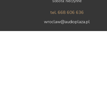
sobota: nieczynne
tel. 668 606 636
wroclaw@audioplaza.pl