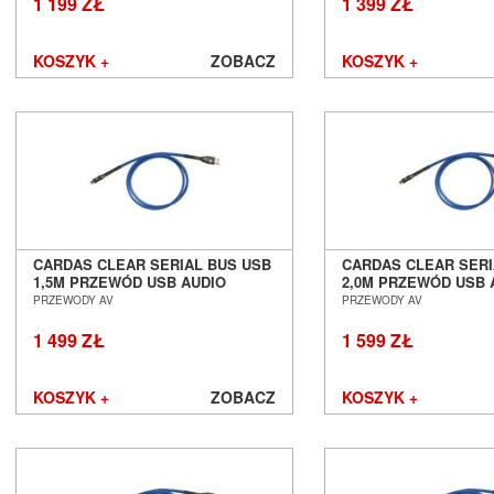
1 199 ZŁ
1 399 ZŁ
KOSZYK +
ZOBACZ
KOSZYK +
CARDAS CLEAR SERIAL BUS USB
CARDAS CLEAR SERI
1,5M PRZEWÓD USB AUDIO
2,0M PRZEWÓD USB 
SALON POZNAŃ WROCŁAW
SALON POZNAŃ WR
PRZEWODY AV
PRZEWODY AV
1 499 ZŁ
1 599 ZŁ
KOSZYK +
ZOBACZ
KOSZYK +