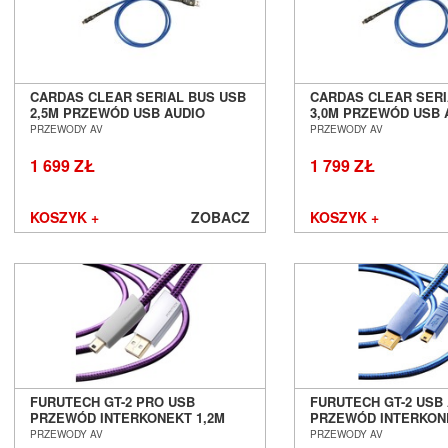
CARDAS CLEAR SERIAL BUS USB
CARDAS CLEAR SERI
2,5M PRZEWÓD USB AUDIO
3,0M PRZEWÓD USB 
SALON POZNAŃ WROCŁAW
SALON POZNAŃ WR
PRZEWODY AV
PRZEWODY AV
1 699 ZŁ
1 799 ZŁ
KOSZYK +
ZOBACZ
KOSZYK +
FURUTECH GT-2 PRO USB
FURUTECH GT-2 USB 
PRZEWÓD INTERKONEKT 1,2M
PRZEWÓD INTERKON
SALON POZNAŃ WROCŁAW
SALON POZNAŃ WR
PRZEWODY AV
PRZEWODY AV