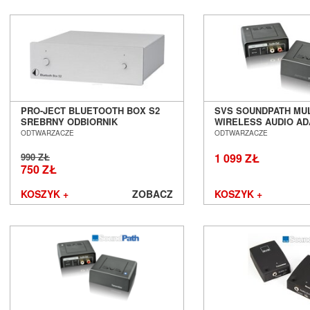
PRO-JECT BLUETOOTH BOX S2
SVS SOUNDPATH MUL
SREBRNY ODBIORNIK
WIRELESS AUDIO A
BLUETOOTH SALON POZNAŃ
BEZPRZEWODOWY T
ODTWARZACZE
ODTWARZACZE
WROCŁAW
SYGNAŁU SALON PO
WROCŁAW
990 ZŁ
1 099 ZŁ
750 ZŁ
KOSZYK +
ZOBACZ
KOSZYK +