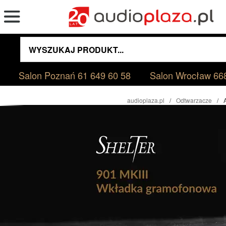
Salon Poznań
61 649 60 58
Salon Wrocław
66
audioplaza.pl
Odtwarzacze