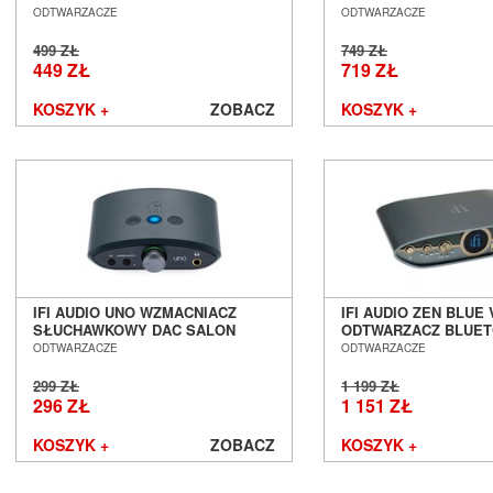
DAC BLUETOOTH SALON POZNAŃ
BLUETOOTH SALON 
ODTWARZACZE
ODTWARZACZE
WROCŁAW
WROCŁAW
499 ZŁ
749 ZŁ
449 ZŁ
719 ZŁ
KOSZYK +
ZOBACZ
KOSZYK +
IFI AUDIO UNO WZMACNIACZ
IFI AUDIO ZEN BLUE 
SŁUCHAWKOWY DAC SALON
ODTWARZACZ BLUE
POZNAŃ WROCŁAW
SALON POZNAŃ WR
ODTWARZACZE
ODTWARZACZE
299 ZŁ
1 199 ZŁ
296 ZŁ
1 151 ZŁ
KOSZYK +
ZOBACZ
KOSZYK +