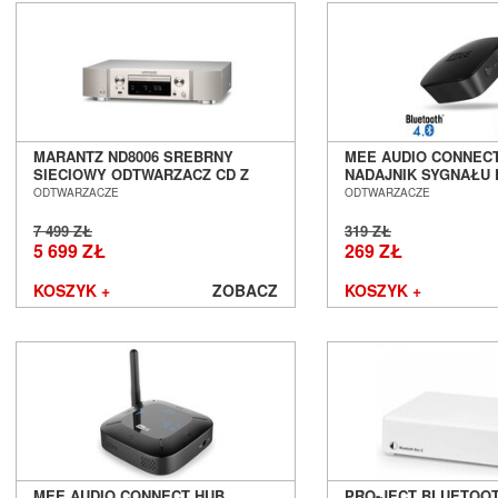
MARANTZ ND8006 SREBRNY
MEE AUDIO CONNECT
SIECIOWY ODTWARZACZ CD Z
NADAJNIK SYGNAŁU
DAC SALON POZNAŃ WROCŁAW
SALON POZNAŃ WR
ODTWARZACZE
ODTWARZACZE
NIEDOSTĘPNY
7 499 ZŁ
319 ZŁ
5 699 ZŁ
269 ZŁ
KOSZYK +
ZOBACZ
KOSZYK +
MEE AUDIO CONNECT HUB
PRO-JECT BLUETOOT