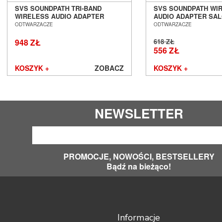
SVS SOUNDPATH TRI-BAND
SVS SOUNDPATH WI
WIRELESS AUDIO ADAPTER
AUDIO ADAPTER SA
SALON POZNAŃ WROCŁAW
WROCŁAW
ODTWARZACZE
ODTWARZACZE
948 ZŁ
618 ZŁ
556 ZŁ
KOSZYK +
ZOBACZ
KOSZYK +
NEWSLETTER
PROMOCJE, NOWOŚCI, BESTSELLERY
Bądź na bieżąco!
Informacje