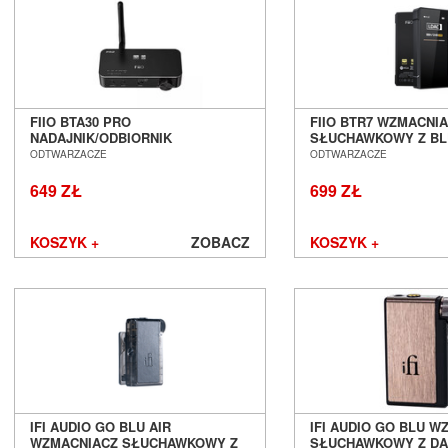
FIIO BTA30 PRO
FIIO BTR7 WZMACNI
NADAJNIK/ODBIORNIK
SŁUCHAWKOWY Z B
BLUETOOTH Z DAC SALON
SALON POZNAŃ WR
ODTWARZACZE
ODTWARZACZE
POZNAŃ WROCŁAW
649 ZŁ
699 ZŁ
KOSZYK +
ZOBACZ
KOSZYK +
IFI AUDIO GO BLU AIR
IFI AUDIO GO BLU W
WZMACNIACZ SŁUCHAWKOWY Z
SŁUCHAWKOWY Z D