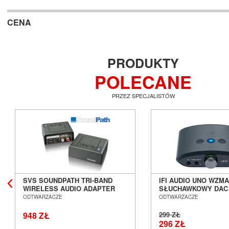
CENA
PRODUKTY
POLECANE
PRZEZ SPECJALISTÓW
SVS SOUNDPATH TRI-BAND
IFI AUDIO UNO WZM
WIRELESS AUDIO ADAPTER
SŁUCHAWKOWY DAC
SALON POZNAŃ WROCŁAW
POZNAŃ WROCŁAW
ODTWARZACZE
ODTWARZACZE
948 ZŁ
299 ZŁ
296 ZŁ