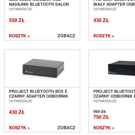
NADAJNIK BLUETOOTH SALON
BIAŁY ADAPTER ODB
POZNAŃ WROCŁAW
BLUETOOTH SALON 
ODTWARZACZE
ODTWARZACZE
WROCŁAW
539 ZŁ
430 ZŁ
KOSZYK +
ZOBACZ
KOSZYK +
PRO-JECT BLUETOOTH BOX E
PRO-JECT BLUETOOT
CZARNY ADAPTER ODBIORNIK
CZARNY ODBIORNIK
BLUETOOTH SALON POZNAŃ
SALON POZNAŃ WR
ODTWARZACZE
ODTWARZACZE
WROCŁAW
430 ZŁ
990 ZŁ
750 ZŁ
KOSZYK +
ZOBACZ
KOSZYK +