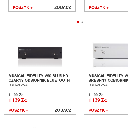
KOSZYK +
ZOBACZ
KOSZYK +
MUSICAL FIDELITY V90-BLU5 HD
MUSICAL FIDELITY V
CZARNY ODBIORNIK BLUETOOTH
SREBRNY ODBIORNI
Z DAC SALON POZNAŃ WROCŁAW
BLUETOOTH Z DAC 
ODTWARZACZE
ODTWARZACZE
POZNAŃ WROCŁAW
1 199 ZŁ
1 199 ZŁ
1 139 ZŁ
1 139 ZŁ
KOSZYK +
ZOBACZ
KOSZYK +