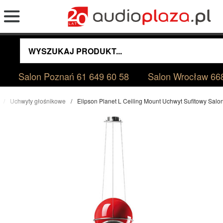
Salon Poznań
61 649 60 58
Salon Wrocław
66
Uchwyty głośnikowe
Elipson Planet L Ceiling Mount Uchwyt Sufitowy Sal