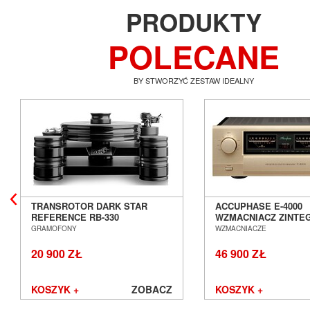
PRODUKTY
POLECANE
BY STWORZYĆ ZESTAW IDEALNY
TRANSROTOR DARK STAR
ACCUPHASE E-4000
REFERENCE RB-330
WZMACNIACZ ZINT
GRAMOFON ANALOGOWY
SALON POZNAŃ WR
GRAMOFONY
WZMACNIACZE
SALON POZNAŃ WROCŁAW
20 900 ZŁ
46 900 ZŁ
KOSZYK +
ZOBACZ
KOSZYK +