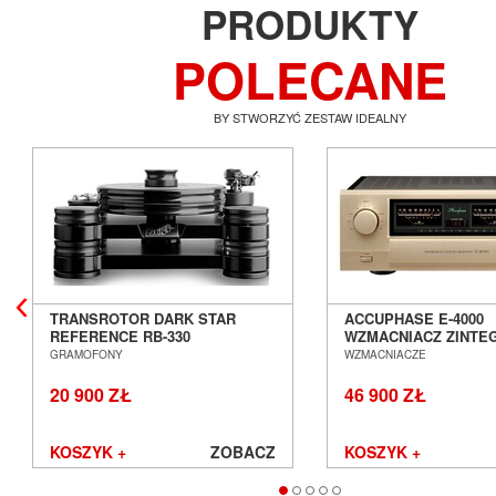
PRODUKTY
POLECANE
BY STWORZYĆ ZESTAW IDEALNY
TRANSROTOR DARK STAR
ACCUPHASE E-4000
REFERENCE RB-330
WZMACNIACZ ZINT
GRAMOFON ANALOGOWY
SALON POZNAŃ WR
GRAMOFONY
WZMACNIACZE
SALON POZNAŃ WROCŁAW
20 900 ZŁ
46 900 ZŁ
KOSZYK +
ZOBACZ
KOSZYK +