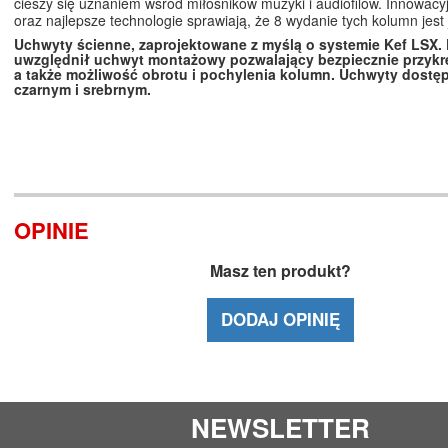
cieszy się uznaniem wśród miłośników muzyki i audiofilów. Innowacy
oraz najlepsze technologie sprawiają, że 8 wydanie tych kolumn jest
Uchwyty ścienne, zaprojektowane z myślą o systemie Kef LSX. 
uwzględnił uchwyt montażowy pozwalający bezpiecznie przykr
a także możliwość obrotu i pochylenia kolumn. Uchwyty dostę
czarnym i srebrnym.
OPINIE
Masz ten produkt?
DODAJ OPINIĘ
NEWSLETTER