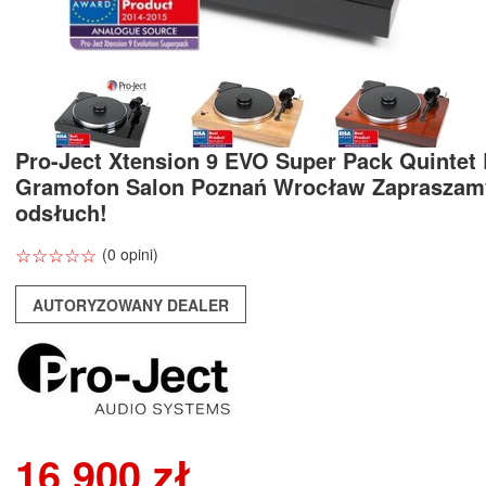
Pro-Ject Xtension 9 EVO Super Pack Quintet
Gramofon Salon Poznań Wrocław Zapraszam
odsłuch!
☆
★
☆
★
☆
★
☆
★
☆
★
(0 opini)
AUTORYZOWANY DEALER
16 900 zł