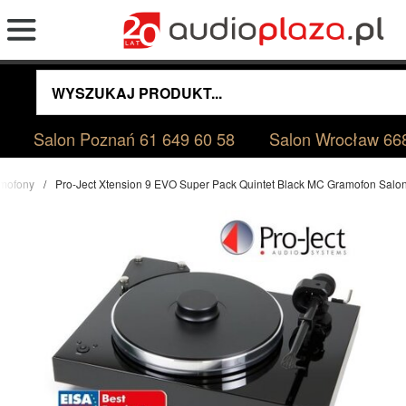
Salon Poznań
61 649 60 58
Salon Wrocław
66
mofony
Pro-Ject Xtension 9 EVO Super Pack Quintet Black MC Gramofon Sal