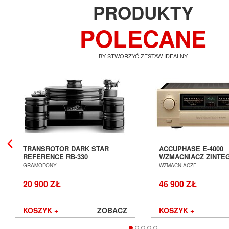
PRODUKTY
POLECANE
BY STWORZYĆ ZESTAW IDEALNY
TRANSROTOR DARK STAR
ACCUPHASE E-4000
REFERENCE RB-330
WZMACNIACZ ZINT
GRAMOFON ANALOGOWY
SALON POZNAŃ WR
GRAMOFONY
WZMACNIACZE
SALON POZNAŃ WROCŁAW
20 900 ZŁ
46 900 ZŁ
KOSZYK +
ZOBACZ
KOSZYK +