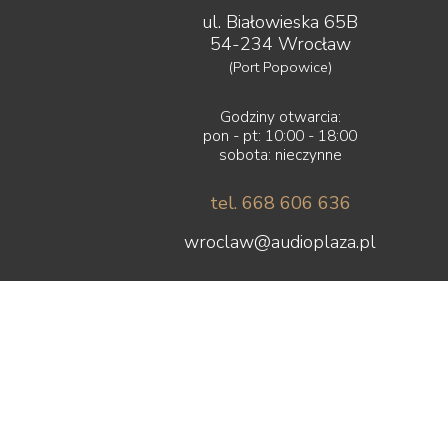
ul. Białowieska 65B
54-234 Wrocław
(Port Popowice)
Godziny otwarcia:
pon - pt: 10:00 - 18:00
sobota: nieczynne
tel. 668 606 636
wroclaw@audioplaza.pl