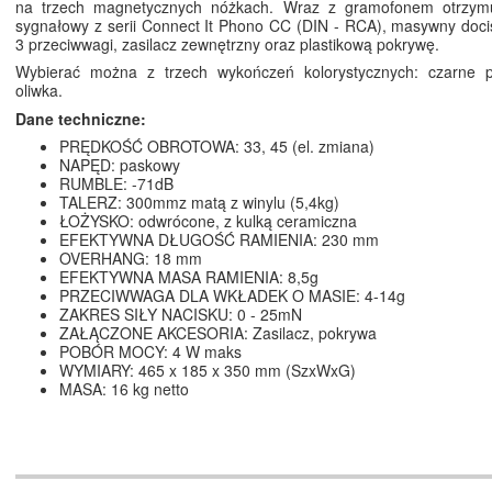
na trzech magnetycznych nóżkach. Wraz z gramofonem otrzym
sygnałowy z serii Connect It Phono CC (DIN - RCA), masywny docis
3 przeciwwagi, zasilacz zewnętrzny oraz plastikową pokrywę.
Wybierać można z trzech wykończeń kolorystycznych: czarne 
oliwka.
Dane techniczne:
PRĘDKOŚĆ OBROTOWA: 33, 45 (el. zmiana)
NAPĘD: paskowy
RUMBLE: -71dB
TALERZ: 300mmz matą z winylu (5,4kg)
ŁOŻYSKO: odwrócone, z kulką ceramiczna
EFEKTYWNA DŁUGOŚĆ RAMIENIA: 230 mm
OVERHANG: 18 mm
EFEKTYWNA MASA RAMIENIA: 8,5g
PRZECIWWAGA DLA WKŁADEK O MASIE: 4-14g
ZAKRES SIŁY NACISKU: 0 - 25mN
ZAŁĄCZONE AKCESORIA: Zasilacz, pokrywa
POBÓR MOCY: 4 W maks
WYMIARY: 465 x 185 x 350 mm (SzxWxG)
MASA: 16 kg netto