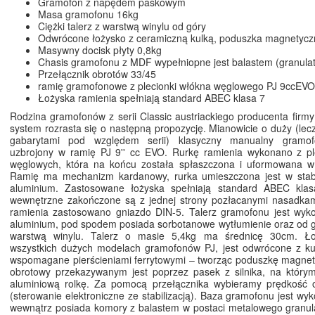
Gramofon z napędem paskowym
Masa gramofonu 16kg
Ciężki talerz z warstwą winylu od góry
Odwrócone łożysko z ceramiczną kulką, poduszka magnetycz
Masywny docisk płyty 0,8kg
Chasis gramofonu z MDF wypełniopne jest balastem (granula
Przełącznik obrotów 33/45
ramię gramofonowe z plecionki włókna węglowego PJ 9ccEVO
Łożyska ramienia spełniają standard ABEC klasa 7
Rodzina gramofonów z serii Classic austriackiego producenta firmy
system rozrasta się o następną propozycję. Mianowicie o duży (lecz
gabarytami pod względem serii) klasyczny manualny gramof
uzbrojony w ramię PJ 9'' cc EVO. Rurkę ramienia wykonano z ple
węglowych, która na końcu została spłaszczona i uformowana w k
Ramię ma mechanizm kardanowy, rurka umieszczona jest w stabi
aluminium. Zastosowane łożyska spełniają standard ABEC kla
wewnętrzne zakończone są z jednej strony pozłacanymi nasadkami
ramienia zastosowano gniazdo DIN-5. Talerz gramofonu jest wyk
aluminium, pod spodem posiada sorbotanowe wytłumienie oraz od gó
warstwą winylu. Talerz o masie 5,4kg ma średnicę 30cm. Ło
wszystkich dużych modelach gramofonów PJ, jest odwrócone z ku
wspomagane pierścieniami ferrytowymi – tworząc poduszkę magne
obrotowy przekazywanym jest poprzez pasek z silnika, na któr
aluminiową rolkę. Za pomocą przełącznika wybieramy prędkość 
(sterowanie elektroniczne ze stabilizacją). Baza gramofonu jest w
wewnątrz posiada komory z balastem w postaci metalowego granula