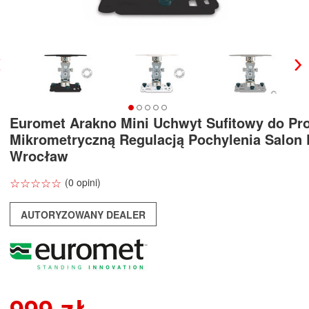
Euromet Arakno Mini Uchwyt Sufitowy do Pro
Mikrometryczną Regulacją Pochylenia Salon
Wrocław
☆
★
☆
★
☆
★
☆
★
☆
★
(0 opini)
AUTORYZOWANY DEALER
999 zł