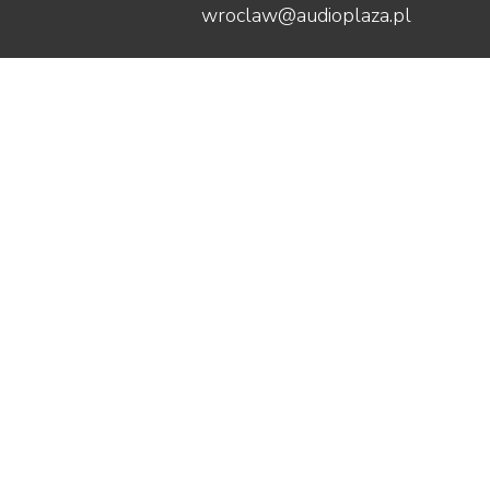
wroclaw@audioplaza.pl