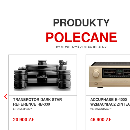
PRODUKTY
POLECANE
BY STWORZYĆ ZESTAW IDEALNY
TRANSROTOR DARK STAR
ACCUPHASE E-4000
REFERENCE RB-330
WZMACNIACZ ZINT
GRAMOFON ANALOGOWY
SALON POZNAŃ WR
GRAMOFONY
WZMACNIACZE
SALON POZNAŃ WROCŁAW
20 900 ZŁ
46 900 ZŁ