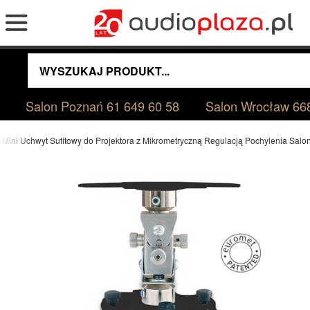
Salon Poznań
61 649 60 58
Salon Wrocław
66
 Mini Uchwyt Sufitowy do Projektora z Mikrometryczną Regulacją Pochylenia Sal