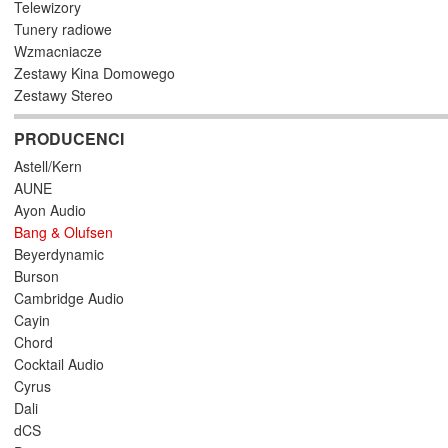
Telewizory
Tunery radiowe
Wzmacniacze
Zestawy Kina Domowego
Zestawy Stereo
PRODUCENCI
Astell/Kern
AUNE
Ayon Audio
Bang & Olufsen
Beyerdynamic
Burson
Cambridge Audio
Cayin
Chord
Cocktail Audio
Cyrus
Dali
dCS