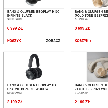
BANG & OLUFSEN BEOPLAY H100
BANG & OLUFSEN BE
INFINITE BLACK
GOLD TONE BEZPR
BEZPRZEWODOWE SŁUCHAWKI Z
SŁUCHAWKI Z ANC S
SŁUCHAWKI
SŁUCHAWKI
ANC SALON POZNAŃ WROCŁAW
POZNAŃ WROCŁAW
6 999 ZŁ
3 699 ZŁ
KOSZYK +
ZOBACZ
KOSZYK +
BANG & OLUFSEN BEOPLAY HX
BANG & OLUFSEN B
CZARNE BEZPRZEWODOWE
ZŁOTE BEZPRZEWO
SŁUCHAWKI Z ANC SALON
SŁUCHAWKI Z ANC S
SŁUCHAWKI
SŁUCHAWKI
POZNAŃ WROCŁAW --- DOSTĘPNE
POZNAŃ WROCŁAW --
OD RĘKI ---
OD RĘKI ---
2 199 ZŁ
2 199 ZŁ