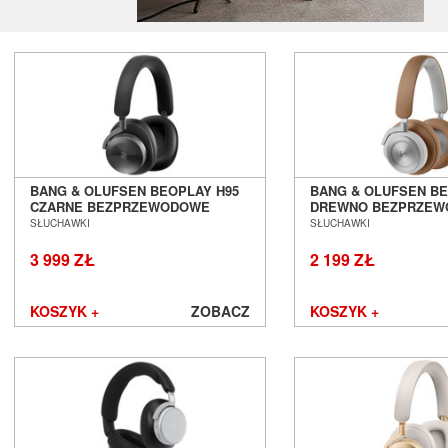
BANG & OLUFSEN BEOPLAY H95
BANG & OLUFSEN B
CZARNE BEZPRZEWODOWE
DREWNO BEZPRZE
SŁUCHAWKI Z ANC SALON
SŁUCHAWKI Z ANC S
SŁUCHAWKI
SŁUCHAWKI
POZNAŃ WROCŁAW
POZNAŃ WROCŁAW
3 999 ZŁ
2 199 ZŁ
KOSZYK +
ZOBACZ
KOSZYK +