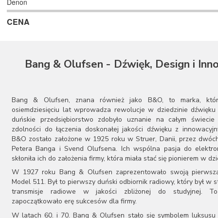
Denon
Erzetich
CENA
FiiO
Final Audio
Focal
Gold Note
Bang & Olufsen - Dźwięk, Design i Inn
Grado
Heed Audio
HiFiMAN
iFi Audio
Bang & Olufsen, znana również jako B&O, to marka, któ
JBL
osiemdziesięciu lat wprowadza rewolucje w dziedzinie dźwięku 
KEF
duńskie przedsiębiorstwo zdobyło uznanie na całym świecie 
zdolności do łączenia doskonałej jakości dźwięku z innowacyj
Mytek
B&O zostało założone w 1925 roku w Struer, Danii, przez dwóch
Naim Audio
Petera Banga i Svend Olufsena. Ich wspólna pasja do elektron
Sennheiser
skłoniła ich do założenia firmy, która miała stać się pionierem w dzi
Shanling
W 1927 roku Bang & Olufsen zaprezentowało swoją pierwszą
Skullcandy
Model 511. Był to pierwszy duński odbiornik radiowy, który był w s
S.M.S.L
transmisje radiowe w jakości zbliżonej do studyjnej. T
Sonos
zapoczątkowało erę sukcesów dla firmy.
Teac
W latach 60. i 70. Bang & Olufsen stało się symbolem luksusu 
Topping