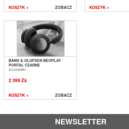
KOSZYK +
ZOBACZ
KOSZYK +
BANG & OLUFSEN BEOPLAY
PORTAL CZARNE
BEZPRZEWODOWE SŁUCHAWKI Z
SŁUCHAWKI
ANC SALON POZNAŃ WROCŁAW
2 399 ZŁ
KOSZYK +
ZOBACZ
NEWSLETTER