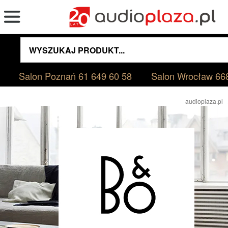
Salon Poznań
61 649 60 58
Salon Wrocław
66
audioplaza.pl