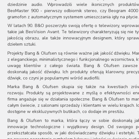
dziedzinie audio. Wprowadzili wiele ikonicznych produktów
Vincent
BeoMaster 900 - pierwszy odbiornik stereo, czy Beogram 4000
Woo Audio
gramofon z automatycznym systemem umieszczania igły na płycie.
ZMF
W latach 90. B&O poszerzyło swoją ofertę o telewizory, wprowa
takie jak BeoVision Avant. Te telewizory charakteryzują się nie t
jakością obrazu, ale także innowacyjnym designem, który spraw
dziełem sztuki.
Projekty Bang & Olufsen są równie ważne jak jakość dźwięku. Ma
z eleganckiego, minimalistycznego i funkcjonalnego wzornictwa, k
uwagę klientów z całego świata. Bang & Olufsen zawsze
doskonałą jakość dźwięku. Ich produkty oferują klarowny, precy
dźwięk, co czyni je popularnymi wśród audiofili.
Marka Bang & Olufsen skupia się także na kwestiach zr
rozwoju. Produkty są projektowane z myślą o efektywności ene
firma angażuje się w działania społeczne. Bang & Olufsen to ma
całym świecie, z salonami sprzedaży i klientami w wielu krajach. I
dostępne w ekskluzywnych butikach, co dodaje im prestiżu.
Bang & Olufsen to marka, która łączy w sobie doskonałą ja
innowacje technologiczne i wyjątkowy design. Od swojego p
przekształcała sposób, w jaki doświadczamy dźwięku i estetyki. T