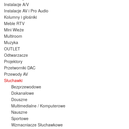
Instalacje A/V
Instalacje AV i Pro Audio
Kolumny i głośniki
Meble RTV
Mini Wieże
Multiroom
Muzyka
OUTLET
Odtwarzacze
Projektory
Przetworniki DAC
Przewody AV
Słuchawki
Bezprzewodowe
Dokanałowe
Douszne
Multimedialne / Komputerowe
Nauszne
Sportowe
Wzmacniacze Słuchawkowe