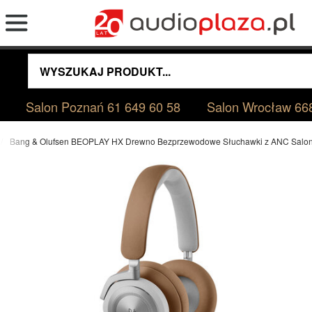
Salon Poznań
61 649 60 58
Salon Wrocław
66
Bang & Olufsen BEOPLAY HX Drewno Bezprzewodowe Słuchawki z ANC Salo