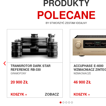
PRODUKTY
POLECANE
BY STWORZYĆ ZESTAW IDEALNY
TRANSROTOR DARK STAR
ACCUPHASE E-4000
REFERENCE RB-330
WZMACNIACZ ZINT
GRAMOFON ANALOGOWY
SALON POZNAŃ WR
GRAMOFONY
WZMACNIACZE
SALON POZNAŃ WROCŁAW
20 900 ZŁ
46 900 ZŁ
KOSZYK +
ZOBACZ
KOSZYK +