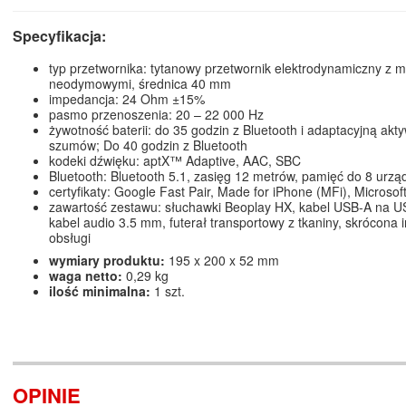
Specyfikacja:
typ przetwornika: tytanowy przetwornik elektrodynamiczny z
neodymowymi, średnica 40 mm
impedancja: 24 Ohm ±15%
pasmo przenoszenia: 20 – 22 000 Hz
żywotność baterii: do 35 godzin z Bluetooth i adaptacyjną akt
szumów; Do 40 godzin z Bluetooth
kodeki dźwięku: aptX™ Adaptive, AAC, SBC
Bluetooth: Bluetooth 5.1, zasięg 12 metrów, pamięć do 8 urzą
certyfikaty: Google Fast Pair, Made for iPhone (MFi), Microsoft
zawartość zestawu: słuchawki Beoplay HX, kabel USB-A na 
kabel audio 3.5 mm, futerał transportowy z tkaniny, skrócona i
obsługi
wymiary produktu:
195 x 200 x 52 mm
waga netto:
0,29 kg
ilość minimalna:
1 szt.
OPINIE