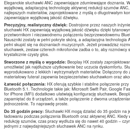
Eleganckie słuchawki ANC zapewniające zdumiewające doznania. 
wyjątkową, adaptacyjną technologię aktywnej redukcji szumów ANC
najlepszych materiałów, zaprojektowane z myślą o długotrwałym kom
zapewniające wyjątkową jakość dźwięku.
Precyzyjny, realistyczny dźwięk:
Dostrojone przez naszych inżynie
słuchawki HX zapewniają wyjątkową jakość dźwięku dzięki tytanowy
przetwornikom i niezawodnemu połączeniu bezprzewodowemu Bluet
Nauszniki zostały w pełni pokryte skórą, a adaptacyjna technologia
pełni skupić się na doznaniach muzycznych. Jeżeli prowadzisz rozm
słuchawek, zestaw czterech mikrofonów zadba o to, aby rozmówcy sł
krystalicznie czysty głos.
Stworzone z myślą o wygodzie:
Beoplay HX zostały zaprojektowa
umożliwiać jak najdłuższe użytkowanie bez uczucia dyskomfortu. Sł
wyprodukowano z lekkich i wytrzymałych materiałów. Dołączony do
materiałowy futerał zapewnia bezpieczeństwo słuchawkom oraz akc
Łatwość połączenia:
HX oferują szybkie i stabilne połączenie przy
Bluetooth 5.1. Technologie takie jak: Microsoft Swift Pair, Google Fa
for iPhone (MFi) dodatkowo ułatwiają konfigurację słuchawek. Beop
zapamiętać do 8 urządzeń, a także połączenie z dwoma urządzenia
jednocześnie. To naprawdę proste.
Do 35 godzin pracy:
Słuchawki HX mogą działać do 35 godzin na 
ładowaniu podczas połączenia Bluetooth oraz aktywnej ANC. Kiedy 
redukcję szumów, czas pracy wydłuża się do nawet 40 godzin – czy
jednymi z najwydajniejszych słuchawek ANC na rynku.