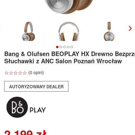
Bang & Olufsen BEOPLAY HX Drewno Bezpr
Słuchawki z ANC Salon Poznań Wrocław
☆
★
☆
★
☆
★
☆
★
☆
★
(0 opini)
AUTORYZOWANY DEALER
2 199 zł