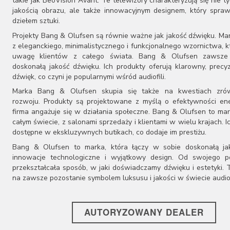
takie jak BeoVision Avant. Te telewizory charakteryzują się nie t
jakością obrazu, ale także innowacyjnym designem, który spraw
dziełem sztuki.
Projekty Bang & Olufsen są równie ważne jak jakość dźwięku. Ma
z eleganckiego, minimalistycznego i funkcjonalnego wzornictwa, k
uwagę klientów z całego świata. Bang & Olufsen zawsze
doskonałą jakość dźwięku. Ich produkty oferują klarowny, precy
dźwięk, co czyni je popularnymi wśród audiofili.
Marka Bang & Olufsen skupia się także na kwestiach zr
rozwoju. Produkty są projektowane z myślą o efektywności ene
firma angażuje się w działania społeczne. Bang & Olufsen to ma
całym świecie, z salonami sprzedaży i klientami w wielu krajach. I
dostępne w ekskluzywnych butikach, co dodaje im prestiżu.
Bang & Olufsen to marka, która łączy w sobie doskonałą ja
innowacje technologiczne i wyjątkowy design. Od swojego p
przekształcała sposób, w jaki doświadczamy dźwięku i estetyki. T
na zawsze pozostanie symbolem luksusu i jakości w świecie audio
AUTORYZOWANY DEALER