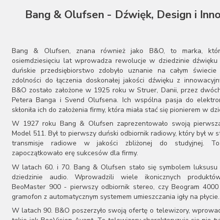
Bang & Olufsen - Dźwięk, Design i Inn
Bang & Olufsen, znana również jako B&O, to marka, któ
osiemdziesięciu lat wprowadza rewolucje w dziedzinie dźwięku 
duńskie przedsiębiorstwo zdobyło uznanie na całym świecie 
zdolności do łączenia doskonałej jakości dźwięku z innowacyj
B&O zostało założone w 1925 roku w Struer, Danii, przez dwóch
Petera Banga i Svend Olufsena. Ich wspólna pasja do elektron
skłoniła ich do założenia firmy, która miała stać się pionierem w dzi
W 1927 roku Bang & Olufsen zaprezentowało swoją pierwszą
Model 511. Był to pierwszy duński odbiornik radiowy, który był w s
transmisje radiowe w jakości zbliżonej do studyjnej. T
zapoczątkowało erę sukcesów dla firmy.
W latach 60. i 70. Bang & Olufsen stało się symbolem luksusu 
dziedzinie audio. Wprowadzili wiele ikonicznych produktów
BeoMaster 900 - pierwszy odbiornik stereo, czy Beogram 4000
gramofon z automatycznym systemem umieszczania igły na płycie.
W latach 90. B&O poszerzyło swoją ofertę o telewizory, wprowa