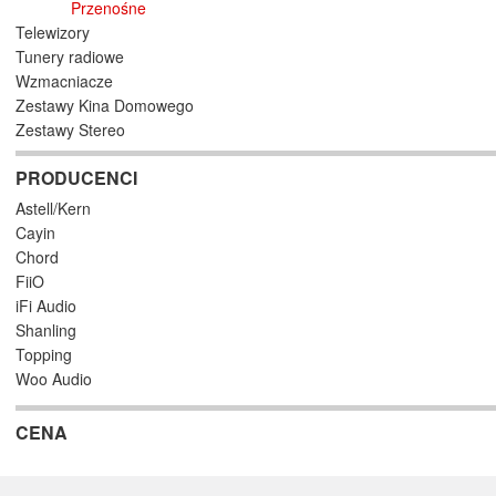
Przenośne
Telewizory
Tunery radiowe
Wzmacniacze
Zestawy Kina Domowego
Zestawy Stereo
PRODUCENCI
Astell/Kern
Cayin
Chord
FiiO
iFi Audio
Shanling
Topping
Woo Audio
CENA