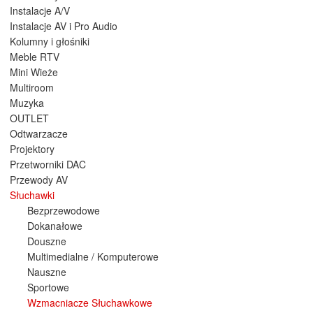
Instalacje A/V
Instalacje AV i Pro Audio
Kolumny i głośniki
Meble RTV
Mini Wieże
Multiroom
Muzyka
OUTLET
Odtwarzacze
Projektory
Przetworniki DAC
Przewody AV
Słuchawki
Bezprzewodowe
Dokanałowe
Douszne
Multimedialne / Komputerowe
Nauszne
Sportowe
Wzmacniacze Słuchawkowe