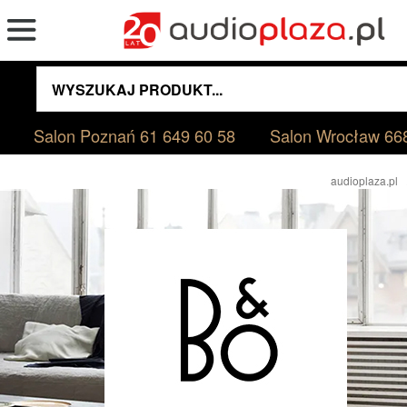
Salon Poznań
61 649 60 58
Salon Wrocław
66
audioplaza.pl