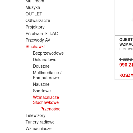
Multiroom
Muzyka
OUTLET
Odtwarzacze
Projektory
Przetworniki DAC
QUEST
Przewody AV
WZMAC
Słuchawki
SŁUCH
PRZETWO
Bezprzewodowe
SALON
WROC
Dokanałowe
1 289 
990 Z
Douszne
Multimedialne /
KOSZY
Komputerowe
Nauszne
Sportowe
Wzmacniacze
Słuchawkowe
Przenośne
Telewizory
Tunery radiowe
Wzmacniacze