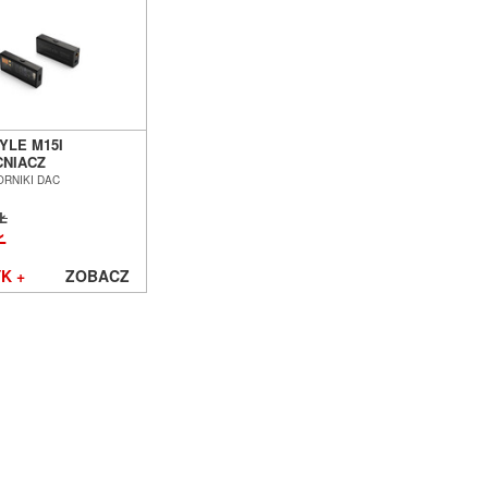
YLE M15I
NIACZ
AWKOWY Z DAC
RNIKI DAC
 POZNAŃ
ŁAW
ZŁ
Ł
K +
ZOBACZ