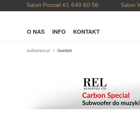
Salon Poznań
61 649 60 58
Salon 
O NAS
INFO
KONTAKT
audioplaza.pl
Questyle