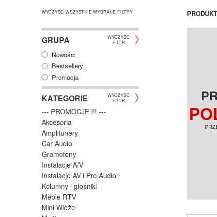
WYCZYŚĆ WSZYSTKIE WYBRANE FILTRY
PRODUK
WYCZYŚĆ
GRUPA
FILTR
Nowości
Bestsellery
Promocja
P
WYCZYŚĆ
KATEGORIE
FILTR
PO
--- PROMOCJE !!! ---
Akcesoria
PRZ
Amplitunery
Car Audio
Gramofony
Instalacje A/V
Instalacje AV i Pro Audio
Kolumny i głośniki
Meble RTV
Mini Wieże