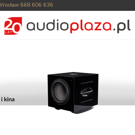
Wrocław
668 606 636