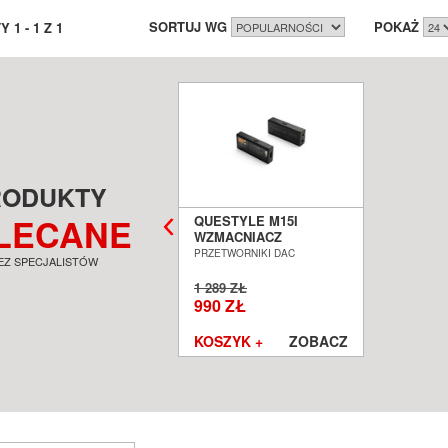
SORTUJ WG
POKAŻ
TY
1
-
1
Z
1
RODUKTY
LECANE
QUESTYLE M15I
WZMACNIACZ
SŁUCHAWKOWY Z DAC
PRZETWORNIKI DAC
EZ SPECJALISTÓW
SALON POZNAŃ
WROCŁAW
1 289 ZŁ
990 ZŁ
KOSZYK +
ZOBACZ