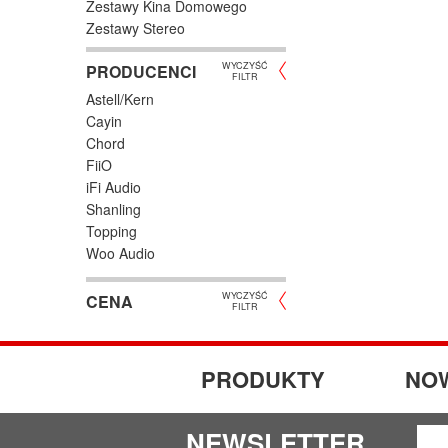
Zestawy Kina Domowego
Zestawy Stereo
WYCZYŚĆ
PRODUCENCI
FILTR
Astell/Kern
Cayin
Chord
FiiO
iFi Audio
Shanling
Topping
Woo Audio
WYCZYŚĆ
CENA
FILTR
PRODUKTY
NO
NEWSLETTER