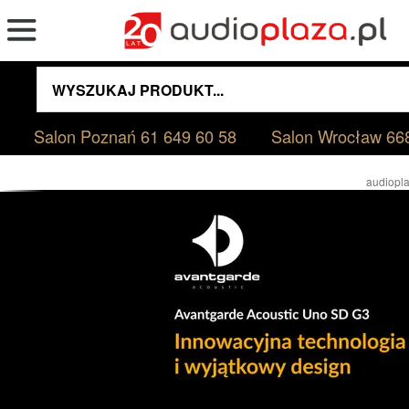
Salon Poznań
61 649 60 58
Salon Wrocław
66
audiopla