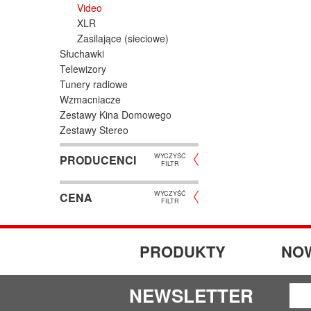
Video
XLR
Zasilające (sieciowe)
Słuchawki
Telewizory
Tunery radiowe
Wzmacniacze
Zestawy Kina Domowego
Zestawy Stereo
WYCZYŚĆ
PRODUCENCI
FILTR
WYCZYŚĆ
CENA
FILTR
PRODUKTY
NO
NEWSLETTER