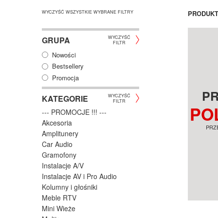
WYCZYŚĆ WSZYSTKIE WYBRANE FILTRY
PRODUK
WYCZYŚĆ
GRUPA
FILTR
Nowości
Bestsellery
Promocja
P
WYCZYŚĆ
KATEGORIE
FILTR
PO
--- PROMOCJE !!! ---
Akcesoria
PRZ
Amplitunery
Car Audio
Gramofony
Instalacje A/V
Instalacje AV i Pro Audio
Kolumny i głośniki
Meble RTV
Mini Wieże