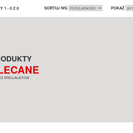
SORTUJ WG
POKAŻ
TY
1
-
0
Z
0
RODUKTY
LECANE
EZ SPECJALISTÓW