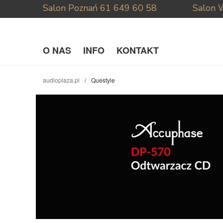
Salon Poznań
61 649 60 58
Salon 
O NAS
INFO
KONTAKT
audioplaza.pl
Questyle