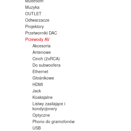
Multiroom
Muzyka
OUTLET
Odtwarzacze
Projektory
Przetworniki DAC
Przewody AV
Akcesoria
Antenowe
Cinch (2xRCA)
Do subwoofera
Ethernet
Głośnikowe
HDMI
Jack
Koaksjalne
Listwy zasilające i
kondycjonery
Optyczne
Phono do gramofonów
USB