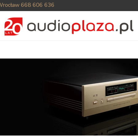
Wrocław
668 606 636