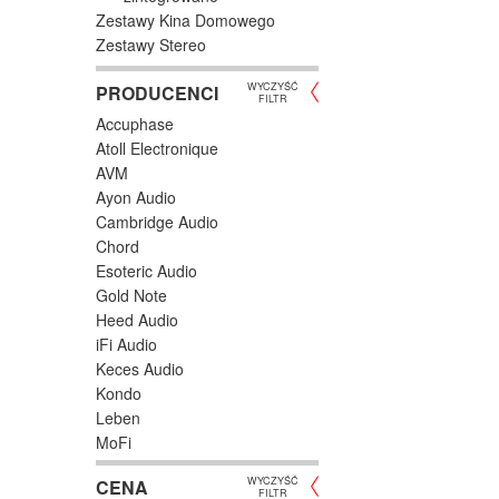
Zestawy Kina Domowego
Zestawy Stereo
WYCZYŚĆ
PRODUCENCI
FILTR
Accuphase
Atoll Electronique
AVM
Ayon Audio
Cambridge Audio
Chord
Esoteric Audio
Gold Note
Heed Audio
iFi Audio
Keces Audio
Kondo
Leben
MoFi
Musical Fidelity
WYCZYŚĆ
CENA
Naim Audio
FILTR