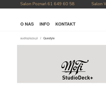
Salon Poznań
61 649 60 58
Salon 
O NAS
INFO
KONTAKT
audioplaza.pl
Questyle