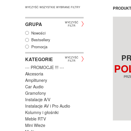
WYCZYŚĆ WSZYSTKIE WYBRANE FILTRY
PRODUK
WYCZYŚĆ
GRUPA
FILTR
Nowości
Bestsellery
Promocja
P
WYCZYŚĆ
KATEGORIE
FILTR
PO
--- PROMOCJE !!! ---
Akcesoria
PRZ
Amplitunery
Car Audio
Gramofony
Instalacje A/V
Instalacje AV i Pro Audio
Kolumny i głośniki
Meble RTV
Mini Wieże