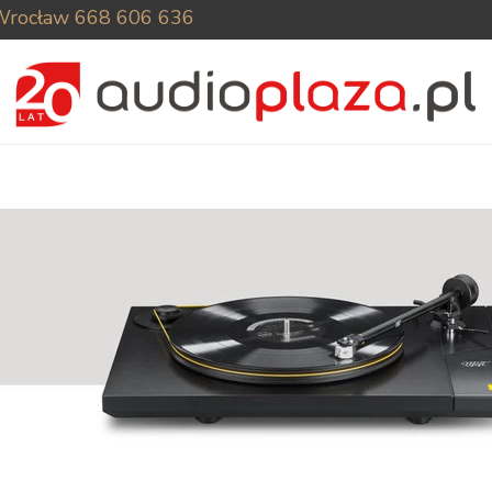
Wrocław
668 606 636