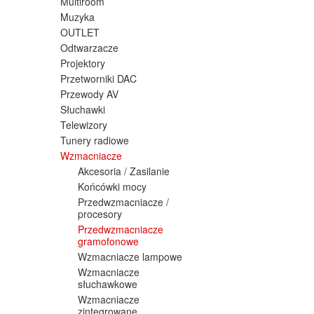
Multiroom
Muzyka
OUTLET
Odtwarzacze
Projektory
Przetworniki DAC
Przewody AV
Słuchawki
Telewizory
Tunery radiowe
Wzmacniacze
Akcesoria / Zasilanie
Końcówki mocy
Przedwzmacniacze /
procesory
Przedwzmacniacze
gramofonowe
Wzmacniacze lampowe
Wzmacniacze
słuchawkowe
Wzmacniacze
zintegrowane