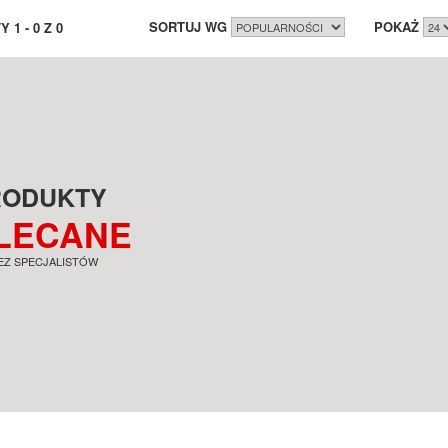
SORTUJ WG
POKAŻ
TY
1
-
0
Z
0
RODUKTY
LECANE
EZ SPECJALISTÓW