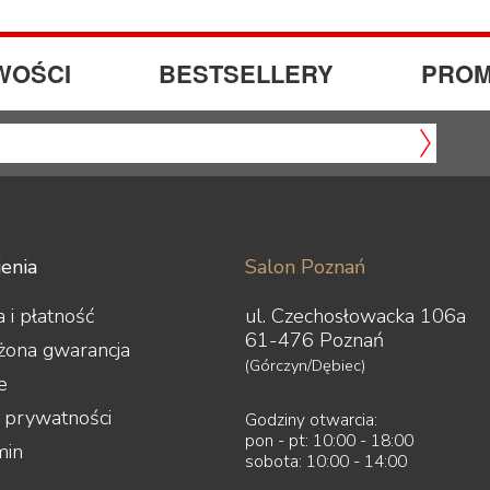
WOŚCI
BESTSELLERY
PROM
enia
Salon Poznań
 i płatność
ul. Czechosłowacka 106a
61-476 Poznań
żona gwarancja
(Górczyn/Dębiec)
e
a prywatności
Godziny otwarcia:
pon - pt: 10:00 - 18:00
min
sobota: 10:00 - 14:00