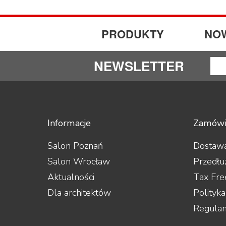
Octave
Phasemation
PrimaLuna
PRODUKTY
NO
Primare
Pro-Ject
NEWSLETTER
Rega
Rogue Audio
Roksan
Taga
Trigon
Unison Research
Informacje
Zamówi
Vincent
Yaqin
Salon Poznań
Dostawa
Salon Wrocław
Przedłu
Aktualności
Tax Fre
Dla architektów
Polityk
Regula