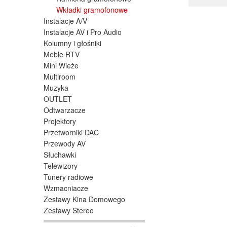
Rodzaj
Wkładki gramofonowe
wymian
Instalacje A/V
Najważn
Instalacje AV i Pro Audio
Wkła
Kolumny i głośniki
Meble RTV
We wkł
Mini Wieże
wysoki
Multiroom
Muzyka
W wiel
bardzi
OUTLET
jak i b
Odtwarzacze
Projektory
Wkła
Przetworniki DAC
Przewody AV
Wkładk
Słuchawki
Moving 
Telewizory
Zazwyc
Tunery radiowe
równie
Wzmacniacze
analog
Zestawy Kina Domowego
Wkła
Zestawy Stereo