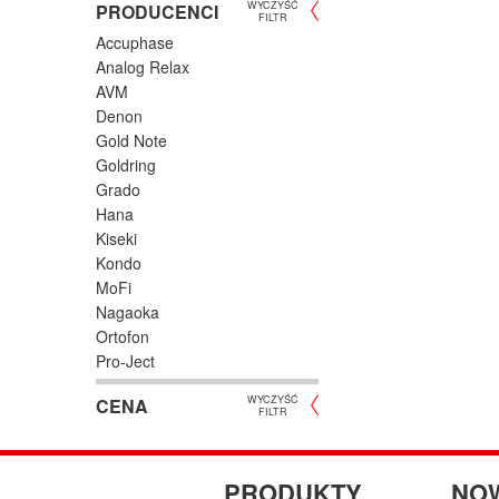
We wkł
WYCZYŚĆ
PRODUCENCI
FILTR
modeli
Accuphase
dopaso
Analog Relax
Konstru
AVM
wymagan
Denon
W więks
Gold Note
wymian
Goldring
współp
Grado
Jak 
Hana
Kiseki
Jednym
Kondo
równie
MoFi
Parame
Nagaoka
zakres
Ortofon
wyższej
Pro-Ject
Rega
Najpop
WYCZYŚĆ
CENA
headsh
Roksan
FILTR
sprawdz
Shelter
Soundsmith
Jaki 
Sumiko
PRODUKTY
NO