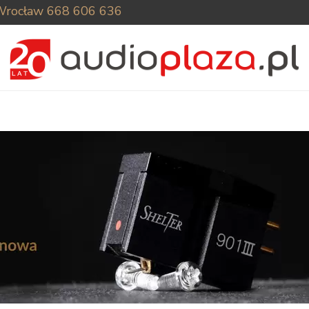
Wrocław
668 606 636