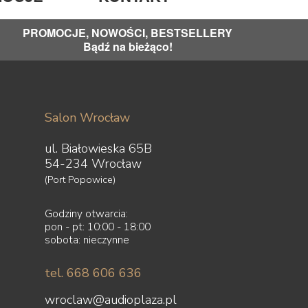
edzenia oraz wymagania dotyczące kalibracji.
ny na niewielkie błędy kalibracji.
PROMOCJE, NOWOŚCI, BESTSELLERY
Bądź na bieżąco!
ozdzielczość oraz niższy poziom zniekształceń.
mogą odczytywać więcej informacji i lepiej radzić
ienia geometrii, azymutu oraz – jeśli ramię na to
o rezultatu. Źle ustawiona wkładka może zagrać
Salon Wrocław
ul. Białowieska 65B
54-234 Wrocław
 odpowiadać osobny przedwzmacniacz gramofonowy
(Port Popowice)
 wejścia phono oraz przewodów. Niskopoziomowe
Godziny otwarcia:
ia.
pon - pt: 10:00 - 18:00
sobota: nieczynne
wet dobra wkładka nie pokaże pełni możliwości,
onym stopniem phono.
tel. 668 606 636
wroclaw@audioplaza.pl
obu użytkowania. Orientacyjnie wynosi od kilkuset do