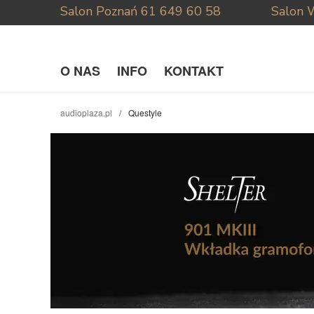
Salon Poznań
61 649 60 58
Salon 
O NAS
INFO
KONTAKT
audioplaza.pl
Questyle