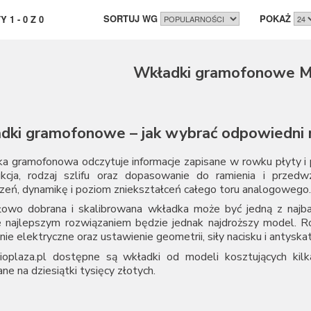
SORTUJ WG
POKAŻ
TY
1
-
0
Z
0
Wkładki gramofonowe M
dki gramofonowe – jak wybrać odpowiedni
 gramofonowa odczytuje informacje zapisane w rowku płyty i pr
ukcja, rodzaj szlifu oraz dopasowanie do ramienia i przed
zeń, dynamikę i poziom zniekształceń całego toru analogowego.
łowo dobrana i skalibrowana wkładka może być jedną z najbar
 najlepszym rozwiązaniem będzie jednak najdroższy model. 
nie elektryczne oraz ustawienie geometrii, siły nacisku i antyskat
oplaza.pl dostępne są wkładki od modeli kosztujących kilka
ne na dziesiątki tysięcy złotych.
dka MM, MI, MP czy MC?