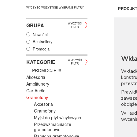
WYCZYŚĆ WSZYSTKIE WYBRANE FILTRY
PRODUK
WYCZYŚĆ
GRUPA
FILTR
Nowości
Bestsellery
Promocja
Wkła
WYCZYŚĆ
KATEGORIE
FILTR
--- PROMOCJE !!! ---
Wkładka
konstr
Akcesoria
przestr
Amplitunery
Car Audio
Prawid
Gramofony
zawsze
Akcesoria
obciąże
Gramofony
W audi
Myjki do płyt winylowych
wycenia
Przedwzmacniacze
Wkła
gramofonowe
Ramiona gramofonowe