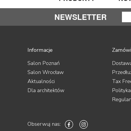
Tonar
Rodzaj 
Szlif 
NEWSLETTER
Szlif 
Profil
sobie z
pozwal
Bardzi
Informacje
Zamówi
gorzej
Wkła
Salon Poznań
Dostawa
Salon Wrocław
Przedłu
Sygnał
Aktualności
Tax Fre
albo s
W przy
Dla architektów
Polityk
wkładk
Regula
Przedw
jeśli 
Kied
Obserwuj nas:
Żywotno