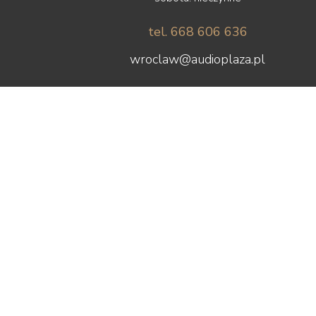
Unison Research
Usher
tel. 668 606 636
Van den Hul
wroclaw@audioplaza.pl
Vibrapod
Vincent
Vogels
Waterfall Audio
Wharfedale
WiiM
Wilson
Wilson Audio
Wireworld
Woo Audio
WORK
X-GIMI
Yaqin
ZMF