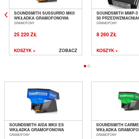
Avantgarde Acoustic
SOUNDSMITH SUSSURRO MKII
SOUNDSMITH MMP-3 
AVM
WKŁADKA GRAMOFONOWA
50 PRZEDWZMACNIA
Ayon Audio
SALON POZNAŃ WROCŁAW
GRAMOFONOWY SA
GRAMOFONY
GRAMOFONY
Bandridge
POZNAŃ WROCŁAW
25 220 ZŁ
8 260 ZŁ
Bang & Olufsen
BenQ
Beyerdynamic
KOSZYK +
ZOBACZ
KOSZYK +
Blok
Boenicke Audio
B-Tech
Buchardt Audio
Burson
Cambridge Audio
Canton
Cardas Audio
Cayin
Chario
Chord
SOUNDSMITH AIDA MKII ES
SOUNDSMITH CARME
Cocktail Audio
WKŁADKA GRAMOFONOWA
WKŁADKA GRAMOF
SALON POZNAŃ WROCŁAW
SALON POZNAŃ WR
GRAMOFONY
GRAMOFONY
Crystal Cable