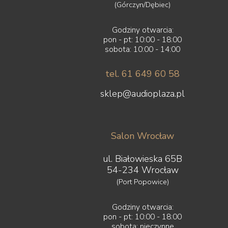
Spendor
(Górczyn/Dębiec)
Stealth Acoustics
Straight Wire
Godziny otwarcia:
Sumiko
pon - pt: 10:00 - 18:00
Supra
sobota: 10:00 - 14:00
Suprema
SVS
tel. 61 649 60 58
Symposium
Synergistic Research
sklep@audioplaza.pl
Synthesis
System Audio
Taga
Salon Wrocław
Tannoy
Tara Labs
ul. Białowieska 65B
Teac
54-234 Wrocław
Tellurium Q
Tonar
(Port Popowice)
Topping
Transrotor
Godziny otwarcia:
Triangle
pon - pt: 10:00 - 18:00
Trigon
sobota: nieczynne