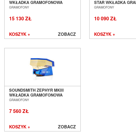
Mytek
WKŁADKA GRAMOFONOWA
STAR WKŁADKA GR
SALON POZNAŃ WROCŁAW
SALON POZNAŃ WR
Nagaoka
GRAMOFONY
GRAMOFONY
Naim Audio
15 130 ZŁ
10 090 ZŁ
New Horizon Audio
Nordost
KOSZYK +
ZOBACZ
KOSZYK +
NorStone
Octave
Omnimount
Onkyo
Opera Loudspeakers
Optoma
Ortofon
Out Audio
Oyaide
SOUNDSMITH ZEPHYR MKIII
Panasonic
WKŁADKA GRAMOFONOWA
SALON POZNAŃ WROCŁAW
GRAMOFONY
Paradigm
PeerlessAV
7 560 ZŁ
Phasemation
Philips
KOSZYK +
ZOBACZ
Phonar
Pioneer