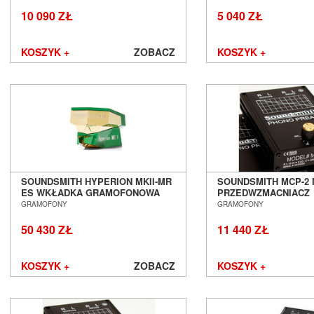
Cyrus
10 090 ZŁ
5 040 ZŁ
Dali
Davis Acoustics
KOSZYK +
ZOBACZ
KOSZYK +
dCS
Denon
DLS
Dual
EarMen
Edbak
Elipson
Emotiva
Epson
SOUNDSMITH HYPERION MKII-MR
SOUNDSMITH MCP-2 M
ES WKŁADKA GRAMOFONOWA
PRZEDWZMACNIACZ
Erzetich
SALON POZNAŃ WROCŁAW
GRAMOFONOWY SAL
GRAMOFONY
GRAMOFONY
Esoteric Audio
WROCŁAW
Euromet
50 430 ZŁ
11 440 ZŁ
EverSolo
Exposure
KOSZYK +
ZOBACZ
KOSZYK +
Ferrum
Fezz Audio
FiberPro