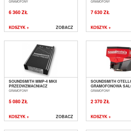
GRAMOFONOWY SALON POZNAŃ
GRAMOFONOWY SAL
GRAMOFONY
GRAMOFONY
Hisense
WROCŁAW
WROCŁAW
6 360 ZŁ
7 630 ZŁ
iFi Audio
Inakustik
JBL
KOSZYK +
ZOBACZ
KOSZYK +
JL Audio
JVC
Kauber
Keces Audio
KEF
Kimber Kable
Kiseki
Klipsch
SOUNDSMITH MMP-4 MKII
SOUNDSMITH OTELL
Kondo
PRZEDWZMACNIACZ
GRAMOFONOWA SAL
LAB12
GRAMOFONOWY SALON POZNAŃ
WROCŁAW
GRAMOFONY
GRAMOFONY
WROCŁAW
Leak
5 080 ZŁ
2 370 ZŁ
Leben
Leema
Leica
KOSZYK +
ZOBACZ
KOSZYK +
LG
Line Magnetic