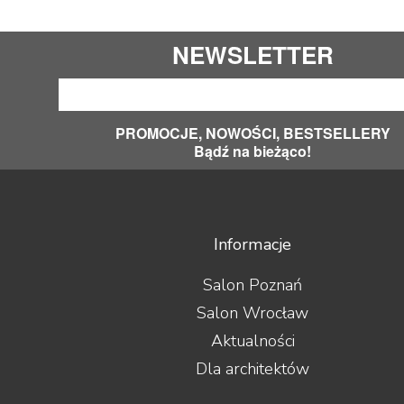
PMC
Polk Audio
NEWSLETTER
PrimaLuna
Primare
Profigold
Pro-Ject
PROMOCJE, NOWOŚCI, BESTSELLERY
PS Audio
Bądź na bieżąco!
PureLink
Purist Audio Design
Q Acoustics
QED
Quad
Informacje
Quadral
Quist Cable
Salon Poznań
Raidho Acoustics
Salon Wrocław
Real Cable
Rega
Aktualności
Rekkord Audio
Dla architektów
REL
Revel