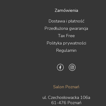
Rogue Audio
Roksan
Zamówienia
ROON LABS
Ruark Audio
Dostawa i płatność
Samsung
Przedłużona gwarancja
Scansonic
Sennheiser
Tax Free
Shanling
Polityka prywatności
Shelter
Shunyata Research
Regulamin
Silent Angel
Siltech
Skullcandy
S.M.S.L
solidsteel
Sonero
Sonos
Salon Poznań
Sonus Faber
Sony
ul. Czechosłowacka 106a
Soundsmith
61-476 Poznań