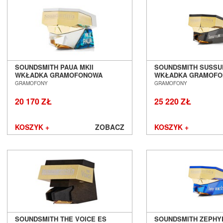
Lyngdorf
Magnat
Magnetar
Marantz
Martin Logan
Matrix Audio
SOUNDSMITH PAUA MKII
SOUNDSMITH SUSSU
MEE audio
WKŁADKA GRAMOFONOWA
WKŁADKA GRAMOF
Melodika
SALON POZNAŃ WROCŁAW
SALON POZNAŃ WR
GRAMOFONY
GRAMOFONY
Micromega
20 170 ZŁ
25 220 ZŁ
MoFi
Monacor
Monitor Audio
KOSZYK +
ZOBACZ
KOSZYK +
Monolith Audio
Monster
Moon by Simaudio
Moonriver Audio
Mozos
Musical Fidelity
Music Hall
Mutec
SOUNDSMITH THE VOICE ES
SOUNDSMITH ZEPHY