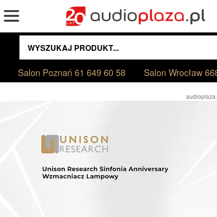
Salon Poznań
61 649 60 58
Salon Wrocław
66
audioplaza.