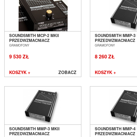
FiiO
Final Audio
Focal
Fonestar
Furutech
Fyne Audio
SOUNDSMITH MCP-2 MKII
SOUNDSMITH MMP-3 M
PRZEDWZMACNIACZ
PRZEDWZMACNIACZ
Gigawatt
GRAMOFONOWY SALON POZNAŃ
GRAMOFONOWY SAL
GRAMOFONY
GRAMOFONY
Gineos
WROCŁAW
WROCŁAW
Glanz
9 530 ZŁ
8 260 ZŁ
GoldenEar
Gold Note
KOSZYK +
ZOBACZ
KOSZYK +
Goldring
Grado
Graham Audio
Hana
Harbeth
Harman/Kardon
Heco
Heed Audio
SOUNDSMITH MMP-3 MKII
SOUNDSMITH MMP-4 M
HiDiamond
PRZEDWZMACNIACZ
PRZEDWZMACNIACZ
HiFiMAN