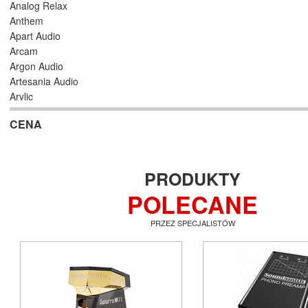
Analog Relax
Anthem
Apart Audio
Arcam
Argon Audio
Artesania Audio
Arylic
Astell/Kern
CENA
Atlas
Atoll Electronique
AUDAC
Audioengine
PRODUKTY
Audiolab
POLECANE
Audio Physic
Audio Reveal
PRZEZ SPECJALISTÓW
Audiosymptom
Audiovector
AUNE
Aura
Auralic
Aurender